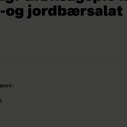
-og jordbærsalat
nser:
: