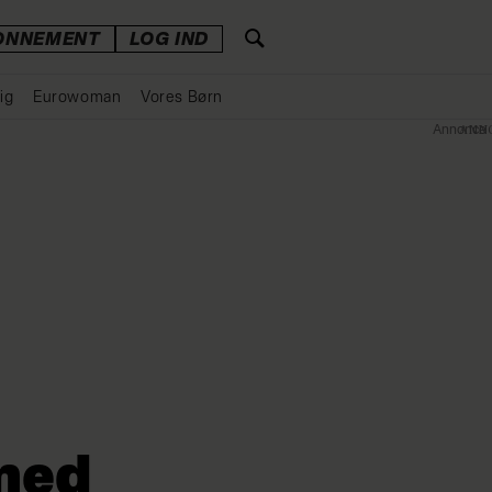
ONNEMENT
LOG IND
ig
Eurowoman
Vores Børn
Annonce
med