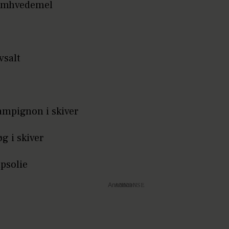
rumhvedemel
vsalt
ampignon i skiver
øg i skiver
apsolie
Annonce