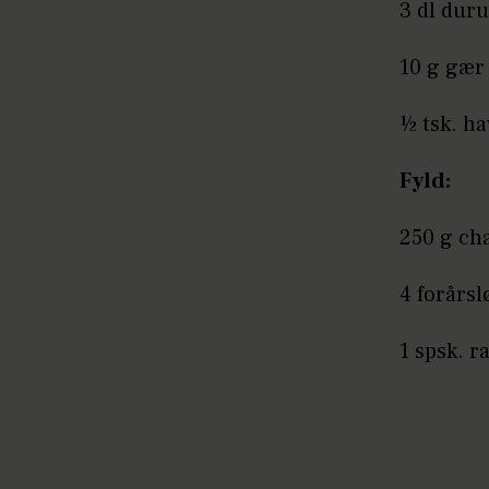
3 dl du
10 g gær
½ tsk. ha
Fyld:
250 g ch
4 forårsl
1 spsk. r