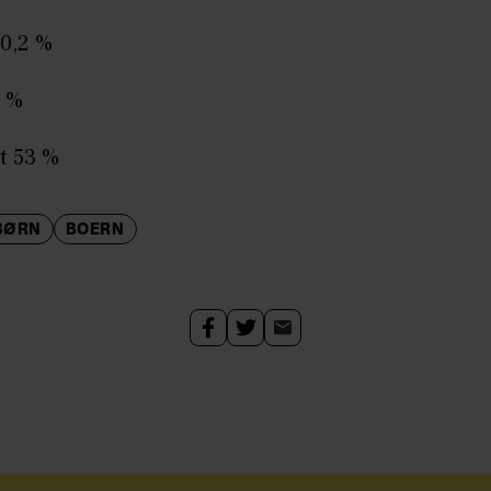
20,2 %
8 %
t 53 %
BØRN
BOERN