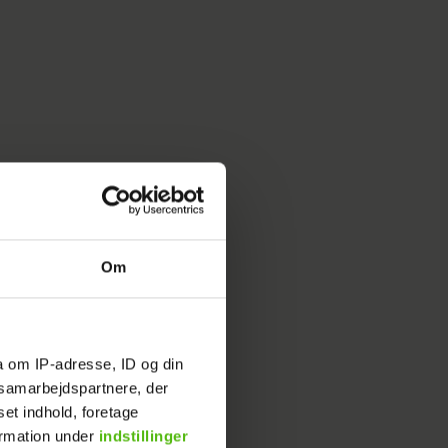
Om
a om IP-adresse, ID og din
s samarbejdspartnere, der
set indhold, foretage
ormation under
indstillinger