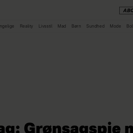
AB
ngelige
Reality
Livsstil
Mad
Børn
Sundhed
Mode
Bol
Annonce
ag: Grønsagspie 