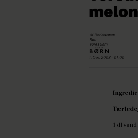
melon
Af: Redaktionen
Børn
Vores Børn
1. Dec 2008 - 01:00
Ingredie
Tærtedej
1 dl vand