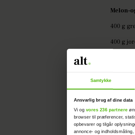
Melon-og
400 g grø
400 g jor
Samtykke
Ansvarlig brug af dine data
Vi og
vores 236 partnere
øns
400 g va
browser til præferencer, stat
opbevarer og tilgår oplysning
Sådan gø
annonce- og indholdsmåling,