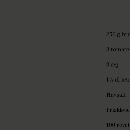
250 g bro
3 tomate
3 æg
1½ dl le
Havsalt
Friskkvæ
100 revet