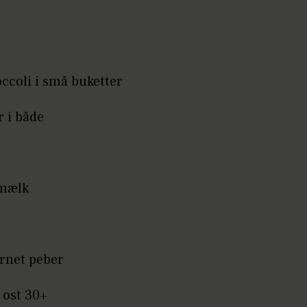
ccoli i små buketter
r i både
tmælk
rnet peber
 ost 30+