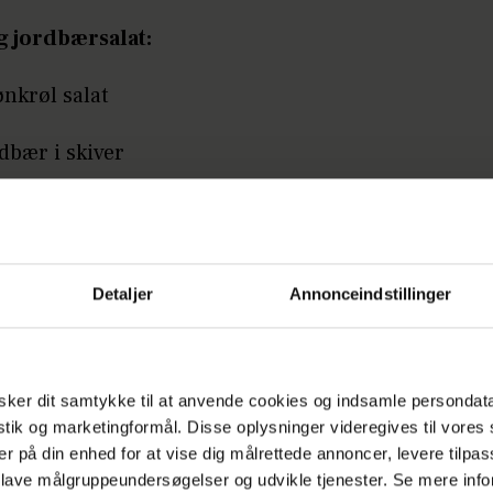
 jordbærsalat:
nkrøl salat
dbær i skiver
Annonce
Detaljer
Annonceindstillinger
ker dit samtykke til at anvende cookies og indsamle persondat
ndmelon i 2*2 cm terninger
istik og marketingformål. Disse oplysninger videregives til vore
er på din enhed for at vise dig målrettede annoncer, levere tilpas
r du:
 lave målgruppeundersøgelser og udvikle tjenester. Se mere inf