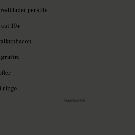
redbladet persille
t ost 10+
 kalkunbacon
lgratin:
ofler
i ringe
Annonce