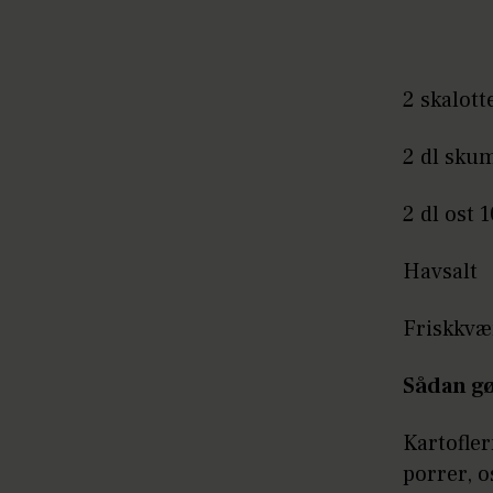
2 skalott
2 dl sk
2 dl ost 
Havsalt
Friskkvæ
Sådan gø
Kartofler
porrer, o