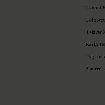
1 bundt b
1 dl reve
4 skiver
Kartoffe
1 kg kart
2 porrer 