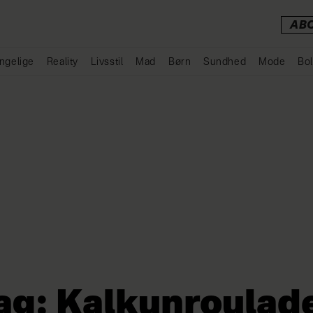
AB
ngelige
Reality
Livsstil
Mad
Børn
Sundhed
Mode
Bol
Annonce
ag: Kalkunroulad