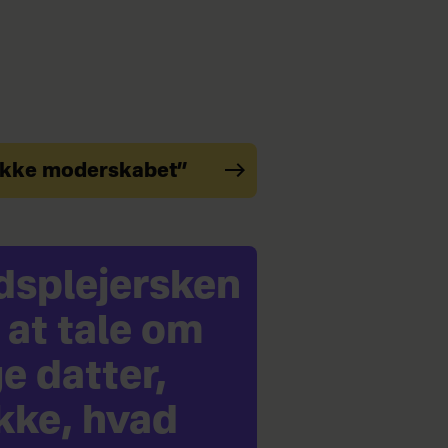
r ikke moderskabet”
dsplejersken
 at tale om
e datter,
ikke, hvad