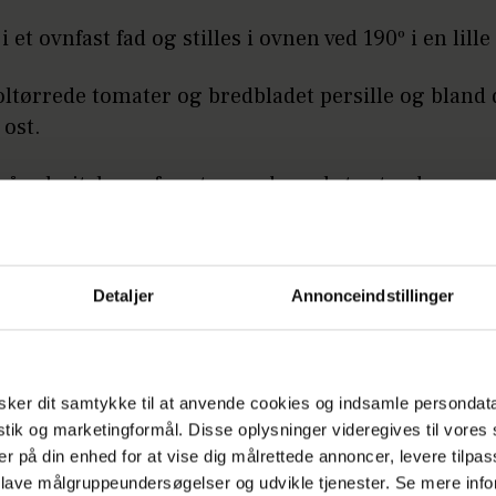
et ovnfast fad og stilles i ovnen ved 190º i en lille
oltørrede tomater og bredbladet persille og blan
 ost.
på schnitzlerne for at gøre dem ekstra tynde.
Annonce
Detaljer
Annonceindstillinger
ker dit samtykke til at anvende cookies og indsamle persondat
istik og marketingformål. Disse oplysninger videregives til vore
yldet på kødet og rul rouladerne sammen og bind e
er på din enhed for at vise dig målrettede annoncer, levere tilpas
con rund om hver roulade.
 lave målgruppeundersøgelser og udvikle tjenester. Se mere inf