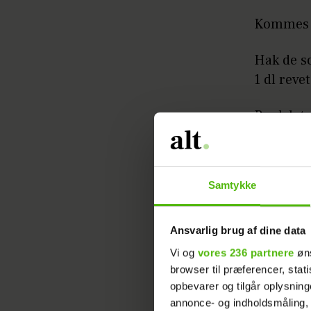
Kommes i 
Hak de s
1 dl revet
Bank let 
Samtykke
Ansvarlig brug af dine data
Vi og
vores 236 partnere
øns
browser til præferencer, stat
Fordel f
opbevarer og tilgår oplysning
kalkunba
annonce- og indholdsmåling,