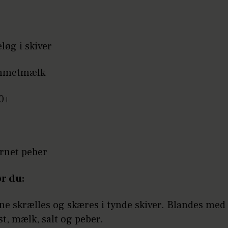
eløg i skiver
ummetmælk
10+
rnet peber
r du:
ne skrælles og skæres i tynde skiver. Blandes med 
st, mælk, salt og peber.