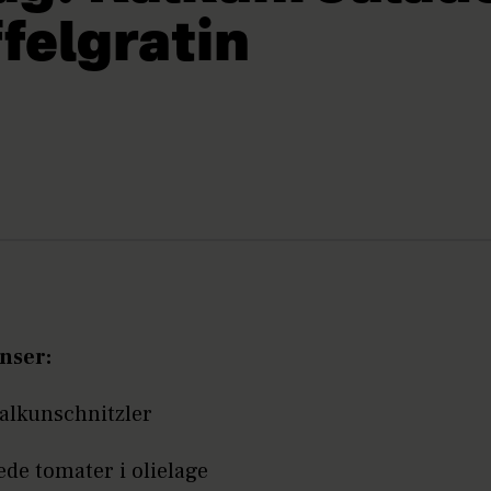
felgratin
nser:
kalkunschnitzler
ede tomater i olielage