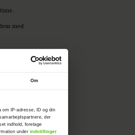
 time.
d dem med
Om
a om IP-adresse, ID og din
s samarbejdspartnere, der
n skive
set indhold, foretage
ormation under
indstillinger