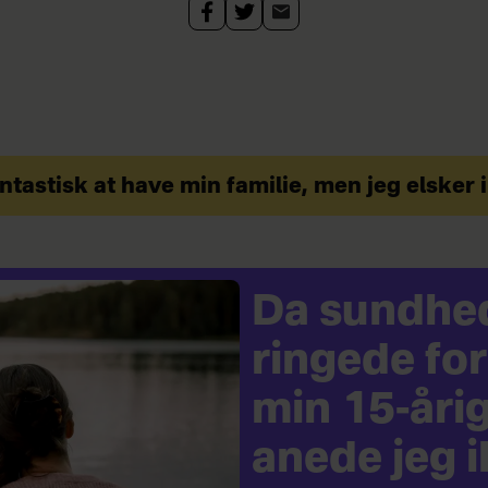
ntastisk at have min familie, men jeg elske
Da sundhe
ringede for
min 15-årig
anede jeg 