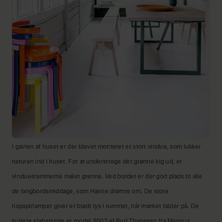
I gavlen af huset er der blevet monteret et stort vindue, som lukker
naturen ind i huset. For at understrege det grønne kig ud, er
vinduesrammerne malet grønne. Ved bordet er der god plads til alle
de langbordsmiddage, som Hanne drømte om. De store
rispapirlamper giver et blødt lys i rummet, når mørket falder på. De
kulørte stabelstole er model 8002 af Rud Thygesen fra Magnus