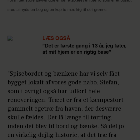
Foran det store gavlvindue er der etableret en bænk, som er et oplagt
sted at nyde en bog og en kop te med kig til det grønne.
LÆS OGSÅ
”Det er første gang i 13 år, jeg føler,
at mit hjem er en rigtig base”
"Spisebordet og bænkene har vi selv fået
bygget lokalt af vores gode nabo, Stefan,
som i øvrigt også har udført hele
renoveringen. Træet er fra et kæmpestort
gammelt egetræ fra haven, der desværre
skulle fældes. Det lå længe til tørring,
inden det blev til bord og bænke. Så det jo
en virkelig dejlig historie, at det træ fra