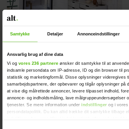
Samtykke
Detaljer
Annonceindstillinger
Ansvarlig brug af dine data
Vi og
vores 236 partnere
ønsker dit samtykke til at anvend
indsamle persondata om IP-adresse, ID og din browser til pr
Der er monteret en moderne brændeovn i huset, så det kan varmes
statistik og marketingformål. Disse oplysninger videregives t
op på kolde dage. Alle lofter, vægge og gulve er malet hvide, og
samarbejdspartnere, der opbevarer og tilgår oplysninger på d
at vise dig målrettede annoncer, levere tilpasset indhold, for
sammen med loft til kip giver det en lys og rummelig stemning i
annonce- og indholdsmåling, lave målgruppeundersøgelser o
huset.
tjenester. Se mere information under
indstillinger
og i vores
persondatapolitik. Du kan altid trække dit samtykke tilbage e
indstillinger fra vores "Cookiedeklaration", eller ved at trykk
trigger" ikonet.
Udendørs har parret bevaret det
Samtykkevalg