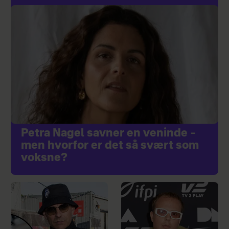
Petra Nagel savner en veninde –
men hvorfor er det så svært som
voksne?