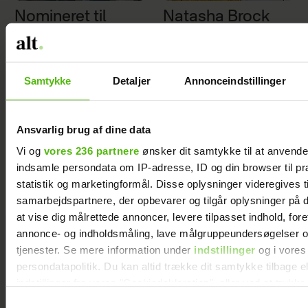
Nomineret til
Natasha Brock
årets Guldknap:
mødte sin mand
"Dét er årsagen
på Skanderborg
Samtykke
Detaljer
Annonceindstillinger
til, at vores
designs bliver
ved med at have
Ansvarlig brug af dine data
relevans"
Vi og
vores 236 partnere
ønsker dit samtykke til at anvend
indsamle persondata om IP-adresse, ID og din browser til pr
statistik og marketingformål. Disse oplysninger videregives t
samarbejdspartnere, der opbevarer og tilgår oplysninger på d
at vise dig målrettede annoncer, levere tilpasset indhold, for
annonce- og indholdsmåling, lave målgruppeundersøgelser o
Find svar i vores
tjenester. Se mere information under
indstillinger
og i vores
brevkasser
persondatapolitik. Du kan altid trække dit samtykke tilbage e
indstillinger fra vores "Cookiedeklaration", eller ved at trykk
trigger" ikonet.
Samtykkevalg