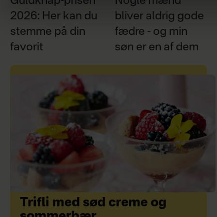
Guldknap-prisen
Nogle mænd
2026: Her kan du
bliver aldrig gode
stemme på din
fædre - og min
favorit
søn er en af dem
Trifli med sød creme og
sommerbær