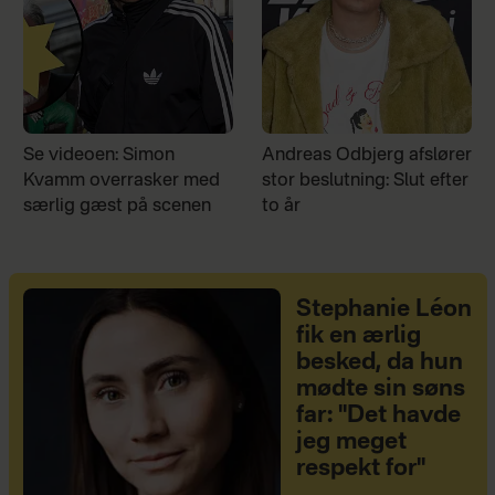
Se videoen: Simon
Andreas Odbjerg afslører
Kvamm overrasker med
stor beslutning: Slut efter
særlig gæst på scenen
to år
Stephanie Léon
fik en ærlig
besked, da hun
mødte sin søns
far: "Det havde
jeg meget
respekt for"