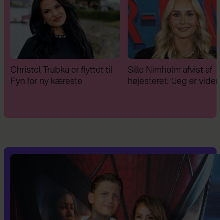
hristel Trubka er flyttet til
Sille Nimholm afvist af
yn for ny kæreste
højesteret: "Jeg er videre"