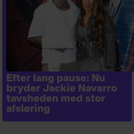
Efter lang pause: Nu
bryder Jackie Navarro
tavsheden med stor
afsløring