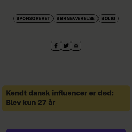
SPONSORERET
BØRNEVÆRELSE
BOLIG
Kendt dansk influencer er død:
Blev kun 27 år