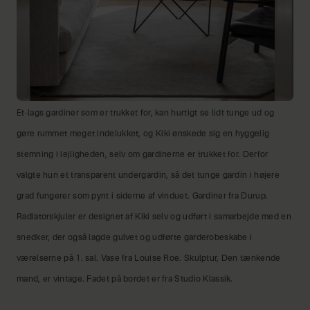
Et-lags gardiner som er trukket for, kan hurtigt se lidt tunge ud og
gøre rummet meget indelukket, og Kiki ønskede sig en hyggelig
stemning i lejligheden, selv om gardinerne er trukket for. Derfor
valgte hun et transparent undergardin, så det tunge gardin i højere
grad fungerer som pynt i siderne af vinduet. Gardiner fra Durup.
Radiatorskjuler er designet af Kiki selv og udført i samarbejde med en
snedker, der også lagde gulvet og udførte garderobeskabe i
værelserne på 1. sal. Vase fra Louise Roe. Skulptur, Den tænkende
mand, er vintage. Fadet på bordet er fra Studio Klassik.