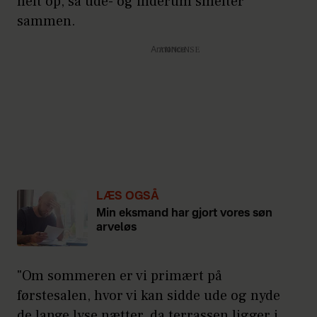
helt op, så ude- og inderum smelter
sammen.
Annonce
LÆS OGSÅ
Min eksmand har gjort vores søn
arveløs
"Om sommeren er vi primært på
førstesalen, hvor vi kan sidde ude og nyde
de lange lyse nætter, da terrassen ligger i