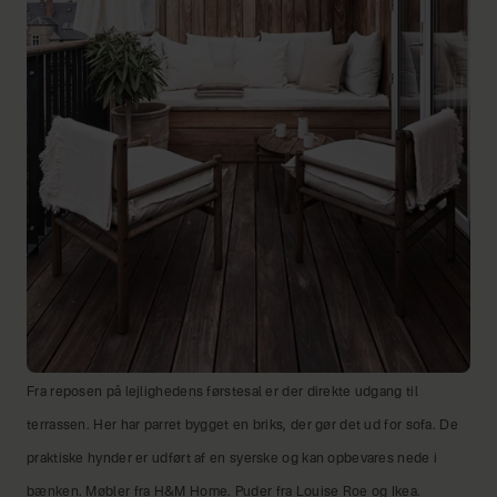
Fra reposen på lejlighedens førstesal er der direkte udgang til
terrassen. Her har parret bygget en briks, der gør det ud for sofa. De
praktiske hynder er udført af en syerske og kan opbevares nede i
bænken. Møbler fra H&M Home. Puder fra Louise Roe og Ikea.