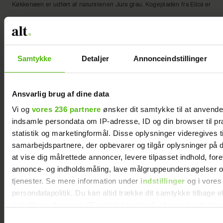
Køkkenøen er udført af naturstenen Jura grau. Kogepladen fra Elica er
med integreret emhætte.
Samtykke
Detaljer
Annonceindstillinger
Ansvarlig brug af dine data
Vi og
vores 236 partnere
ønsker dit samtykke til at anvend
indsamle persondata om IP-adresse, ID og din browser til pr
statistik og marketingformål. Disse oplysninger videregives t
samarbejdspartnere, der opbevarer og tilgår oplysninger på d
at vise dig målrettede annoncer, levere tilpasset indhold, for
annonce- og indholdsmåling, lave målgruppeundersøgelser o
tjenester. Se mere information under
indstillinger
og i vores
persondatapolitik. Du kan altid trække dit samtykke tilbage e
indstillinger fra vores "Cookiedeklaration", eller ved at trykk
trigger" ikonet.
Samtykkevalg