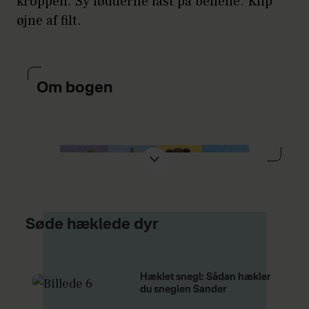
kroppen. Sy fødderne fast på benene. Klip
øjne af filt.
Om bogen
Søde hæklede dyr
Hæklet snegl: Sådan hækler
du sneglen Sander