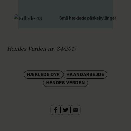
Små hæklede påskekyllinger
Hendes Verden nr. 34/2017
HÆKLEDE DYR
HAANDARBEJDE
HENDES-VERDEN
Strik
nemt
selv
den
fineste
top