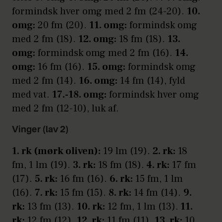
formindsk hver omg med 2 fm (24-20).
10.
omg:
20 fm (20).
11. omg:
formindsk omg
med 2 fm (18).
12. omg:
18 fm (18).
13.
omg:
formindsk omg med 2 fm (16).
14.
omg:
16 fm (16).
15. omg:
formindsk omg
med 2 fm (14).
16. omg:
14 fm (14), fyld
med vat.
17.-18. omg:
formindsk hver omg
med 2 fm (12-10), luk af.
Vinger (lav 2)
1. rk (mørk oliven):
19 lm (19).
2. rk:
18
fm, 1 lm (19).
3. rk:
18 fm (18).
4. rk:
17 fm
(17).
5. rk:
16 fm (16).
6. rk:
15 fm, 1 lm
(16).
7. rk:
15 fm (15).
8. rk:
14 fm (14).
9.
rk:
13 fm (13).
10. rk:
12 fm, 1 lm (13).
11.
rk:
12 fm (12).
12. rk:
11 fm (11).
13. rk:
10