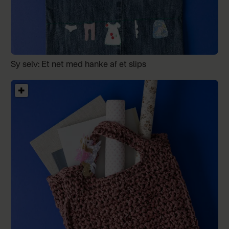
Sy selv: Et net med hanke af et slips