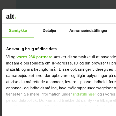
Hækl selv: Marcipangris
Samtykke
Detaljer
Annonceindstillinger
Ansvarlig brug af dine data
Vi og
vores 236 partnere
ønsker dit samtykke til at anvend
Hækl selv: Aflang grisepude
indsamle persondata om IP-adresse, ID og din browser til pr
statistik og marketingformål. Disse oplysninger videregives t
samarbejdspartnere, der opbevarer og tilgår oplysninger på d
at vise dig målrettede annoncer, levere tilpasset indhold, for
annonce- og indholdsmåling, lave målgruppeundersøgelser o
tjenester. Se mere information under
indstillinger
og i vores
Hækl selv: Kinesisk
persondatapolitik. Du kan altid trække dit samtykke tilbage e
lykkedrage
indstillinger fra vores "Cookiedeklaration", eller ved at trykk
trigger" ikonet.
Samtykkevalg