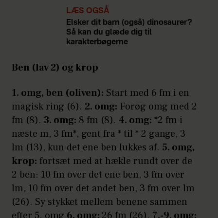
LÆS OGSÅ
Elsker dit barn (også) dinosaurer?
Så kan du glæde dig til
karakterbøgerne
Ben (lav 2) og krop
1. omg, ben (oliven):
Start med 6 fm i en
magisk ring (6).
2. omg:
Forøg omg med 2
fm (8).
3. omg:
8 fm (8).
4. omg:
*2 fm i
næste m, 3 fm*, gent fra * til * 2 gange, 3
lm (13), kun det ene ben lukkes af.
5. omg,
krop:
fortsæt med at hækle rundt over de
2 ben: 10 fm over det ene ben, 3 fm over
lm, 10 fm over det andet ben, 3 fm over lm
(26). Sy stykket mellem benene sammen
efter 5. omg
6. omg:
26 fm (26). 7
.-9. omg: