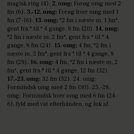
magisk ring (4).
2. omg:
Forøg omg med 2
fm (6).
3.-12. omg:
Forøg hver omg med 1
fm (7-16).
13. omg:
*2 fm i næste m, 1 fm*,
gent fra * til * 4 gange, 8 fm (20).
14. omg:
*2 fm i næste m, 2 fm*, gent fra * til * 4
gange, 8 fm (24).
15. omg:
4 fm, *2 fm i
næste m, 2 fm*, gent fra * til * 4 gange, 8
fm (28).
16. omg:
4 fm, *2 fm i næste m, 2
fm*, gent fra * til * 4 gange, 12 fm (32).
17.-23. omg:
32 fm (32). 24. omg:
Formindsk omg med 2 fm (30). 25.-28.
omg: Formindsk hver omg med 6 fm (24-
6), fyld med vat efterhånden, og luk af.