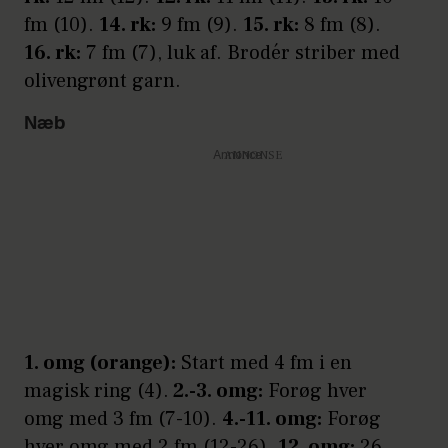
fm (10).
14. rk:
9 fm (9).
15. rk:
8 fm (8).
16. rk:
7 fm (7), luk af. Brodér striber med
olivengrønt garn.
Næb
Annonce
1. omg (orange):
Start med 4 fm i en
magisk ring (4).
2.-3. omg:
Forøg hver
omg med 3 fm (7-10).
4.-11. omg:
Forøg
hver omg med 2 fm (12-26).
12. omg:
26