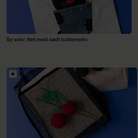
Sy selv: Net med sødt kattemotiv