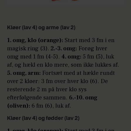
Kløer (lav 4) og arme (lav 2)
1. omg, klo (orange):
Start med 3 fm i en
magisk ring (3).
2.-3. omg:
Forøg hver
omg med 1 fm (4-5).
4. omg:
5 fm (5), luk
af, og hækl en klo mere, som ikke lukkes af.
5. omg, arm:
Fortsæt med at hækle rundt
over 2 kløer: 3 fm over hver klo (6). De
resterende 2 m på hver klo sys
efterfølgende sammen.
6.-10. omg
(oliven):
6 fm (6), luk af.
Kløer (lav 4) og fødder (lav 2)
1. omg, klo (orange):
Start med 3 fm i en