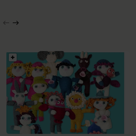
med
Hæklet
rund
pyntetørklæde
hals