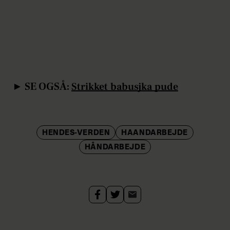
► SE OGSÅ:
Strikket babusjka pude
HENDES-VERDEN
HAANDARBEJDE
HÅNDARBEJDE
Strik
nemt
selv
den
fineste