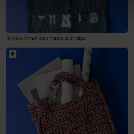
Sy selv: Et net med hanke af et slips