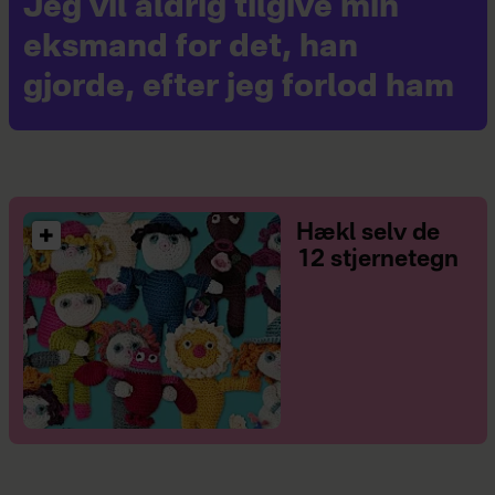
Jeg vil aldrig tilgive min
eksmand for det, han
gjorde, efter jeg forlod ham
Hækl selv de
12 stjernetegn