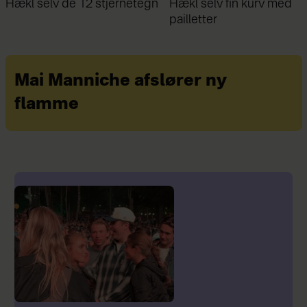
v de 12 stjernetegn
Hækl selv fin kurv med
Fami
pailletter
giver
mere
Mai Manniche afslører ny
flamme