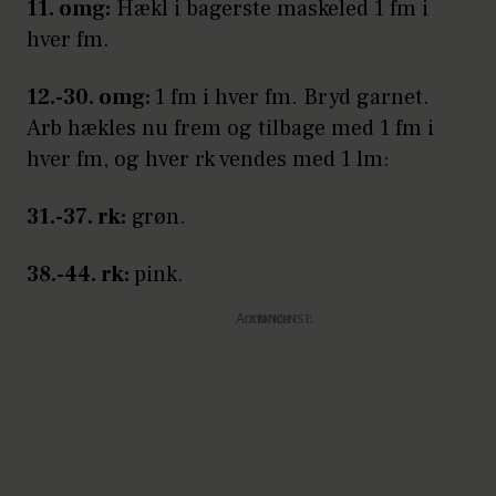
11. omg:
Hækl i bagerste maskeled 1 fm i
hver fm.
12.-30. omg:
1 fm i hver fm. Bryd garnet.
Arb hækles nu frem og tilbage med 1 fm i
hver fm, og hver rk vendes med 1 lm:
31.-37. rk:
grøn.
38.-44. rk:
pink.
Annonce