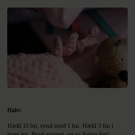
Hale:
Hækl 15 lm, vend med 1 lm. Hækl 3 fm i
hver lm. Bryd garnet, og sy halen fast.