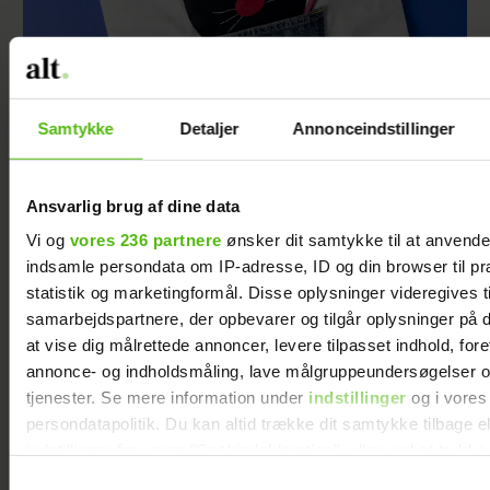
Samtykke
Detaljer
Annonceindstillinger
Sy selv: Net med sødt kattemotiv
Ansvarlig brug af dine data
Vi og
vores 236 partnere
ønsker dit samtykke til at anvend
indsamle persondata om IP-adresse, ID og din browser til pr
statistik og marketingformål. Disse oplysninger videregives t
samarbejdspartnere, der opbevarer og tilgår oplysninger på d
at vise dig målrettede annoncer, levere tilpasset indhold, for
annonce- og indholdsmåling, lave målgruppeundersøgelser o
tjenester. Se mere information under
indstillinger
og i vores
persondatapolitik. Du kan altid trække dit samtykke tilbage e
indstillinger fra vores "Cookiedeklaration", eller ved at trykk
trigger" ikonet.
Samtykkevalg