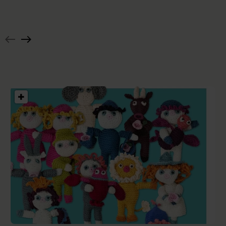
top
med
Hæklet
rund
pyntetørklæde
hals