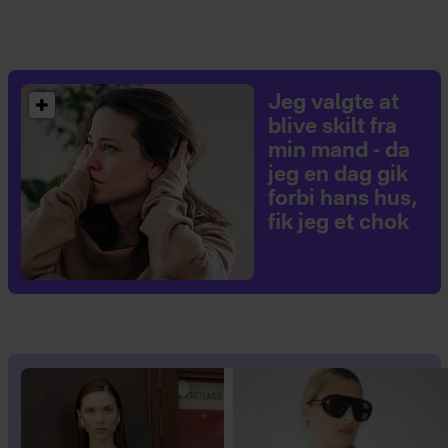
Jeg valgte at
blive skilt fra
min mand - da
jeg en dag gik
forbi hans hus,
fik jeg et chok