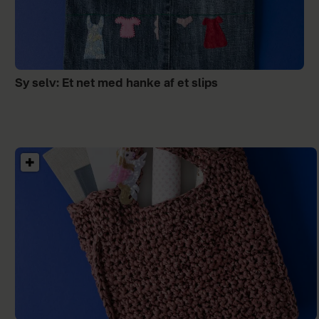
Sy selv: Et net med hanke af et slips