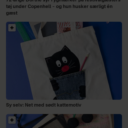
72-årige Dorthe syr rygmærker på festivalgæsters
tøj under Copenhell – og hun husker særligt én
gæst
Sy selv: Net med sødt kattemotiv