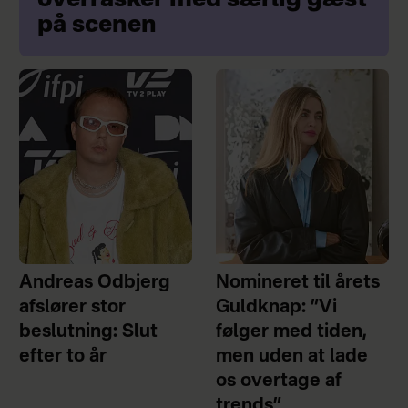
overrasker med særlig gæst
på scenen
Andreas Odbjerg
Nomineret til årets
afslører stor
Guldknap: ”Vi
beslutning: Slut
følger med tiden,
efter to år
men uden at lade
os overtage af
trends”