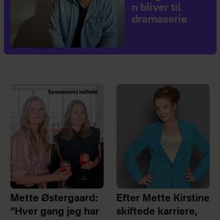
n bliver til
dramaserie
Sponsoreret indhold
Mette Østergaard:
Efter Mette Kirstine
“Hver gang jeg har
skiftede karriere,