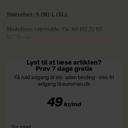
Størrelser: S (M) L (XL).
Modellens taljevidde: Ca. 80 (82,5) 85
(87,5) cm.
Hel længde: Ca. 54 (55) 56 (57) cm.
Lyst til at læse artiklen?
Prøv 7 dage gratis
Få fuld adgang til alt+ uden binding - inkl. fri
adgang til euroman.dk
49
kr/md