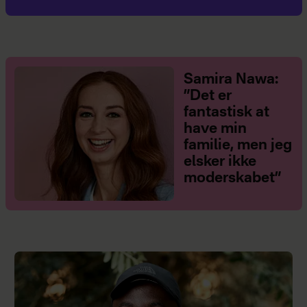
Samira Nawa:
”Det er
fantastisk at
have min
familie, men jeg
elsker ikke
moderskabet”