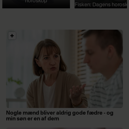
horoskop
Fisken: Dagens horosk
Nogle mænd bliver aldrig gode fædre - og
min søn er en af dem