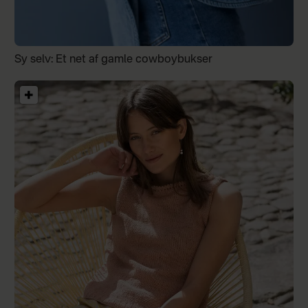
Sy selv: Et net af gamle cowboybukser