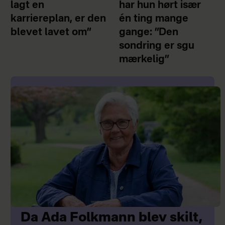
lagt en
har hun hørt især
karriereplan, er den
én ting mange
blevet lavet om”
gange: ”Den
sondring er sgu
mærkelig”
Da Ada Folkmann blev skilt,