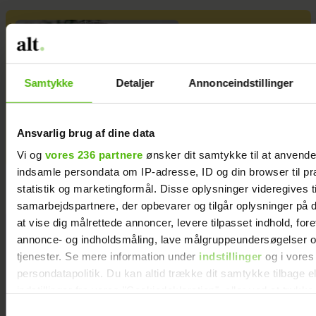
Jeg valgte at
blive skilt fra
min mand - da
Samtykke
Detaljer
Annonceindstillinger
jeg en dag gik
forbi hans hus,
fik jeg et chok
Ansvarlig brug af dine data
Vi og
vores 236 partnere
ønsker dit samtykke til at anvend
indsamle persondata om IP-adresse, ID og din browser til pr
statistik og marketingformål. Disse oplysninger videregives t
samarbejdspartnere, der opbevarer og tilgår oplysninger på d
at vise dig målrettede annoncer, levere tilpasset indhold, for
annonce- og indholdsmåling, lave målgruppeundersøgelser o
tjenester. Se mere information under
indstillinger
og i vores
persondatapolitik. Du kan altid trække dit samtykke tilbage e
indstillinger fra vores "Cookiedeklaration", eller ved at trykk
trigger" ikonet.
Samtykkevalg