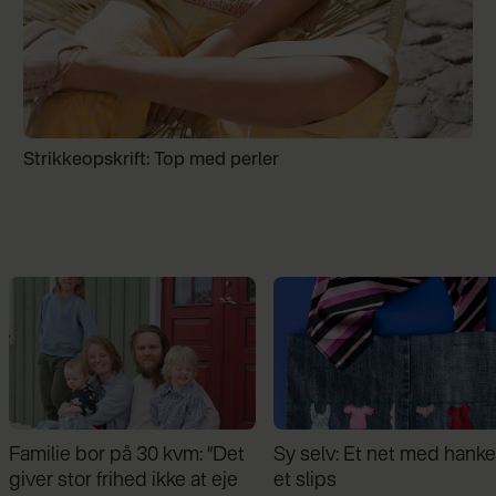
Strikkeopskrift: Top med perler
Sy selv: Et net med hanke af
Hækl selv: Smart
et slips
indkøbstaske