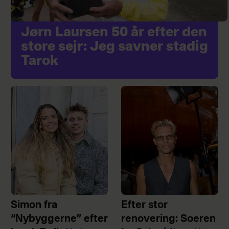
Jørn Laursen 50 år efter den
store sejr: Jeg savner stadig
Tarok
Simon fra
Efter stor
“Nybyggerne” efter
renovering: Soeren