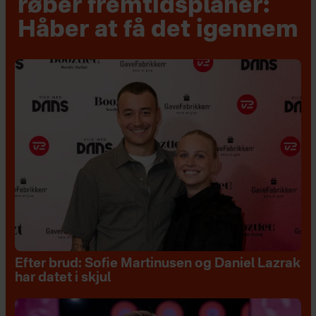
røber fremtidsplaner:
Håber at få det igennem
Efter brud: Sofie Martinusen og Daniel Lazrak
har datet i skjul