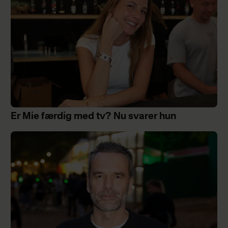
Er Mie færdig med tv? Nu svarer hun