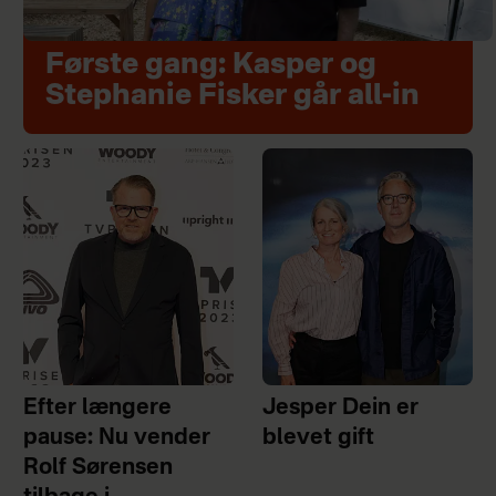
Første gang: Kasper og
Stephanie Fisker går all-in
Efter længere
Jesper Dein er
pause: Nu vender
blevet gift
Rolf Sørensen