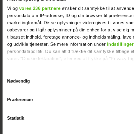
Jacob Bruun Larsen
Vi og
vores 236 partnere
ønsker dit samtykke til at anvend
venter barn nummer
persondata om IP-adresse, ID og din browser til præferencer, 
to
marketingformål. Disse oplysninger videregives til vores sa
opbevarer og tilgår oplysninger på din enhed for at vise dig 
tilpasset indhold, foretage annonce- og indholdsmåling, lav
og udvikle tjenester. Se mere information under
indstillinger
persondatapolitik. Du kan altid trække dit samtykke tilbage ell
vores "Cookiedeklaration", eller ved at trykke på "Privacy trig
Dine valg anvendes på hele websitet.
Samtykkevalg
Nødvendig
Vi ønsker dit samtykke til at indsamle og bruge data for at k
relevant journalistisk indhold til dig.
Præferencer
Vi anvender egne cookies og cookies fra tredjeparter til at a
vores hjemmeside. Vi indsamler data om IP, ID og din browser 
generere statistik og huske dine præferencer samt til brug fo
Statistik
optimere vores reklametiltag på sociale medier og til at vise d
med sociale medier.