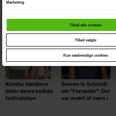
Marketing
Se billedet: Mette Sommer
Du kan til enhver tid trække dit samtykke tilbage via linket i 
er gravid igen
læse mere om vores brug af cookies, samarbejdspartnere og
personoplysninger i forbindelse hermed i både
Tillad alle cookies
vores
privatlivspolitik
og
cookiepolitik
.
Tillad valgte
Kun nødvendige cookies
Kendte danskere
Soeren le Schmidt
deler deres bedste
om "Forræder": Det
festivalstips
var svært at være i