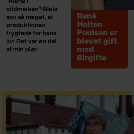
”Alene i
vildmarken”-Niels
René
sov så meget, at
Holten
produktionen
Poulsen er
frygtede for hans
blevet gift
liv: Det var en del
med
af min plan
Birgitte