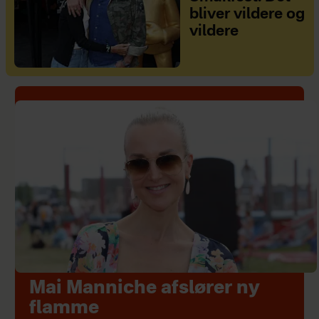
bliver vildere og
vildere
Mai Manniche afslører ny
flamme