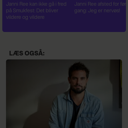
Janni Ree afsted for første
Janni Ree er fascineret a
gang: Jeg er nervøs!
verdenskrig: Har besøg
Hitlers sommerhus
LÆS OGSÅ: