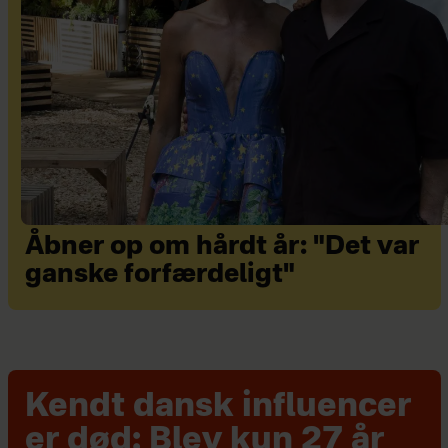
Åbner op om hårdt år: "Det var
ganske forfærdeligt"
Kendt dansk influencer
er død: Blev kun 27 år