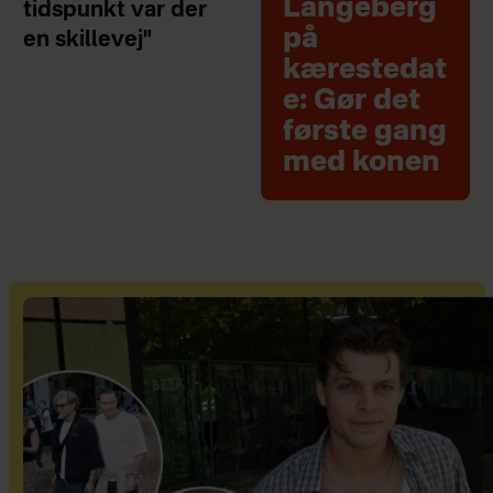
Langeberg
tidspunkt var der
på
en skillevej"
kærestedat
e: Gør det
første gang
med konen