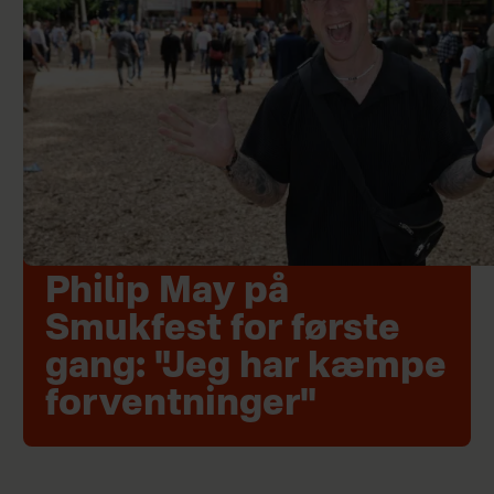
Philip May på
Smukfest for første
gang: "Jeg har kæmpe
forventninger"