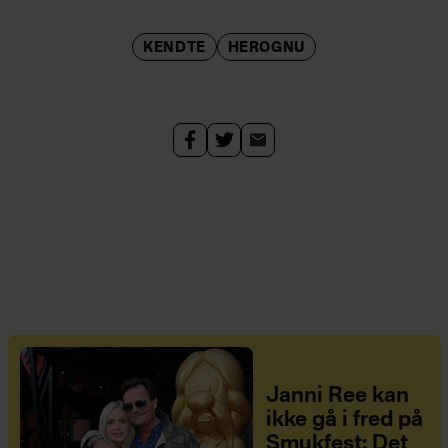
KENDTE
HEROGNU
Janni Ree kan
ikke gå i fred på
Smukfest: Det