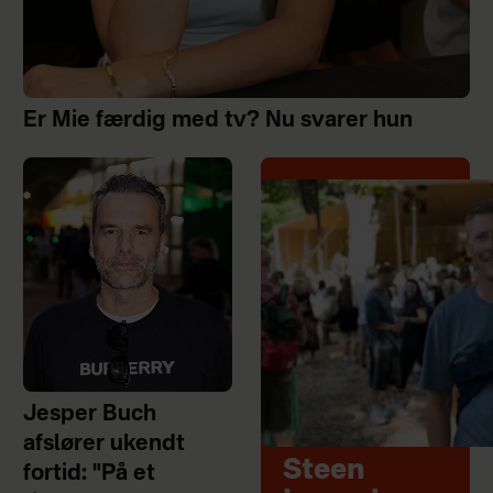
Er Mie færdig med tv? Nu svarer hun
Jesper Buch
afslører ukendt
Steen
fortid: "På et