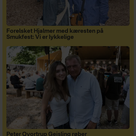
Forelsket Hjalmer med kæresten på
Smukfest: Vi er lykkelige
Peter Qvortrup Geisling røber