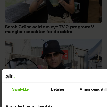
Sarah Grünewald om nyt TV 2-program: Vi
mangler respekten for de ældre
Samtykke
Detaljer
Annonceindstill
Ansvarlig brug af dine data