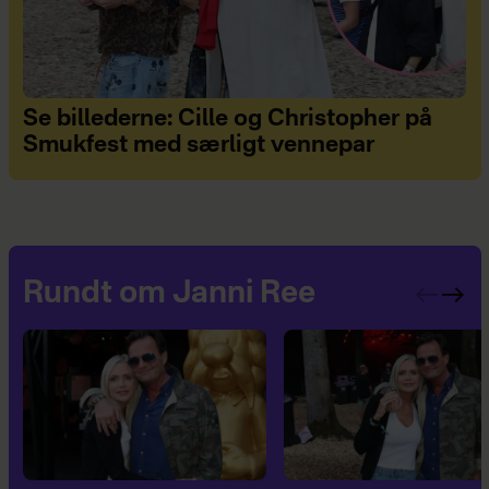
Se billederne: Cille og Christopher på
Smukfest med særligt vennepar
Rundt om Janni Ree