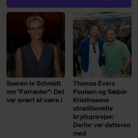
Soeren le Schmidt
Thomas Evers
om "Forræder": Det
Poulsen og Sæþór
var svært at være i
Kristínssons
utraditionelle
bryllupsrejse:
Derfor var datteren
med