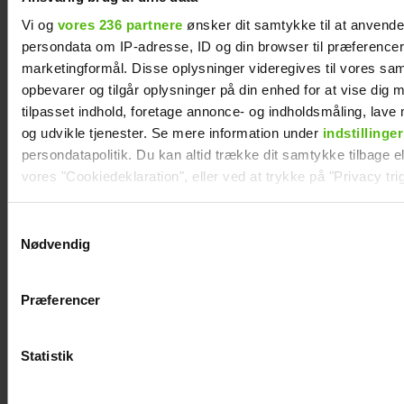
Se videoen: Simon Kvamm overrasker med
særlig gæst på scenen
Vi og
vores 236 partnere
ønsker dit samtykke til at anvend
persondata om IP-adresse, ID og din browser til præferencer, 
marketingformål. Disse oplysninger videregives til vores sa
opbevarer og tilgår oplysninger på din enhed for at vise dig 
tilpasset indhold, foretage annonce- og indholdsmåling, lav
og udvikle tjenester. Se mere information under
indstillinger
persondatapolitik. Du kan altid trække dit samtykke tilbage ell
vores "Cookiedeklaration", eller ved at trykke på "Privacy trig
Dine valg anvendes på hele websitet.
Samtykkevalg
Nødvendig
Vi ønsker dit samtykke til at indsamle og bruge data for at k
relevant journalistisk indhold til dig.
Præferencer
Vi anvender egne cookies og cookies fra tredjeparter til at a
Andreas Odbjerg afslører stor beslutning:
vores hjemmeside. Vi indsamler data om IP, ID og din browser 
Slut efter to år
generere statistik og huske dine præferencer samt til brug fo
Statistik
optimere vores reklametiltag på sociale medier og til at vise d
med sociale medier.