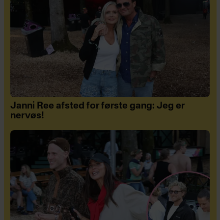
Janni Ree afsted for første gang: Jeg er
nervøs!