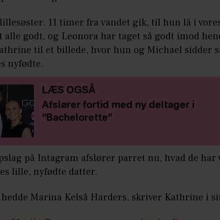
lillesøster. 11 timer fra vandet gik, til hun lå i vor
t alle godt, og Leonora har taget så godt imod hen
athrine til et billede, hvor hun og Michael sidde
s nyfødte.
LÆS OGSÅ
Afslører fortid med ny deltager i
“Bachelorette”
opslag på Intagram afslører parret nu, hvad de har 
es lille, nyfødte datter.
hedde Marina Kelså Harders, skriver Kathrine i si