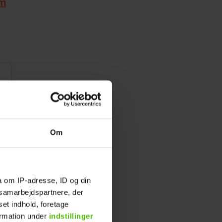
om
Om
a om IP-adresse, ID og din
s samarbejdspartnere, der
set indhold, foretage
ormation under
indstillinger