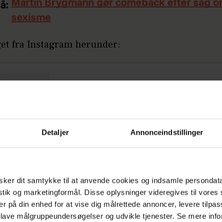
Martin Brygmann gør comeback efter sag 
å:
sexisme
get fra Instagram herunder:
Detaljer
Annonceindstillinger
ker dit samtykke til at anvende cookies og indsamle persondat
istik og marketingformål. Disse oplysninger videregives til vore
er på din enhed for at vise dig målrettede annoncer, levere tilpas
 lave målgruppeundersøgelser og udvikle tjenester. Se mere inf