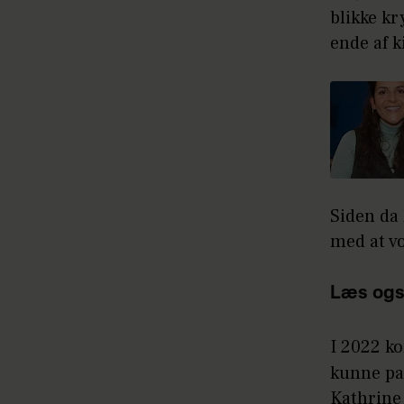
blikke kr
ende af k
Siden da 
med at v
Læs ogs
I 2022 ko
kunne par
Kathrine