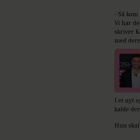
- Så kom 
Vi har de
skriver K
med dere
I et nyt 
kalde der
Hun skal 