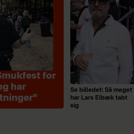
Smukfest for
eg har
Se billedet: Så meget
tninger"
har Lars Elbæk tabt
sig