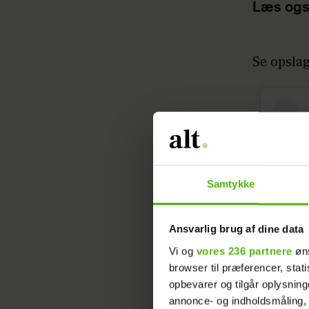
Læs ogs
Se opsla
Samtykke
Ansvarlig brug af dine data
Vi og
vores 236 partnere
øns
browser til præferencer, stat
opbevarer og tilgår oplysning
annonce- og indholdsmåling,