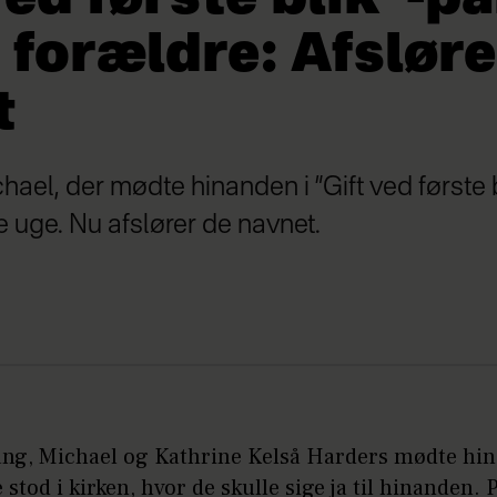
 forældre: Afsløre
t
ael, der mødte hinanden i ”Gift ved første b
e uge. Nu afslører de navnet.
ang, Michael og Kathrine Kelså Harders mødte hi
e stod i kirken, hvor de skulle sige ja til hinanden. 