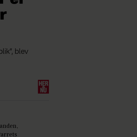
r
lik”, blev
nanden,
Parrets