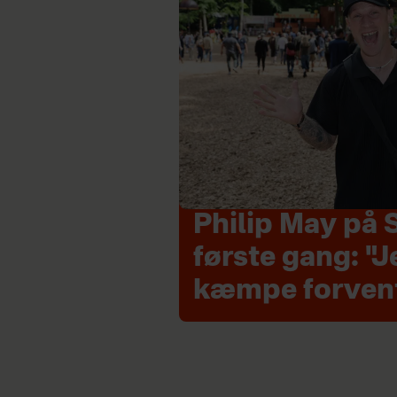
Philip May på 
første gang: "J
kæmpe forven