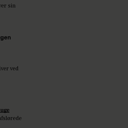
ver sin
rgen
iver ved
 uge
afslørede