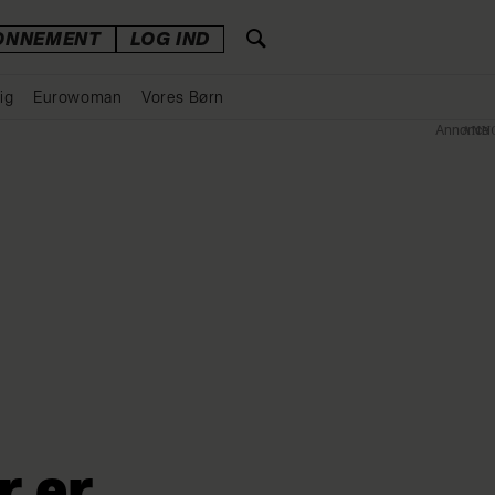
ONNEMENT
LOG IND
ig
Eurowoman
Vores Børn
Annonce
r er