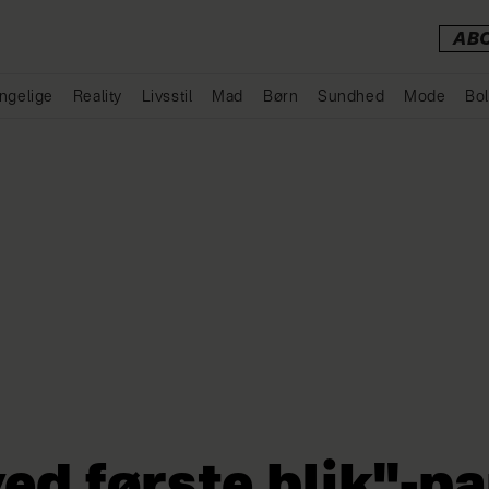
AB
ngelige
Reality
Livsstil
Mad
Børn
Sundhed
Mode
Bol
Annonce
ved første blik"-pa