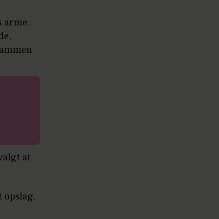
es arme.
de,
r sammen
valgt at
t opslag.