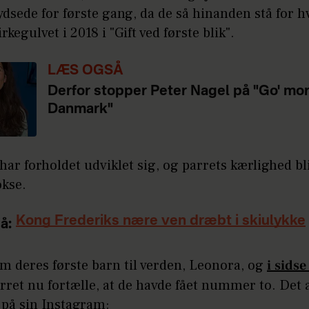
ydsede for første gang, da de så hinanden stå for h
irkegulvet i 2018 i "Gift ved første blik".
LÆS OGSÅ
Derfor stopper Peter Nagel på "Go' mo
Danmark"
har forholdet udviklet sig, og parrets kærlighed bl
okse.
Kong Frederiks nære ven dræbt i skiulykke
å:
m deres første barn til verden, Leonora, og
i sidse
ret nu fortælle, at de havde fået nummer to. Det 
 på sin Instagram: