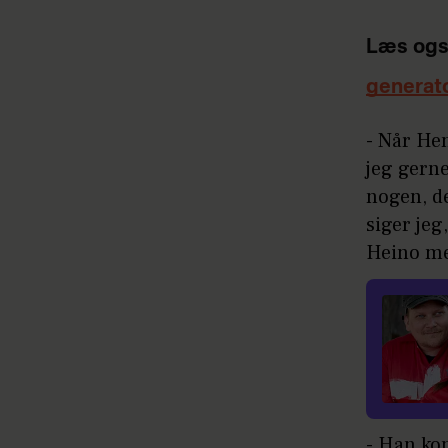
Læs ogs
generat
- Når Hen
jeg gern
nogen, de
siger jeg
Heino med
- Han ko