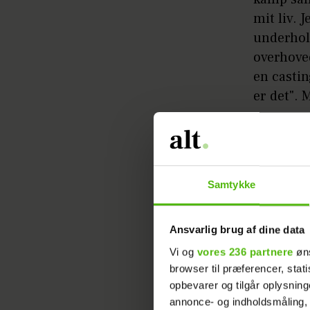
mit liv. 
underhold
overhoved
en castin
er det".
Læs ogs
Om Heinos
Samtykke
videre st
Ansvarlig brug af dine data
KENDTE
HEINO HA
Vi og
vores 236 partnere
øns
browser til præferencer, stat
opbevarer og tilgår oplysning
annonce- og indholdsmåling,