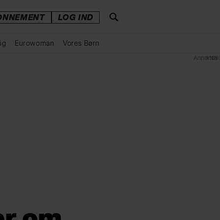
ONNEMENT
LOG IND
ig
Eurowoman
Vores Børn
Annonce
er om