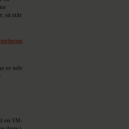
ens
, så står
resterne
o er selv
r
il en VM-
e dage i