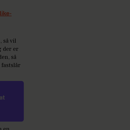
like-
 så vil
g der er
den, så
 fastslår
at
n en