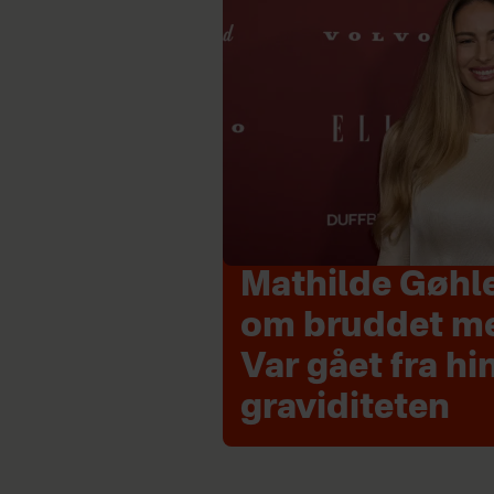
Mathilde Gøhle
om bruddet m
Var gået fra h
graviditeten