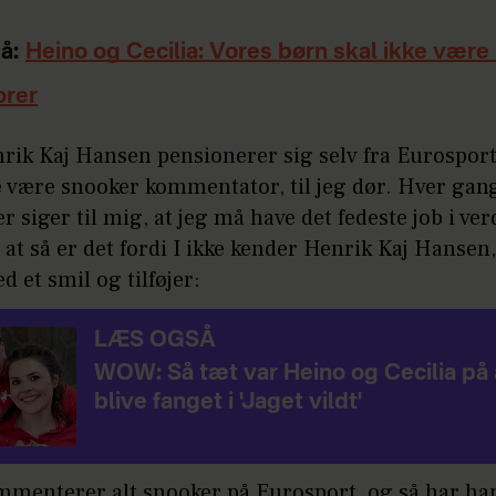
å:
Heino og Cecilia: Vores børn skal ikke være 
orer
rik Kaj Hansen pensionerer sig selv fra Eurosport,
e være snooker kommentator, til jeg dør. Hver gan
r siger til mig, at jeg må have det fedeste job i ver
, at så er det fordi I ikke kender Henrik Kaj Hansen,
 et smil og tilføjer:
LÆS OGSÅ
WOW: Så tæt var Heino og Cecilia på 
blive fanget i 'Jaget vildt'
mmenterer alt snooker på Eurosport, og så har ha