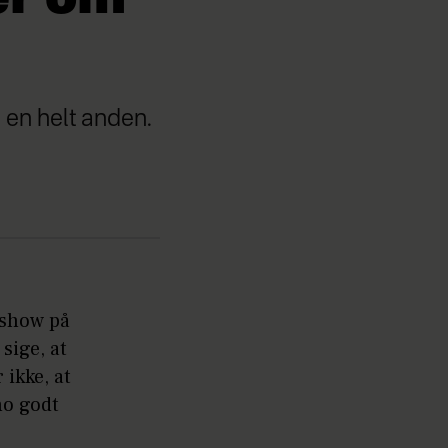
 en helt anden.
yshow på
sige, at
 ikke, at
no godt