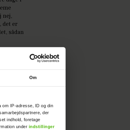
ndeme
 nej,
 det er
det, sådan
. Indtil
Om
a om IP-adresse, ID og din
s samarbejdspartnere, der
set indhold, foretage
ormation under
indstillinger