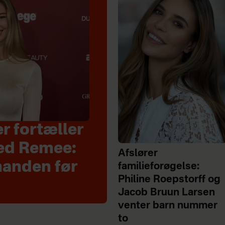
r fortæller
ed Remee:
Afslører
inanden før
familieforøgelse:
Philine Roepstorff og
Jacob Bruun Larsen
venter barn nummer
to