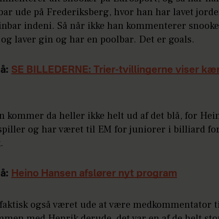
bar ude på Frederiksberg, hvor han har lavet jord
inbar indeni. Så når ikke han kommenterer snooker
og laver gin og har en poolbar. Det er goals.
å:
SE BILLEDERNE: Trier-tvillingerne viser kæ
ommer da heller ikke helt ud af det blå, for Hein
spiller og har været til EM for juniorer i billiard fo
.
å:
Heino Hansen afslører nyt program
r faktisk også været ude at være medkommentator t
men med Henrik derude, det var en af de helt stor