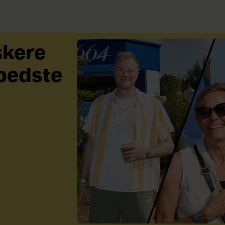
skere
 bedste