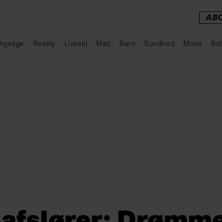
AB
ngelige
Reality
Livsstil
Mad
Børn
Sundhed
Mode
Bol
Annonce
 afslører: Drømm