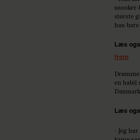
snooker-
største g
han bare 
Læs ogs
frem
Drømmen k
en habil 
Danmark
Læs ogs
- Jeg ha
kamp sam