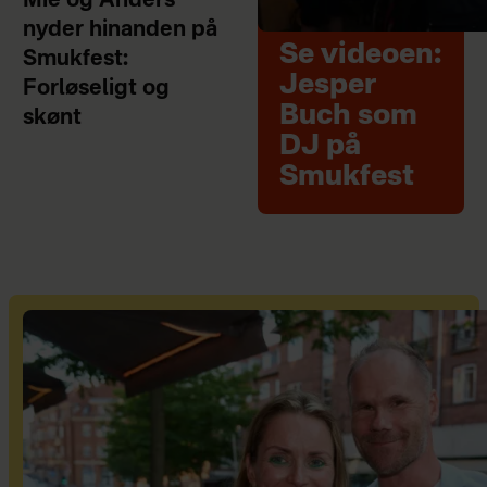
Mie og Anders
nyder hinanden på
Se videoen:
Smukfest:
Jesper
Forløseligt og
Buch som
skønt
DJ på
Smukfest