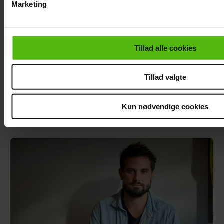
Marketing
Du kan til enhver tid trække dit samtykke tilbage via linket i 
læse mere om vores brug af cookies, samarbejdspartnere og
personoplysninger i forbindelse hermed i både
Tillad alle cookies
vores
privatlivspolitik
og
cookiepolitik
.
Tillad valgte
Kun nødvendige cookies
Se billederne: Cille og Christopher på
Smukfest med særligt vennepar