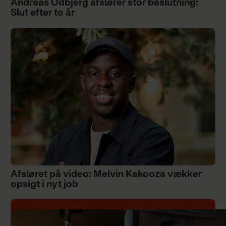
Andreas Odbjerg afslører stor beslutning:
Slut efter to år
Afsløret på video: Melvin Kakooza vækker
opsigt i nyt job