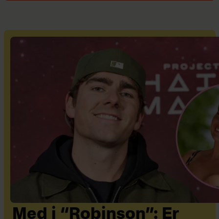
Med i “Robinson”: Er