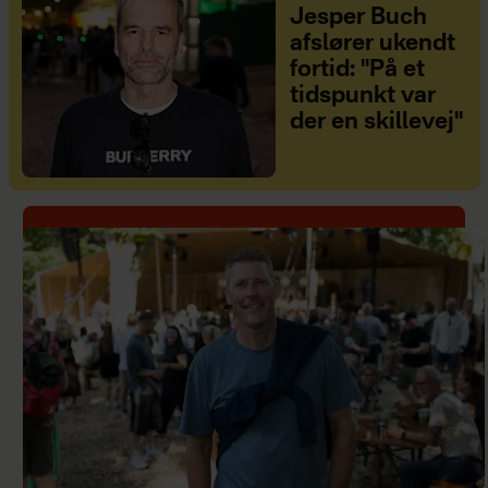
Jesper Buch
afslører ukendt
fortid: "På et
tidspunkt var
der en skillevej"