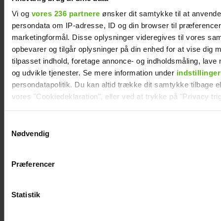
Skanderborg
Vi og
vores 236 partnere
ønsker dit samtykke til at anvend
persondata om IP-adresse, ID og din browser til præferencer, 
marketingformål. Disse oplysninger videregives til vores sa
opbevarer og tilgår oplysninger på din enhed for at vise dig 
tilpasset indhold, foretage annonce- og indholdsmåling, lav
og udvikle tjenester. Se mere information under
indstillinger
persondatapolitik. Du kan altid trække dit samtykke tilbage ell
vores "Cookiedeklaration", eller ved at trykke på "Privacy trig
Dine valg anvendes på hele websitet.
Samtykkevalg
Nødvendig
Vi ønsker dit samtykke til at indsamle og bruge data for at k
relevant journalistisk indhold til dig.
Præferencer
Janni Ree afsted for første gang: Jeg er
Vi anvender egne cookies og cookies fra tredjeparter til at a
nervøs!
vores hjemmeside. Vi indsamler data om IP, ID og din browser 
generere statistik og huske dine præferencer samt til brug fo
Statistik
optimere vores reklametiltag på sociale medier og til at vise d
med sociale medier.