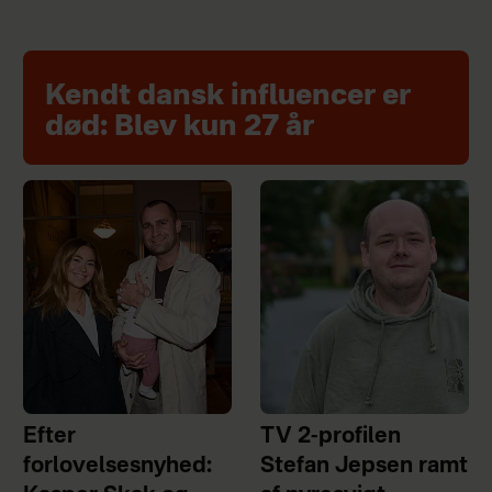
Kendt dansk influencer er
død: Blev kun 27 år
Efter
TV 2-profilen
forlovelsesnyhed:
Stefan Jepsen ramt