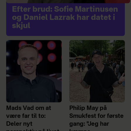
Efter brud: Sofie Martinusen
og Daniel Lazrak har datet i
skjul
Mads Vad om at
Philip May på
være far til to:
Smukfest for første
Deler nyt
gang: "Jeg har