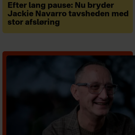
Efter lang pause: Nu bryder
Jackie Navarro tavsheden med
stor afsløring