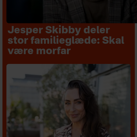
Jesper Skibby deler
stor familieglæde: Skal
være morfar