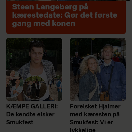
Steen Langeberg på
kærestedate: Gør det første
gang med konen
KÆMPE GALLERI:
Forelsket Hjalmer
De kendte elsker
med kæresten på
Smukfest
Smukfest: Vi er
lykkelige