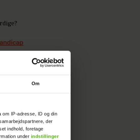
ærdige?
handicap
 sønnen
Om
a om IP-adresse, ID og din
s samarbejdspartnere, der
set indhold, foretage
ormation under
indstillinger