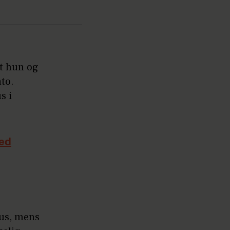
at hun og
ato.
s i
med
rus, mens