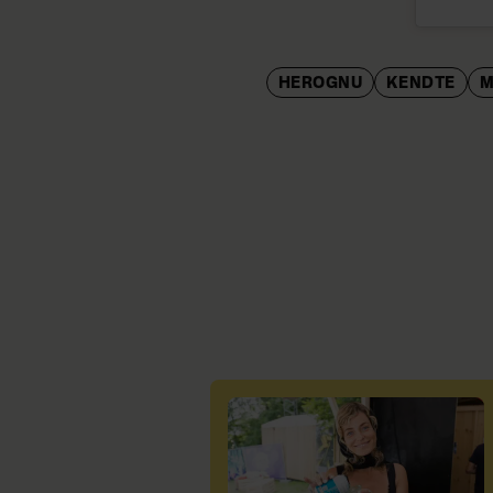
HEROGNU
KENDTE
M