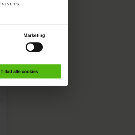
 fra vores
Marketing
ournalistisk indhold til dig.
emmeside. Vi indsamler data
er samt til brug for
ktioner i forbindelse med
Tillad alle cookies
e mere om vores brug af
 både