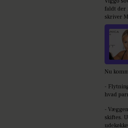
Viggo sov
faldt der 
skriver 
Nu komme
- Flytnin
hvad parr
- Væggen
skiftes. 
udekøkken