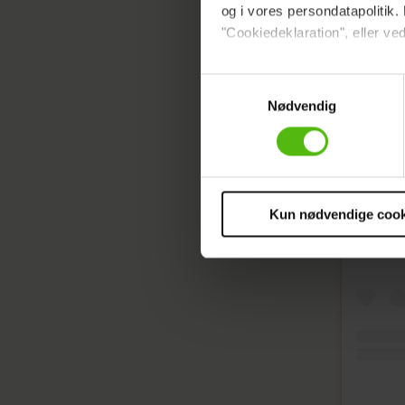
og i vores persondatapolitik. 
"Cookiedeklaration", eller ved
Dine valg anvendes på hele w
Samtykkevalg
Nødvendig
Vi ønsker dit samtykke til at 
Vi anvender egne cookies og c
om IP, ID og din browser for a
markedsføring, så vi kan opti
sociale medier.
Kun nødvendige cook
Du kan til enhver tid trække 
cookies, samarbejdspartnere 
vores
privatlivspolitik
og
co