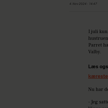
4. Nov 2024 - 14:47
I juli ku
hustruen,
Parret ha
Valby.
Læs ogs
kærest
Nu har d
- Jeg sat