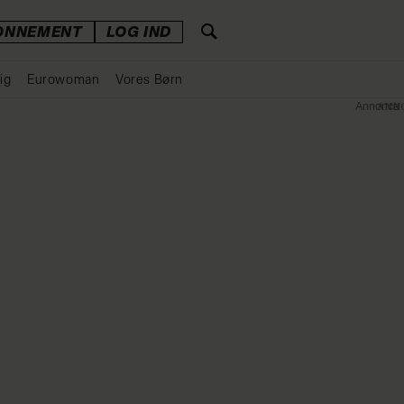
ONNEMENT
LOG IND
ig
Eurowoman
Vores Børn
Annonce