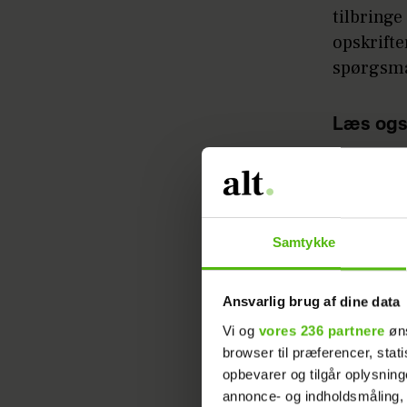
tilbringe
opskrifte
spørgsmå
Læs ogs
i 19 år: 
Parret h
Laurits f
Samtykke
Ansvarlig brug af dine data
Vi og
vores 236 partnere
øns
browser til præferencer, stat
opbevarer og tilgår oplysning
annonce- og indholdsmåling,