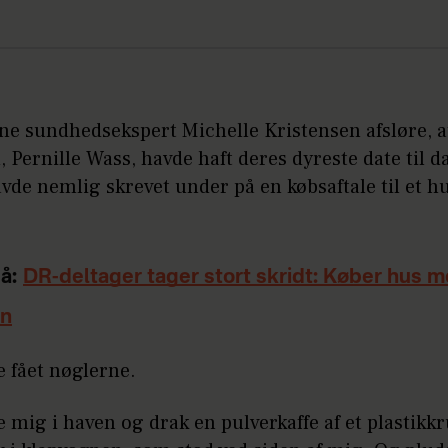
nne sundhedsekspert Michelle Kristensen afsløre, 
 Pernille Wass, havde haft deres dyreste date til d
vde nemlig skrevet under på en købsaftale til et hu
å:
DR-deltager tager stort skridt: Køber hus 
en
e fået nøglerne.
te mig i haven og drak en pulverkaffe af et plastikk