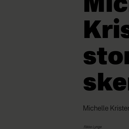
Mic
Kri
sto
ske
Michelle Kriste
Rikke
Lynge