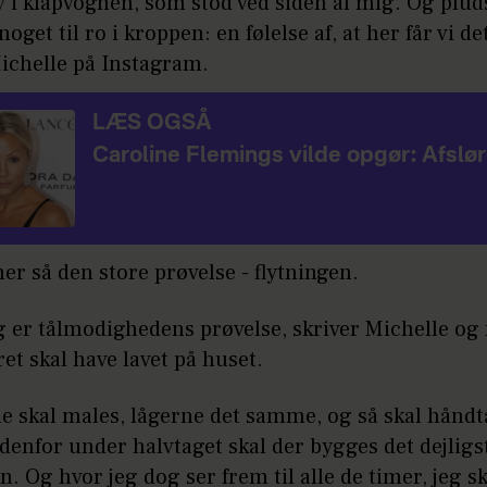
 i klapvognen, som stod ved siden af mig. Og plud
noget til ro i kroppen: en følelse af, at her får vi det
Michelle på Instagram.
LÆS OGSÅ
Caroline Flemings vilde opgør: Afslør
r så den store prøvelse - flytningen.
g er tålmodighedens prøvelse, skriver Michelle og 
et skal have lavet på huset.
e skal males, lågerne det samme, og så skal hånd
Udenfor under halvtaget skal der bygges det dejligs
. Og hvor jeg dog ser frem til alle de timer, jeg sk