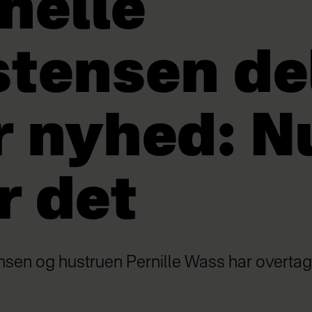
helle
stensen de
r nyhed: N
r det
nsen og hustruen Pernille Wass har overtag