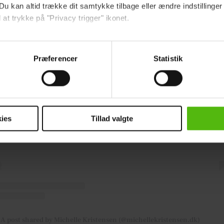
Du kan altid trække dit samtykke tilbage eller ændre indstillinger
 at trykke på "Privacy trigger" ikonet.
ebsitet.
Præferencer
Statistik
indsamle og bruge data for at kunne levere og finansiere relevant j
ookies fra tredjeparter til at at optimere dit besøg på vores hj
View this post on Instagram
t sikre funktionalitet, generere statistik og huske dine præferenc
mere vores reklametiltag på sociale medier og til at vise dig fun
ies
Tillad valgte
dit samtykke tilbage via linket i vores cookiepolitik. Du kan læs
og behandling af dine personoplysninger i forbindelse hermed i
okiepolitik
.
A post shared by Michelle Kristensen (@michellekristensen.dk)