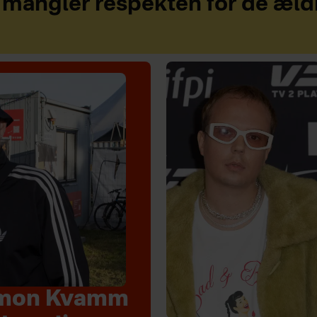
mangler respekten for de æld
Simon Kvamm