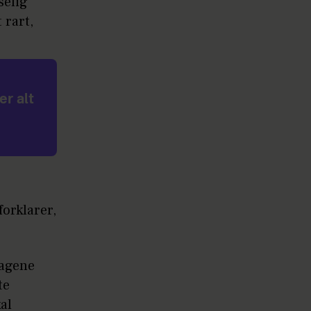
selig
 rart,
er alt
forklarer,
tagene
te
al