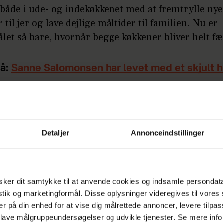
 både i ude- og indekøkkenet med at fremtrylle nye
r til jer og lave dejlige måltider til familien. Nu er
let så bare, hvornår begge køkkener bliver helt f
å:
Sanne Salomonsen har levet med et skjult 
Endelig fri for smerter
ar sammen sønnen Viggo, mens Pernille også har
ra et tidligere forhold.
Detaljer
Annonceindstillinger
ker dit samtykke til at anvende cookies og indsamle persondat
istik og marketingformål. Disse oplysninger videregives til vore
er på din enhed for at vise dig målrettede annoncer, levere tilpas
 lave målgruppeundersøgelser og udvikle tjenester. Se mere inf