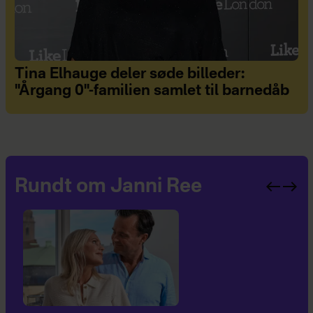
Tina Elhauge deler søde billeder:
"Årgang 0"-familien samlet til barnedåb
Rundt om Janni Ree