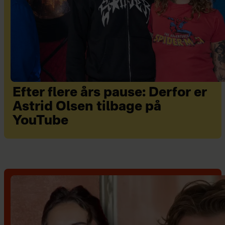
Efter flere års pause: Derfor er
Astrid Olsen tilbage på
YouTube