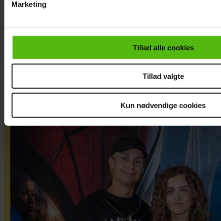
i jubel: Nu er
Marketing
det sket
Du kan til enhver tid trække dit samtykke tilbage via linket i 
læse mere om vores brug af cookies, samarbejdspartnere og
personoplysninger i forbindelse hermed i både
Tillad alle cookies
vores
privatlivspolitik
og
cookiepolitik
.
Tillad valgte
Kun nødvendige cookies