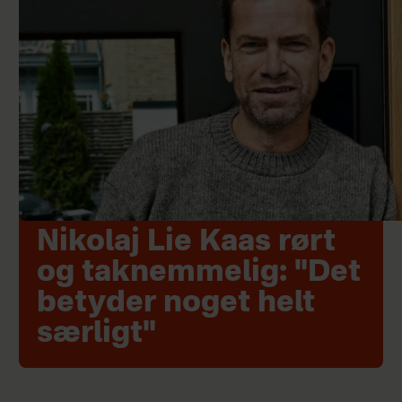
Nikolaj Lie Kaas rørt
og taknemmelig: "Det
betyder noget helt
særligt"