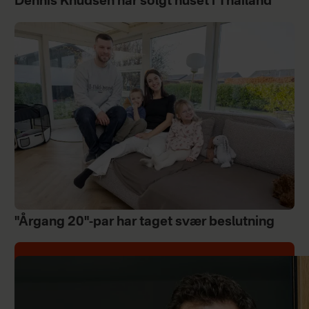
Dennis Knudsen har solgt huset i Thailand
"Årgang 20"-par har taget svær beslutning