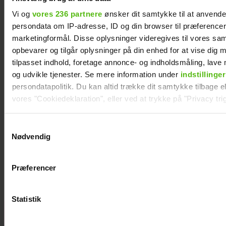
Vi og
vores 236 partnere
ønsker dit samtykke til at anvend
persondata om IP-adresse, ID og din browser til præferencer, 
marketingformål. Disse oplysninger videregives til vores sa
opbevarer og tilgår oplysninger på din enhed for at vise dig 
tilpasset indhold, foretage annonce- og indholdsmåling, lav
og udvikle tjenester. Se mere information under
indstillinger
persondatapolitik. Du kan altid trække dit samtykke tilbage ell
vores "Cookiedeklaration", eller ved at trykke på "Privacy trig
Dine valg anvendes på hele websitet.
Samtykkevalg
Nødvendig
Vi ønsker dit samtykke til at indsamle og bruge data for at k
Se videoen: Birthe Kjær hyldes af unge fans
relevant journalistisk indhold til dig.
Præferencer
Vi anvender egne cookies og cookies fra tredjeparter til at a
vores hjemmeside. Vi indsamler data om IP, ID og din browser 
generere statistik og huske dine præferencer samt til brug fo
Statistik
optimere vores reklametiltag på sociale medier og til at vise d
Amalie og Otto
med sociale medier.