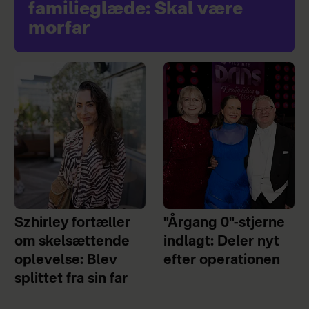
familieglæde: Skal være
morfar
Szhirley fortæller
"Årgang 0"-stjerne
om skelsættende
indlagt: Deler nyt
oplevelse: Blev
efter operationen
splittet fra sin far