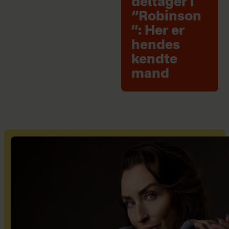
deltager i
“Robinson
”: Her er
hendes
kendte
mand