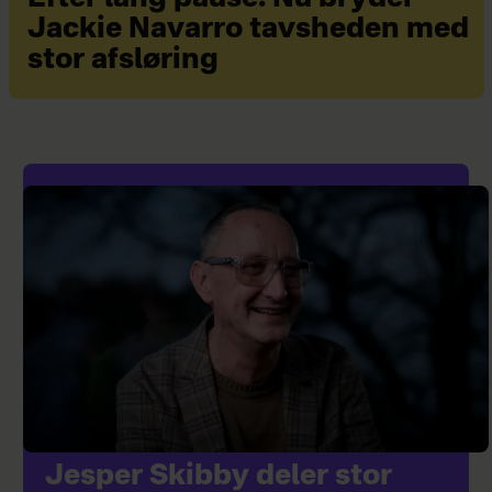
Jackie Navarro tavsheden med
stor afsløring
Jesper Skibby deler stor