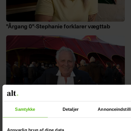
"Årgang 0"-Stephanie forklarer vægttab
Samtykke
Detaljer
Annonceindstill
Benny Berdino fylder 80 år: Sthur sthur
fejring
Ansvarlig brug af dine data