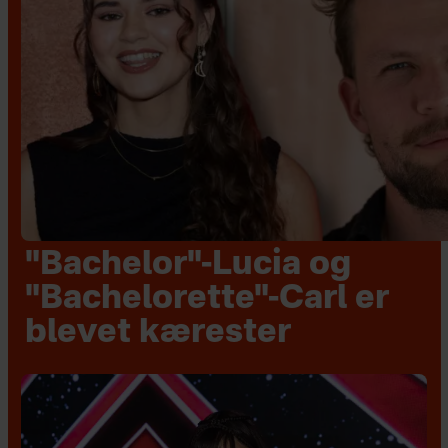
"Bachelor"-Lucia og
"Bachelorette"-Carl er
blevet kærester