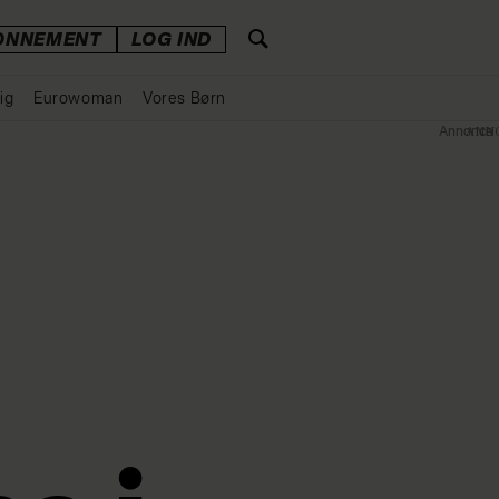
ONNEMENT
LOG IND
ig
Eurowoman
Vores Børn
Annonce