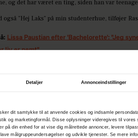
e, og det har været en ting, siden han var teenage
d også ”Hej Laks” på min studenterhue, tilføjer R
å:
Lissa Paustian efter 'Bachelorette': "Jeg syn
er liv er nemt"
anner Rasmus par med Sarah Olufsen, og sammen 
et år.
Detaljer
Annonceindstillinger
 afsnit af "Løvens Hule Junior" i aften kl. 19.30 på
ker dit samtykke til at anvende cookies og indsamle persondat
å:
Jesper Panorama løber overvægten væk: Ha
istik og marketingformål. Disse oplysninger videregives til vore
er på din enhed for at vise dig målrettede annoncer, levere tilpas
u
 lave målgruppeundersøgelser og udvikle tjenester. Se mere inf