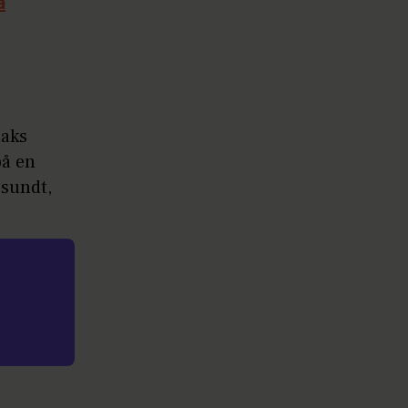
a
laks
å en
 sundt,