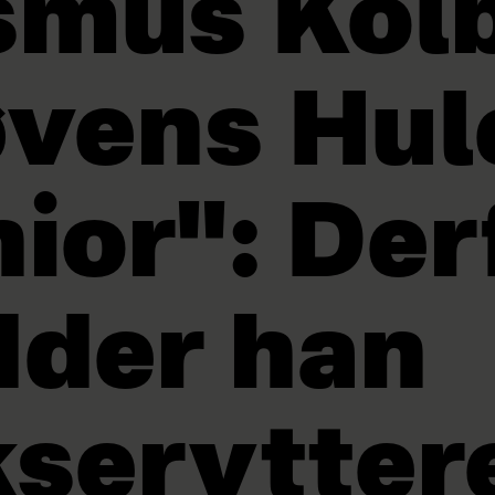
mus Kolb
øvens Hul
ior": Der
dder han
kserytter