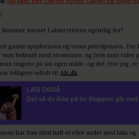
å:
Nu sker det: Derfor flytter Daniel og Sofie fr
n
 kommer navnet Lakserytteren egentlig fra?
mit gamle spejdernavn og vores patruljenavn. For 
som bekendt mod strømmen, og hvis man rider p
 man tingene på sin egen måde, og det, tror jeg, er
s tidligere udtalt til
Alt.dk
.
LÆS OGSÅ
Det så du ikke på tv: Klappen gik ned
smus har han altid haft et eller andet med laks og