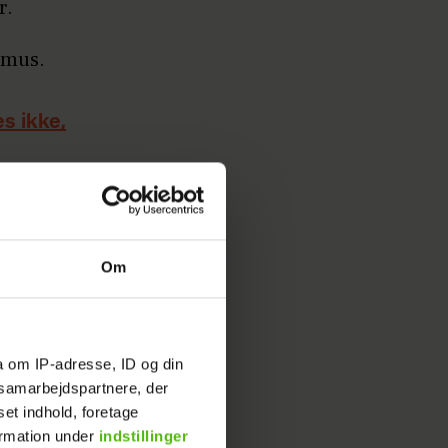
r.
asmus.
es ikke,
har de
Om
 DR1 og
a om IP-adresse, ID og din
r tabt
s samarbejdspartnere, der
set indhold, foretage
ormation under
indstillinger