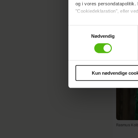
og i vores persondatapolitik. 
"Cookiedeklaration", eller ved
Dine valg anvendes på hele w
Samtykkevalg
Nødvendig
Vi ønsker dit samtykke til at 
Vi anvender egne cookies og c
om IP, ID og din browser for a
markedsføring, så vi kan opti
sociale medier.
Kun nødvendige cook
Du kan til enhver tid trække 
cookies, samarbejdspartnere 
vores
privatlivspolitik
og
co
Rasmus Kolbe