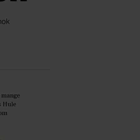
nok
å mange
s Hule
som