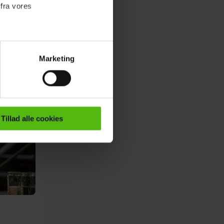
 fra vores
Marketing
ournalistisk indhold til dig.
emmeside. Vi indsamler data
er samt til brug for
ktioner i forbindelse med
Tillad alle cookies
e mere om vores brug af
 både