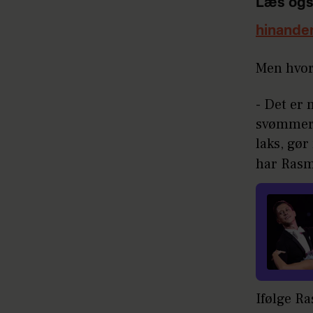
Læs ogs
hinande
Men hvor
- Det er 
svømmer 
laks, gør
har Rasmu
Ifølge Ra