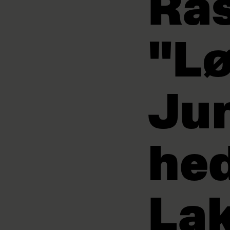
Ras
"L
Jun
he
La