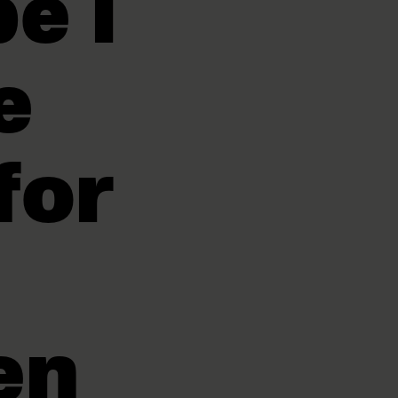
e i
e
for
en