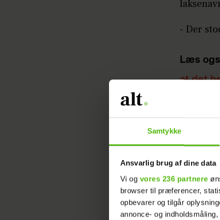
laksenavn
- Der sto
Læs ogs
at det h
Privat d
Alma på 
Samtykke
Se første
DRTV.
Ansvarlig brug af dine data
Vi og
vores 236 partnere
øns
Læs ogs
browser til præferencer, stat
opbevarer og tilgår oplysning
47 kg n
annonce- og indholdsmåling,