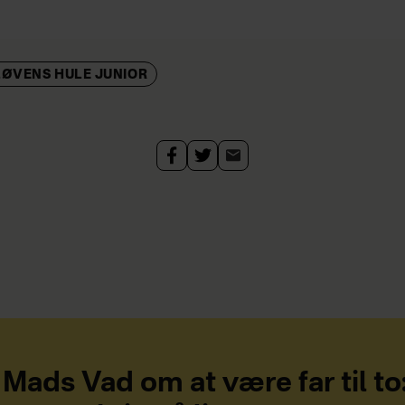
LØVENS HULE JUNIOR
Mads Vad om at være far til to