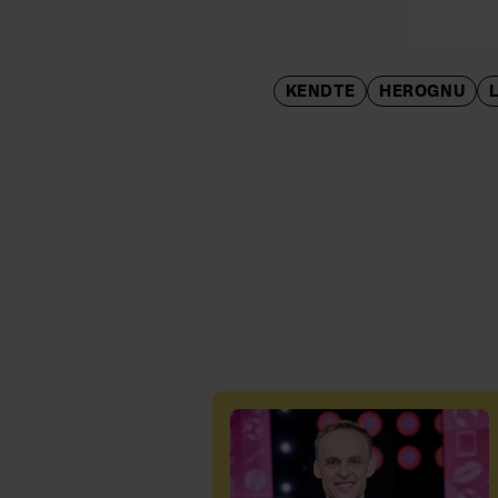
KENDTE
HEROGNU