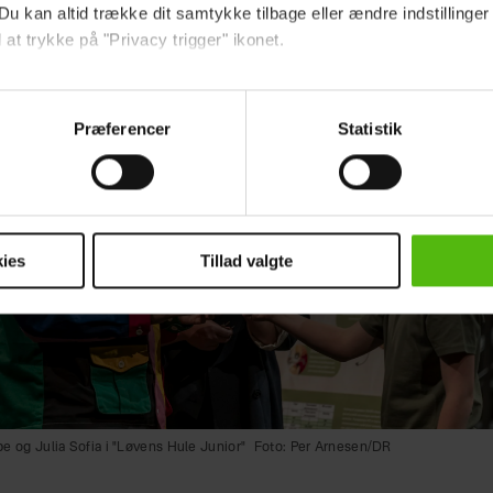
Du kan altid trække dit samtykke tilbage eller ændre indstillinger
 at trykke på "Privacy trigger" ikonet.
ebsitet.
Præferencer
Statistik
indsamle og bruge data for at kunne levere og finansiere relevant j
ookies fra tredjeparter til at at optimere dit besøg på vores hj
t sikre funktionalitet, generere statistik og huske dine præferenc
mere vores reklametiltag på sociale medier og til at vise dig fun
ies
Tillad valgte
dit samtykke tilbage via linket i vores cookiepolitik. Du kan læs
og behandling af dine personoplysninger i forbindelse hermed i
okiepolitik
.
 og Julia Sofia i "Løvens Hule Junior"
Foto: Per Arnesen/DR