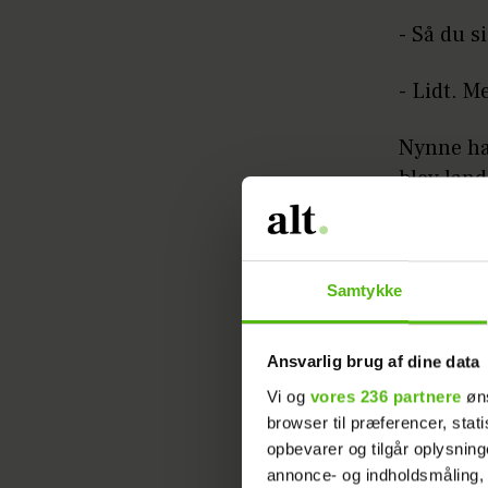
- Så du s
- Lidt. M
Nynne hav
blev lan
Hotel".
Samtykke
Ansvarlig brug af dine data
Vi og
vores 236 partnere
øns
browser til præferencer, stat
opbevarer og tilgår oplysning
annonce- og indholdsmåling,
Læs ogs