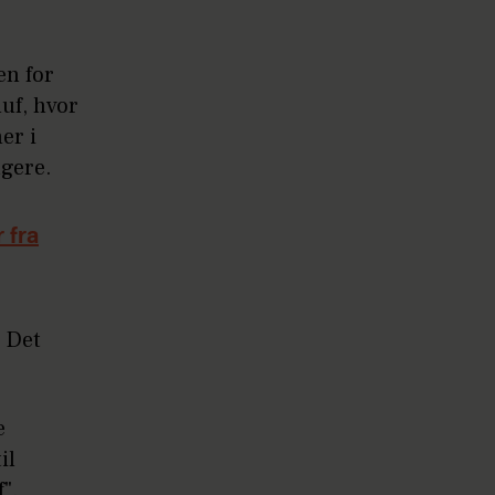
en for
luf, hvor
er i
agere.
 fra
. Det
e
il
".