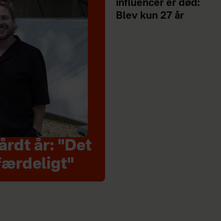
influencer er død:
Blev kun 27 år
rdt år: "Det
færdeligt"