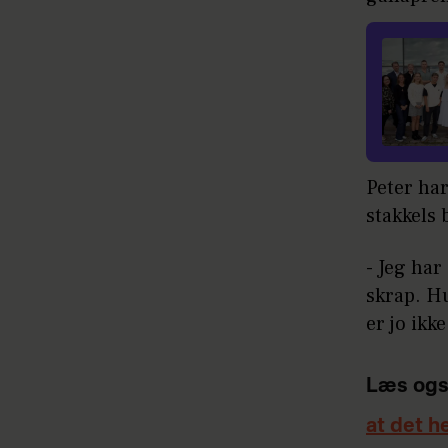
Peter ha
stakkels 
- Jeg har
skrap. Hu
er jo ikke
Læs ogs
at det h