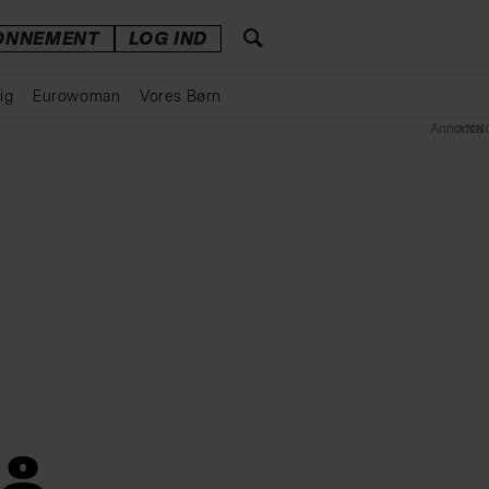
ONNEMENT
LOG IND
ig
Eurowoman
Vores Børn
Annonce