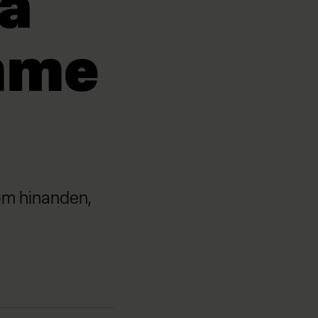
å
mme
om hinanden,