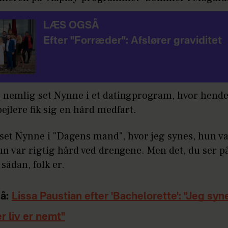
LÆS OGSÅ
Efter "Forræder": Afslører graviditet
r nemlig set Nynne i et datingprogram, hvor hend
bejlere fik sig en hård medfart.
 set Nynne i "Dagens mand", hvor jeg synes, hun va
n var rigtig hård ved drengene. Men det, du ser på
 sådan, folk er.
å:
Lissa Paustian efter 'Bachelorette': "Jeg syn
er liv er nemt"