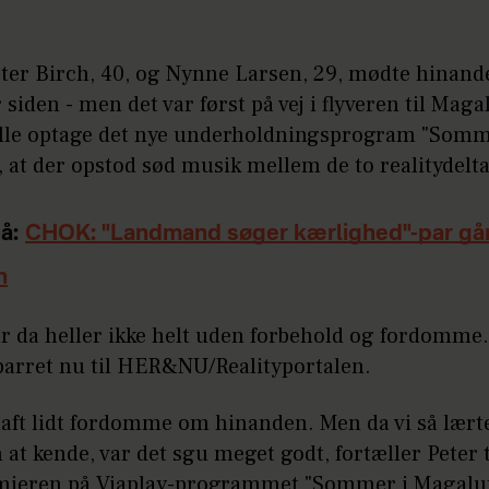
eter Birch, 40, og Nynne Larsen, 29, mødte hinand
siden - men det var først på vej i flyveren til Maga
ulle optage det nye underholdningsprogram "Somm
 at der opstod sød musik mellem de to realitydelt
å:
CHOK: "Landmand søger kærlighed"-par går
n
ar da heller ikke helt uden forbehold og fordomme
 parret nu til HER&NU/Realityportalen.
haft lidt fordomme om hinanden. Men da vi så lært
at kende, var det sgu meget godt, fortæller Peter t
mieren på Viaplay-programmet "Sommer i Magaluf