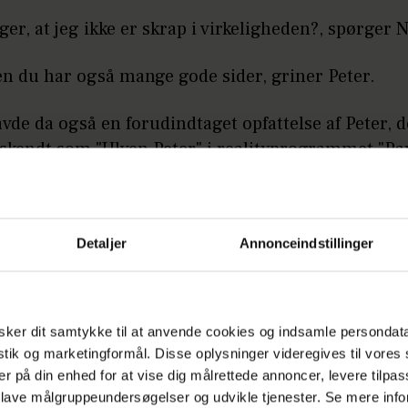
iger, at jeg ikke er skrap i virkeligheden?, spørger 
en du har også mange gode sider, griner Peter.
de da også en forudindtaget opfattelse af Peter, d
dskendt som "Ulven Peter" i realityprogrammet "Pa
Annonce
Detaljer
Annonceindstillinger
ker dit samtykke til at anvende cookies og indsamle persondat
istik og marketingformål. Disse oplysninger videregives til vore
er på din enhed for at vise dig målrettede annoncer, levere tilpas
 lave målgruppeundersøgelser og udvikle tjenester. Se mere inf
å:
Efter “Gift ved første blik”: Har fået ny kær