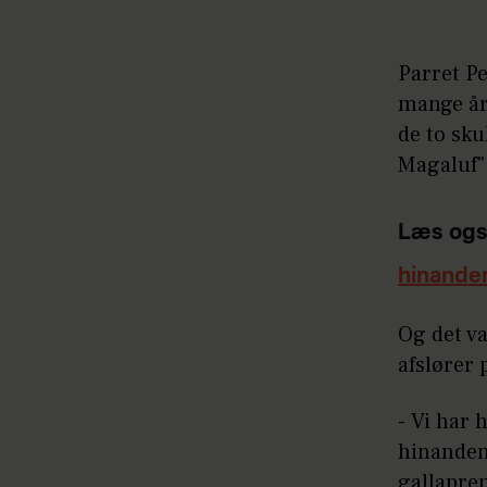
Parret P
mange år 
de to sk
Magaluf",
Læs ogs
hinande
Og det v
afslører
- Vi har 
hinanden 
gallapre