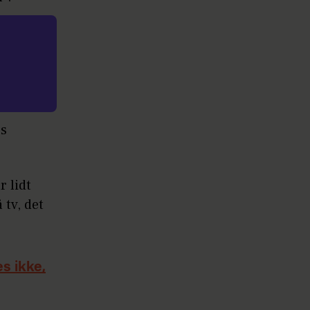
es
r lidt
 tv, det
es ikke,