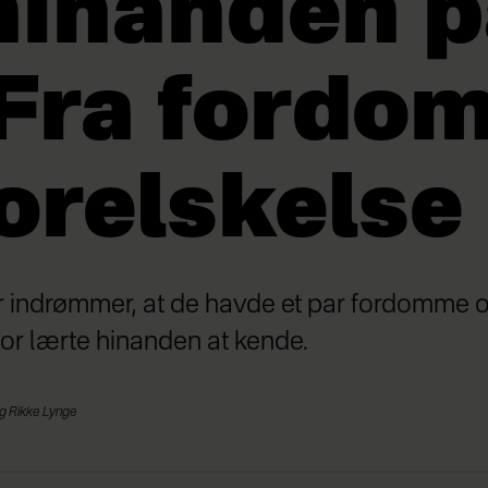
hinanden p
 Fra fordo
forelskelse
er indrømmer, at de havde et par fordomme 
vor lærte hinanden at kende.
g Rikke Lynge