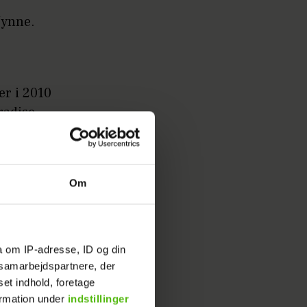
Nynne.
er i 2010
radise
Om
a om IP-adresse, ID og din
s samarbejdspartnere, der
set indhold, foretage
ormation under
indstillinger
este