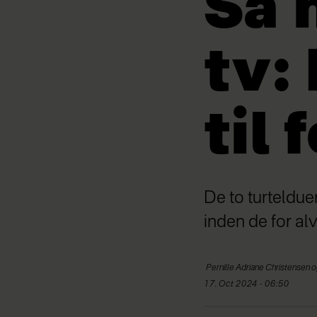
Så 
tv:
til 
De to turteldu
inden de for al
Pernille Adriane
Christensen o
17. Oct 2024 - 06:50