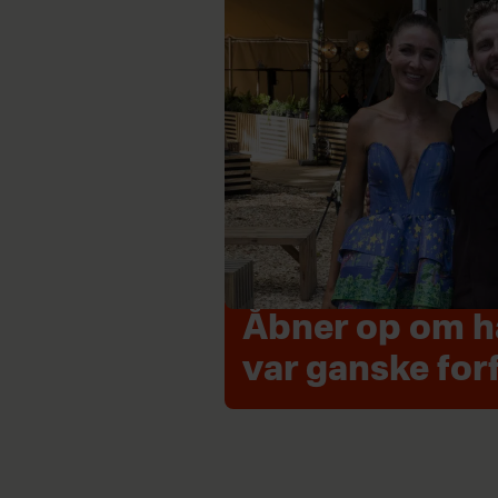
Åbner op om hå
var ganske for