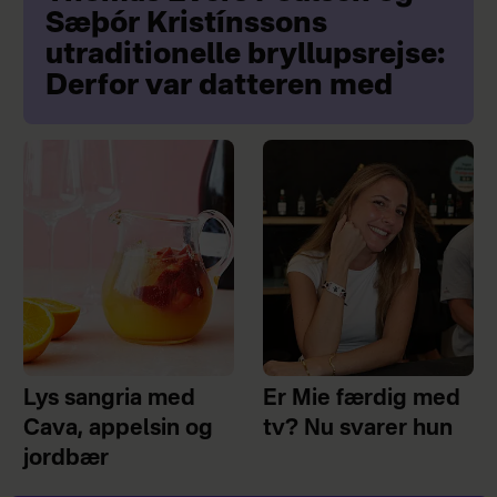
Sæþór Kristínssons
utraditionelle bryllupsrejse:
Derfor var datteren med
Lys sangria med
Er Mie færdig med
Cava, appelsin og
tv? Nu svarer hun
jordbær