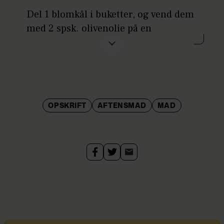
Del 1 blomkål i buketter, og vend dem
med 2 spsk. olivenolie på en
bageplade med bagepapir. Bag dem i
ovnen ved 220 grader i ca. 20 min.
Bland dem med lidt citronsaft, sorte
oliven, kapers, hakket persille,
chiliflager, salt og peber.
OPSKRIFT
AFTENSMAD
MAD