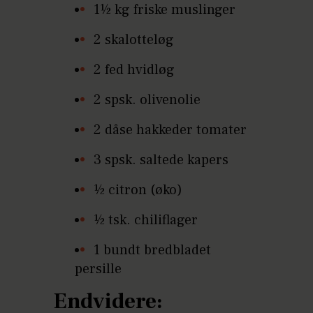
1½ kg friske muslinger
2 skalotteløg
2 fed hvidløg
2 spsk. olivenolie
2 dåse hakkeder tomater
3 spsk. saltede kapers
½ citron (øko)
½ tsk. chiliflager
1 bundt bredbladet
persille
Endvidere: