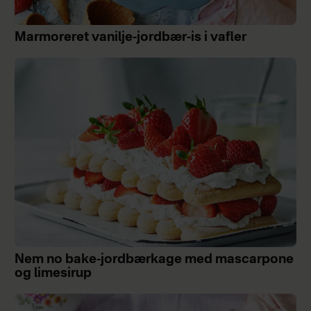
Marmoreret vanilje-jordbær-is i vafler
Nem no bake-jordbærkage med mascarpone
og limesirup