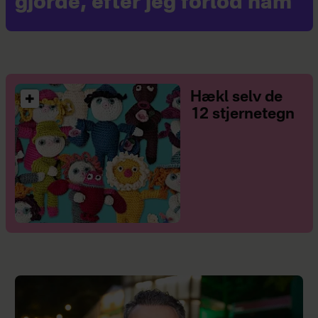
gjorde, efter jeg forlod ham
Hækl selv de
12 stjernetegn