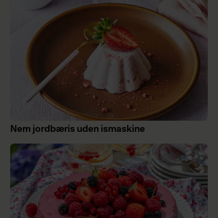
Nem jordbæris uden ismaskine