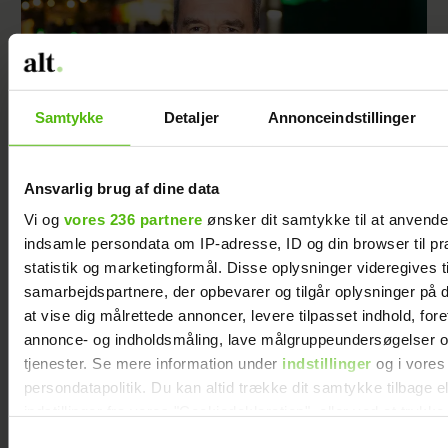
Samtykke
Detaljer
Annonceindstillinger
Ansvarlig brug af dine data
Vi og
vores 236 partnere
ønsker dit samtykke til at anvend
Jesper Buch afslører ukendt fortid: "På et
indsamle persondata om IP-adresse, ID og din browser til pr
tidspunkt var der en skillevej"
statistik og marketingformål. Disse oplysninger videregives t
samarbejdspartnere, der opbevarer og tilgår oplysninger på d
at vise dig målrettede annoncer, levere tilpasset indhold, for
annonce- og indholdsmåling, lave målgruppeundersøgelser o
tjenester. Se mere information under
indstillinger
og i vores
persondatapolitik. Du kan altid trække dit samtykke tilbage e
indstillinger fra vores "Cookiedeklaration", eller ved at trykk
trigger" ikonet.
Samtykkevalg