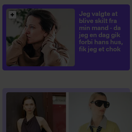
Jeg valgte at
blive skilt fra
min mand - da
jeg en dag gik
forbi hans hus,
fik jeg et chok