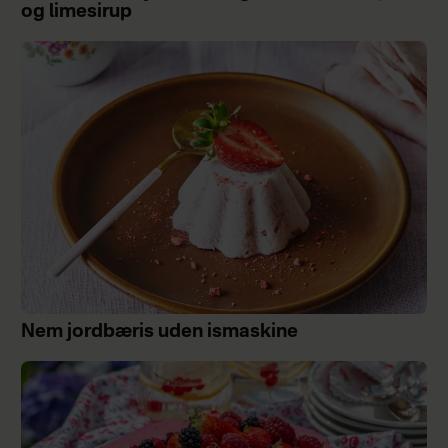
og limesirup
Nem jordbæris uden ismaskine