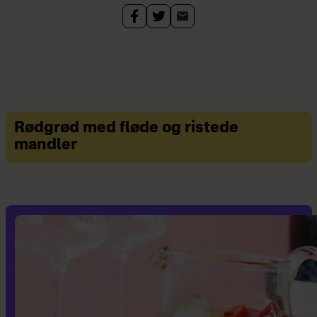
Rødgrød med fløde og ristede
mandler