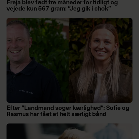
Freja blev født tre måneder for tidligt og
vejede kun 567 gram: ”Jeg gik i chok”
Efter “Landmand søger kærlighed”: Sofie og
Rasmus har fået et helt særligt bånd