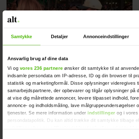
Samtykke
Detaljer
Annonceindstillinger
Ansvarlig brug af dine data
Vi og
vores 236 partnere
ønsker dit samtykke til at anvend
Tilbage i skoven: Kronprins Christian ses
indsamle persondata om IP-adresse, ID og din browser til pr
stadig med Emma
statistik og marketingformål. Disse oplysninger videregives t
samarbejdspartnere, der opbevarer og tilgår oplysninger på d
at vise dig målrettede annoncer, levere tilpasset indhold, for
annonce- og indholdsmåling, lave målgruppeundersøgelser o
tjenester. Se mere information under
indstillinger
og i vores
persondatapolitik. Du kan altid trække dit samtykke tilbage e
indstillinger fra vores "Cookiedeklaration", eller ved at trykk
trigger" ikonet.
Samtykkevalg