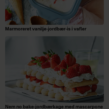
Marmoreret vanilje-jordbær-is i vafler
Nem no bake-jordbærkage med mascarpone