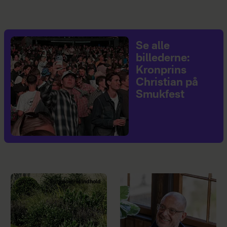
Se alle
billederne:
Kronprins
Christian på
Smukfest
Sponsoreret indhold