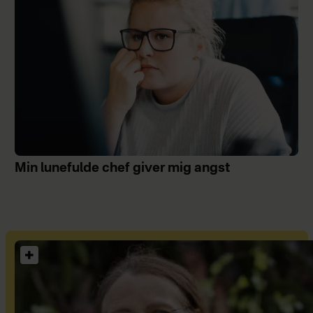
Min lunefulde chef giver mig angst