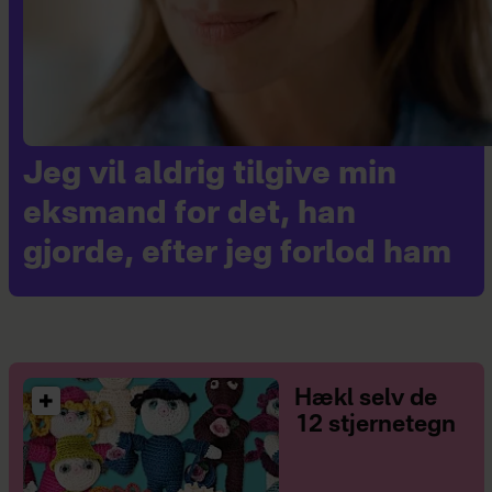
Jeg vil aldrig tilgive min
eksmand for det, han
gjorde, efter jeg forlod ham
Hækl selv de
12 stjernetegn