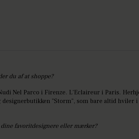
er du af at shoppe?
Nudi Nel Parco i
Firenze.
L'Eclaireur
i Paris. Her
g designerbutikken ”Storm”, som bare altid hviler i
 dine favoritdesignere eller mærker?