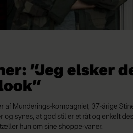
er: ”Jeg elsker d
 look”
r af Munderings-kompagniet, 37-årige Stine
 og synes, at god stil er et råt og enkelt desi
ortæller hun om sine shoppe-vaner.