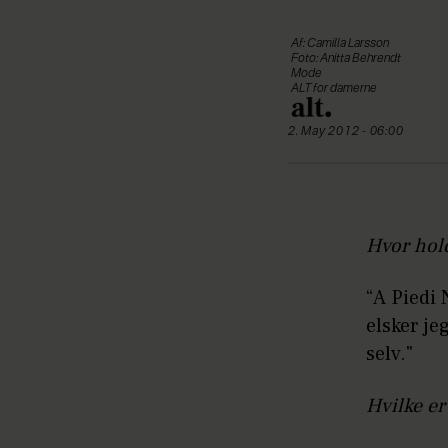
Af: Camilla Larsson
Foto: Anitta Behrendt
Mode
ALT for damerne
2. May 2012 - 06:00
Hvor hold
“A Piedi 
elsker je
selv."
Hvilke er