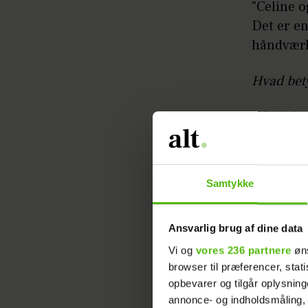
"Celine 
Det er en
håndværk
Hvad bety
"Mode bet
elsker go
synes, de
ser de fø
Samtykke
Hvem har 
Ansvarlig brug af dine data
"Skuespi
Vi og
vores 236 partnere
øns
Vogue,
E
browser til præferencer, stat
simpelt 
opbevarer og tilgår oplysning
annonce- og indholdsmåling,