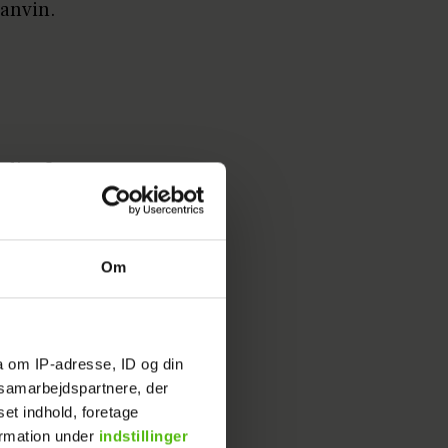
Lanvin.
glig. Jeg
mme. Jeg
t efter
jde."
Om
på fransk
a om IP-adresse, ID og din
lædt
s samarbejdspartnere, der
set indhold, foretage
ormation under
indstillinger