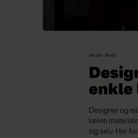
alt.dk
Mode
Design
enkle
Designer og eje
lækre materialer
sig selv. Her f