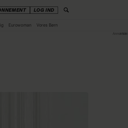
ONNEMENT
LOG IND
ig
Eurowoman
Vores Børn
Annonce