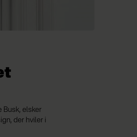
et
 Busk, elsker
gn, der hviler i