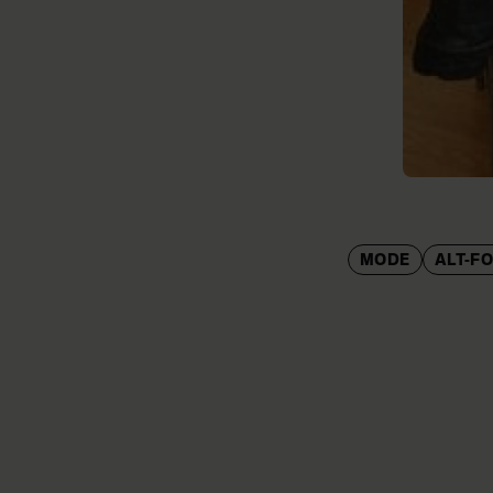
MODE
ALT-F