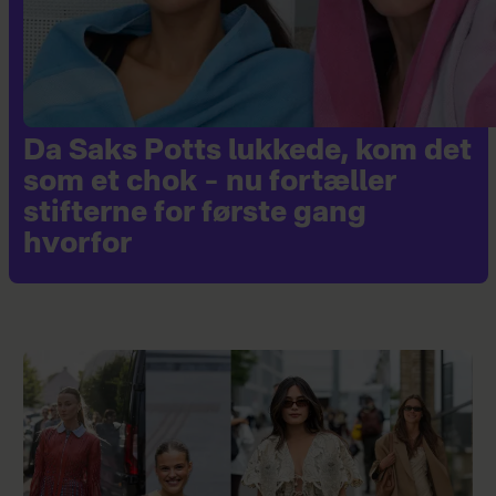
Da Saks Potts lukkede, kom det
som et chok – nu fortæller
stifterne for første gang
hvorfor