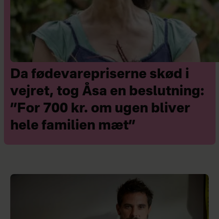
Da fødevarepriserne skød i
vejret, tog Åsa en beslutning:
”For 700 kr. om ugen bliver
hele familien mæt”