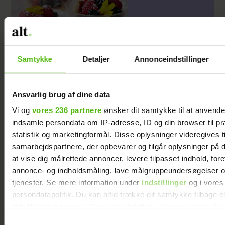
Samtykke
Detaljer
Annonceindstillinger
Trifli med sød creme og
sommerbær
Ansvarlig brug af dine data
Vi og
vores 236 partnere
ønsker dit samtykke til at anvend
indsamle persondata om IP-adresse, ID og din browser til pr
statistik og marketingformål. Disse oplysninger videregives t
samarbejdspartnere, der opbevarer og tilgår oplysninger på d
at vise dig målrettede annoncer, levere tilpasset indhold, for
annonce- og indholdsmåling, lave målgruppeundersøgelser o
tjenester. Se mere information under
indstillinger
og i vores
persondatapolitik. Du kan altid trække dit samtykke tilbage e
indstillinger fra vores "Cookiedeklaration", eller ved at trykk
trigger" ikonet.
Samtykkevalg
Janni Ree afsted
Se billederne: Cille