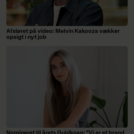
Afsløret på video: Melvin Kakooza vækker
opsigt i nyt job
Nomineret til årets Guldknap: "Vi er et brand,