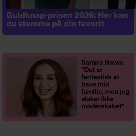
Guldknap-prisen 2026: Her kan
du stemme på din favorit
Samira Nawa:
”Det er
fantastisk at
have min
familie, men jeg
elsker ikke
moderskabet”