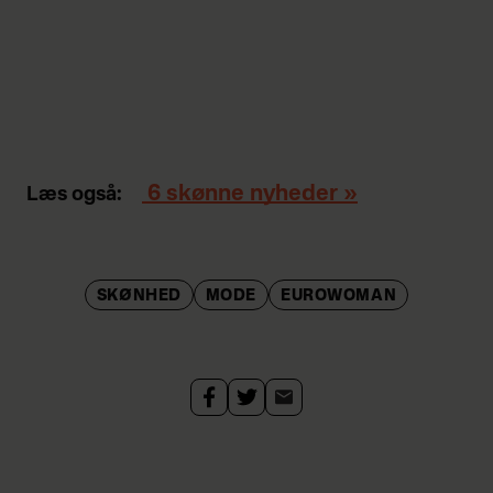
6 skønne nyheder
»
Læs også:
SKØNHED
MODE
EUROWOMAN