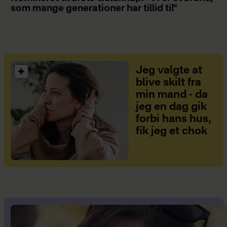
som mange generationer har tillid til"
Jeg valgte at
blive skilt fra
min mand - da
jeg en dag gik
forbi hans hus,
fik jeg et chok