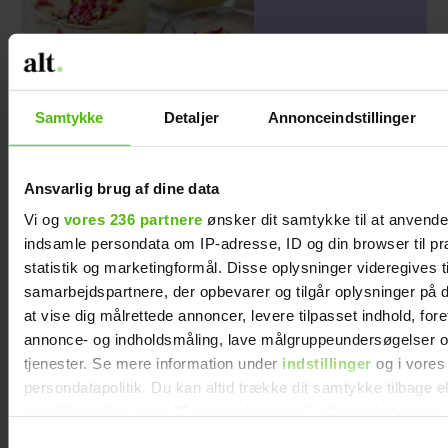
Luftig og lækker
Samtykke
Detaljer
Annonceindstillinger
lattemousse
Ansvarlig brug af dine data
Vi og
vores 236 partnere
ønsker dit samtykke til at anvend
indsamle persondata om IP-adresse, ID og din browser til pr
statistik og marketingformål. Disse oplysninger videregives t
samarbejdspartnere, der opbevarer og tilgår oplysninger på d
at vise dig målrettede annoncer, levere tilpasset indhold, for
annonce- og indholdsmåling, lave målgruppeundersøgelser o
tjenester. Se mere information under
indstillinger
og i vores
persondatapolitik. Du kan altid trække dit samtykke tilbage e
indstillinger fra vores "Cookiedeklaration", eller ved at trykk
Sarah Grünewald
Se videoen: Simon
trigger" ikonet.
Samtykkevalg