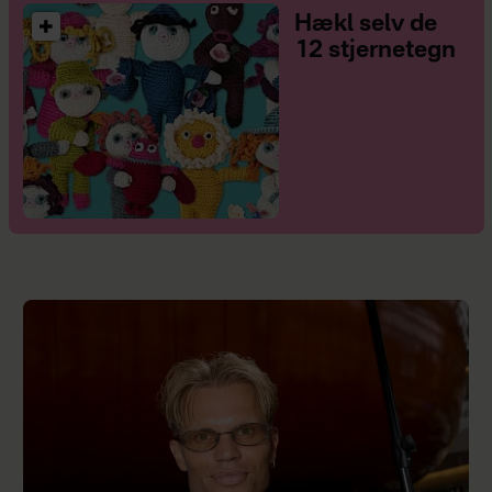
Hækl selv de
12 stjernetegn