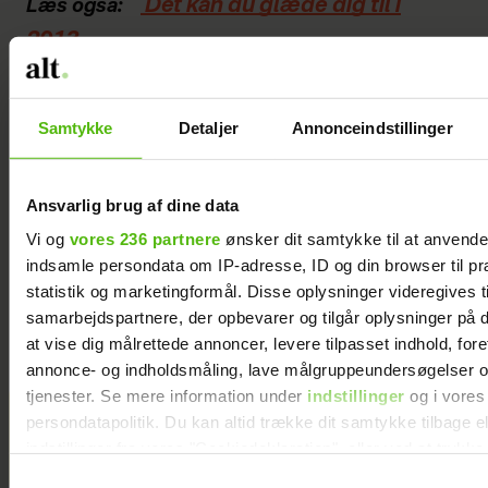
Det kan du glæde dig til i
Læs også:
2013
Samtykke
Detaljer
Annonceindstillinger
EUROWOMAN
MODE
Ansvarlig brug af dine data
Vi og
vores 236 partnere
ønsker dit samtykke til at anvend
indsamle persondata om IP-adresse, ID og din browser til pr
statistik og marketingformål. Disse oplysninger videregives t
samarbejdspartnere, der opbevarer og tilgår oplysninger på d
at vise dig målrettede annoncer, levere tilpasset indhold, for
annonce- og indholdsmåling, lave målgruppeundersøgelser o
tjenester. Se mere information under
indstillinger
og i vores
Nomineret til årets Guldknap: ”Vi
persondatapolitik. Du kan altid trække dit samtykke tilbage e
følger med tiden, men uden at lade os
indstillinger fra vores "Cookiedeklaration", eller ved at trykk
overtage af trends”
trigger" ikonet.
Samtykkevalg