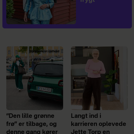
frygt
Sponsoreret indhold
”Den lille grønne
Langt ind i
frø” er tilbage, og
karrieren oplevede
denne gang kører
Jette Torp en