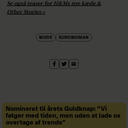
Se også teaser for H&Ms nye kæde &
Other Stories
»
MODE
EUROWOMAN
Nomineret til årets Guldknap: ”Vi
følger med tiden, men uden at lade os
overtage af trends”