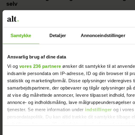
selv
Samtykke
Detaljer
Annonceindstillinger
Ansvarlig brug af dine data
Vi og
vores 236 partnere
ønsker dit samtykke til at anvend
indsamle persondata om IP-adresse, ID og din browser til pr
statistik og marketingformål. Disse oplysninger videregives t
samarbejdspartnere, der opbevarer og tilgår oplysninger på d
at vise dig målrettede annoncer, levere tilpasset indhold, for
Christina tabte 54 kilo – og holder vægten: ’I
annonce- og indholdsmåling, lave målgruppeundersøgelser o
dag ved jeg, hvorfor jeg blev så overvægtig’
tjenester. Se mere information under
indstillinger
og i vores
persondatapolitik. Du kan altid trække dit samtykke tilbage e
indstillinger fra vores "Cookiedeklaration", eller ved at trykk
trigger" ikonet.
Samtykkevalg