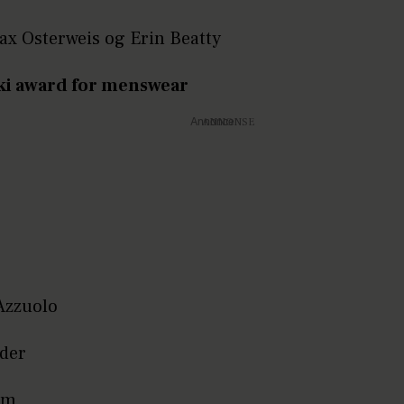
ax Osterweis og Erin Beatty
ki award for menswear
Annonce
Azzuolo
der
im