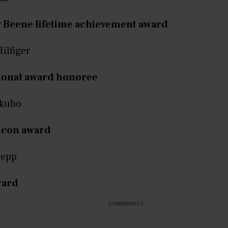
 Beene lifetime achievement award
lfiger
ional award honoree
akubo
icon award
Depp
ward
Annonce