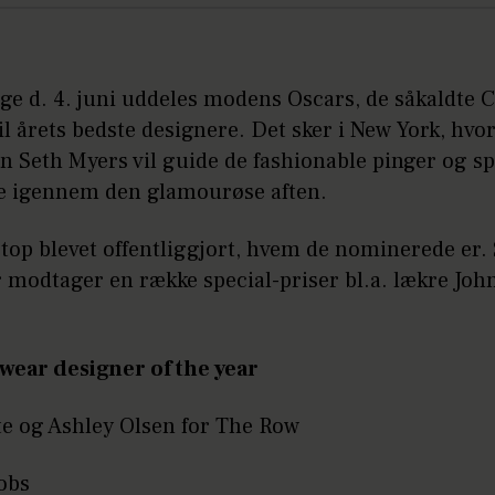
uge d. 4. juni uddeles modens Oscars, de såkaldte
il årets bedste designere. Det sker i New York, hvo
n Seth Myers vil guide de fashionable pinger og s
e igennem den glamourøse aften.
top blevet offentliggjort, hvem de nominerede er. 
 modtager en række special-priser bl.a. lækre Joh
ar designer of the year
e og Ashley Olsen for The Row
obs