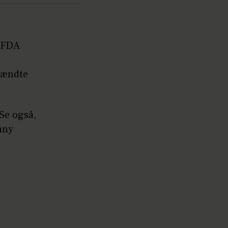
 CFDA
r
pændte
Se også,
nny