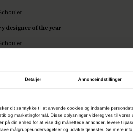
Schouler
y designer of the year
Schouler
koff
er Wang
Detaljer
Annonceindstillinger
Annonce
ker dit samtykke til at anvende cookies og indsamle persondat
istik og marketingformål. Disse oplysninger videregives til vore
er på din enhed for at vise dig målrettede annoncer, levere tilpas
 lave målgruppeundersøgelser og udvikle tjenester. Se mere inf