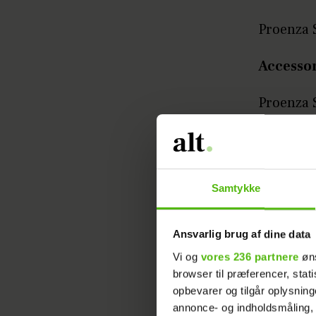
Proenza 
Accessor
Proenza 
Reed Kra
Alexand
Samtykke
Ansvarlig brug af dine data
Vi og
vores 236 partnere
øns
browser til præferencer, stat
opbevarer og tilgår oplysning
annonce- og indholdsmåling,