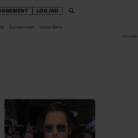
ONNEMENT
LOG IND
ig
Eurowoman
Vores Børn
Annonce