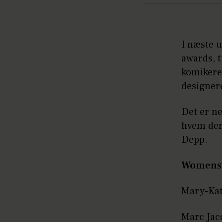
I næste 
awards, t
komikere
designer
Det er ne
hvem der
Depp.
Womenswe
Mary-Kat
Marc Jac