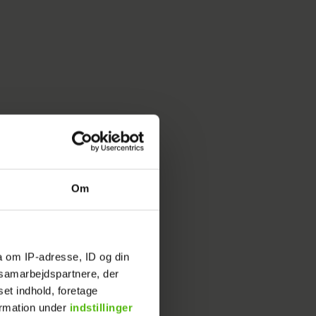
Om
a om IP-adresse, ID og din
s samarbejdspartnere, der
set indhold, foretage
ormation under
indstillinger