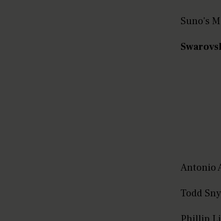
Suno's M
Swarovs
Antonio 
Todd Sny
Phillip L