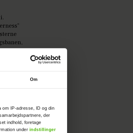
i.
erness”
isterne
ngsbanen,
 og
auer af
Om
ndekroppe
redsduer
nskrig
a om IP-adresse, ID og din
 en
s samarbejdspartnere, der
set indhold, foretage
ormation under
indstillinger