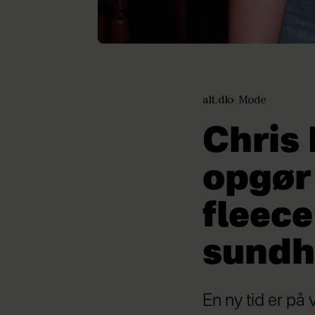
alt.dk
Mode
Chris 
opgør
fleece
sundh
En ny tid er på