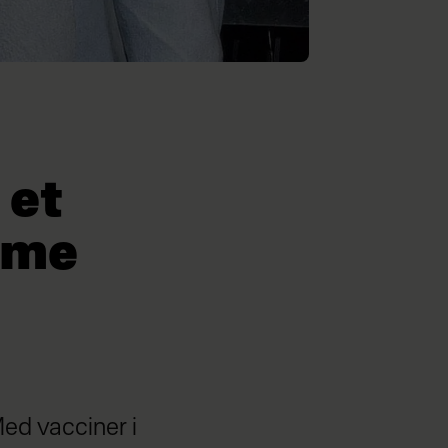
 et
mme
Med vacciner i