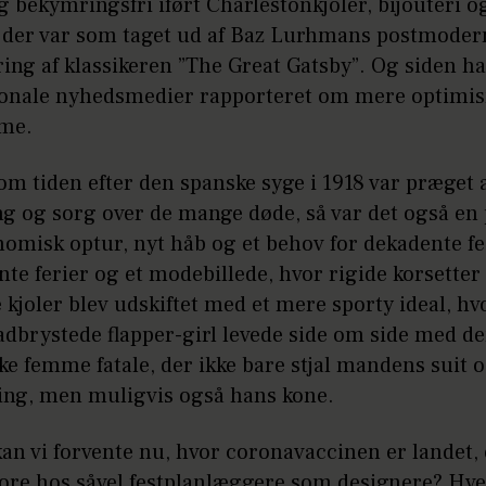
 bekymringsfri iført Charlestonkjoler, bijouteri o
 der var som taget ud af Baz Lurhmans postmoder
ring af klassikeren ”The Great Gatsby”. Og siden h
ionale nyhedsmedier rapporteret om mere optimi
me.
om tiden efter den spanske syge i 1918 var præget 
g og sorg over de mange døde, så var det også en
omisk optur, nyt håb og et behov for dekadente fe
te ferier og et modebillede, hvor rigide korsetter
 kjoler blev udskiftet med et mere sporty ideal, hv
ladbrystede flapper-girl levede side om side med d
e femme fatale, der ikke bare stjal mandens suit 
ning, men muligvis også hans kone.
an vi forvente nu, hvor coronavaccinen er landet, 
pore hos såvel festplanlæggere som designere? Hv