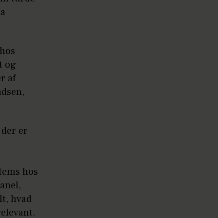
da
 hos
t og
r af
adsen,
 der er
s
items hos
anel,
lt, hvad
relevant.