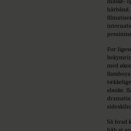
maske- og
hårbånd,
filmatise
internat
pessimis
For liges
bekymrin
med økon
flamboyan
tækkelige
slanke, f
dramatisk
sideskil
Så hvad k
håb at s