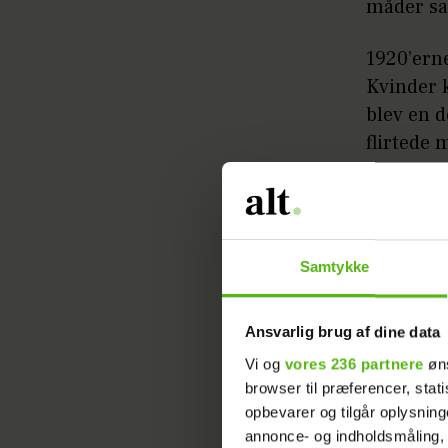
måder sa
1920’ern
Kvinder 
blev en d
flirtede 
samtidig 
subjektiv
Surrealis
Samtykke
drømmela
og ansig
– der nok
Ansvarlig brug af dine data
var måske
Vi og
vores 236 partnere
øns
selvmedic
browser til præferencer, stat
opbevarer og tilgår oplysning
løssluppe
annonce- og indholdsmåling,