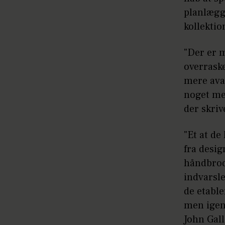
planlægge
kollektio
"Der er m
overrask
mere avan
noget me
der skriv
"Et at de
fra desig
håndbrod
indvarsle
de etabl
men igen 
John Gall