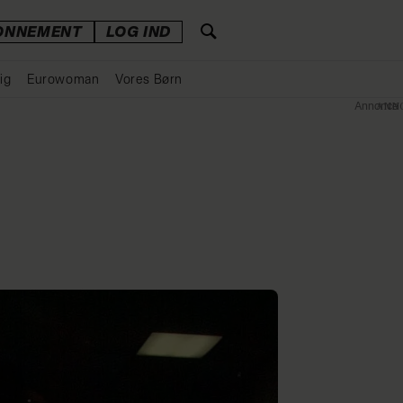
ONNEMENT
LOG IND
ig
Eurowoman
Vores Børn
Annonce