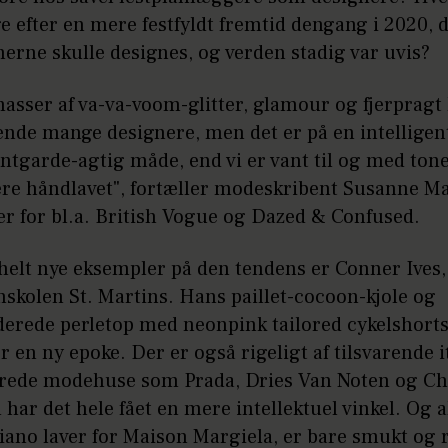
 efter en mere festfyldt fremtid dengang i 2020, 
nerne skulle designes, og verden stadig var uvis?
asser af va-va-voom-glitter, glamour og fjerpragt
ende mange designere, men det er på en intelligen
tgarde-agtig måde, end vi er vant til og med tone
re håndlavet", fortæller modeskribent Susanne M
er for bl.a. British Vogue og Dazed & Confused.
 helt nye eksempler på den tendens er Conner Ives,
nskolen St. Martins. Hans paillet-cocoon-kjole og
erede perletop med neonpink tailored cykelshort
r en ny epoke. Der er også rigeligt af tilsvarende 
erede modehuse som Prada, Dries Van Noten og Ch
har det hele fået en mere intellektuel vinkel. Og a
iano laver for Maison Margiela, er bare smukt og 