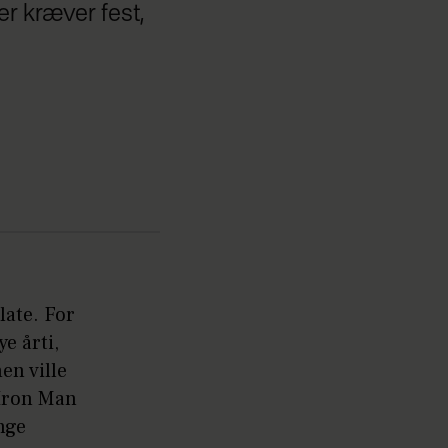
er kræver fest,
late. For
e årti,
en ville
 Iron Man
nge