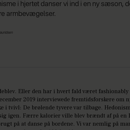
isme i hjertet danser vi ind i en ny sæson, d
re armbevægelser.
Lauridsen
eblev. Eller den har i hvert fald været fashionably 
december 2019 interviewede fremtidsforskere om ny
ke i tvivl: De brølende tyvere var tilbage. Hedonism
sig igen. Færre kalorier ville blev brændt af på en
 brugt på at danse på bordene. Vi var nemlig på ma