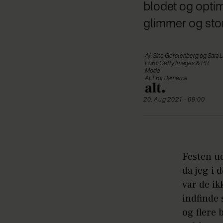
blodet og optim
glimmer og sto
Af: Sine Gerstenberg og Sara 
Foto: Getty Images & PR
Mode
ALT for damerne
20. Aug 2021 - 09:00
Festen ud
da jeg i 
var de ik
indfinde 
og flere