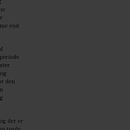
g
ne
ar
sme end
af
 periode
ster,
 og
or den
en
og
og der er
em turde