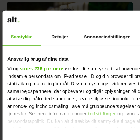
Samtykke
Detaljer
Annonceindstillinger
Ansvarlig brug af dine data
Vi og
vores 236 partnere
ønsker dit samtykke til at anvend
indsamle persondata om IP-adresse, ID og din browser til pr
statistik og marketingformål. Disse oplysninger videregives t
samarbejdspartnere, der opbevarer og tilgår oplysninger på d
Jesper Buch afslører ukendt fortid: "På et
at vise dig målrettede annoncer, levere tilpasset indhold, for
tidspunkt var der en skillevej"
annonce- og indholdsmåling, lave målgruppeundersøgelser o
tjenester. Se mere information under
indstillinger
og i vores
persondatapolitik. Du kan altid trække dit samtykke tilbage e
indstillinger fra vores "Cookiedeklaration", eller ved at trykk
trigger" ikonet.
Samtykkevalg