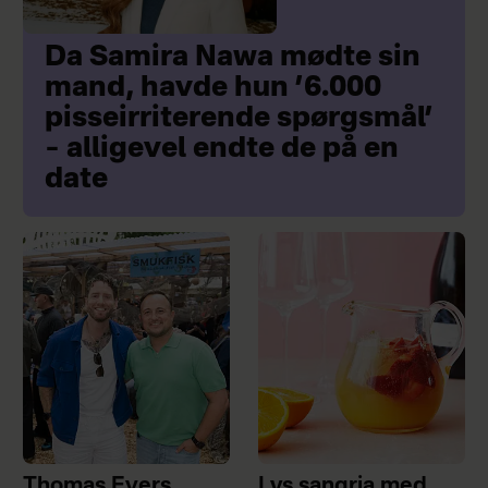
Da Samira Nawa mødte sin
mand, havde hun ’6.000
pisseirriterende spørgsmål’
– alligevel endte de på en
date
Thomas Evers
Lys sangria med