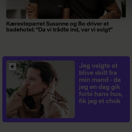
Kæresteparret Susanne og Bo driver et
badehotel: ”Da vi trådte ind, var vi solgt”
Jeg valgte at
blive skilt fra
min mand - da
jeg en dag gik
forbi hans hus,
fik jeg et chok