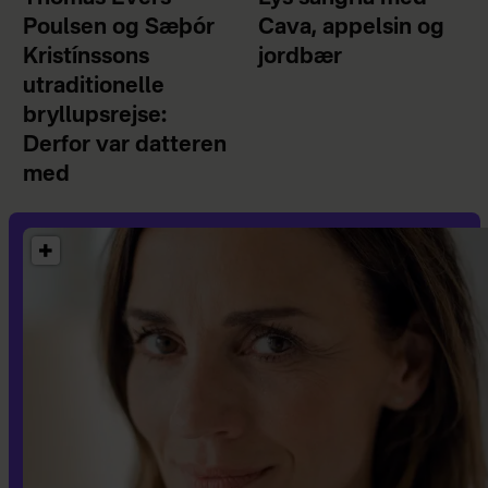
Poulsen og Sæþór
Cava, appelsin og
Kristínssons
jordbær
utraditionelle
bryllupsrejse:
Derfor var datteren
med