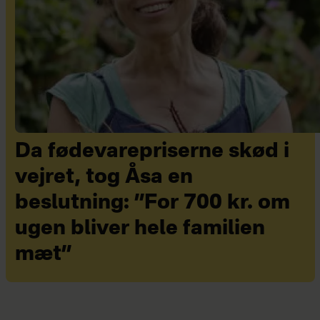
Da fødevarepriserne skød i
vejret, tog Åsa en
beslutning: ”For 700 kr. om
ugen bliver hele familien
mæt”