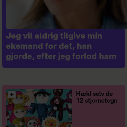
Jeg vil aldrig tilgive min
eksmand for det, han
gjorde, efter jeg forlod ham
Hækl selv de
12 stjernetegn