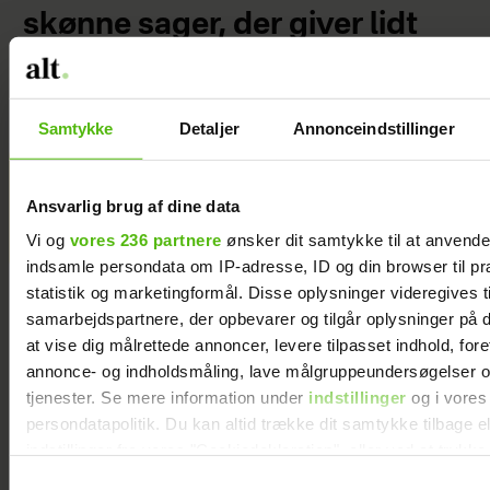
skønne sager, der giver lidt
ekstra luksus til ferien –
uanset destination
Samtykke
Detaljer
Annonceindstillinger
Kendt dansk influencer er død:
Ansvarlig brug af dine data
Blev kun 27 år
Vi og
vores 236 partnere
ønsker dit samtykke til at anvend
indsamle persondata om IP-adresse, ID og din browser til pr
statistik og marketingformål. Disse oplysninger videregives t
samarbejdspartnere, der opbevarer og tilgår oplysninger på d
at vise dig målrettede annoncer, levere tilpasset indhold, for
annonce- og indholdsmåling, lave målgruppeundersøgelser o
tjenester. Se mere information under
indstillinger
og i vores
persondatapolitik. Du kan altid trække dit samtykke tilbage e
indstillinger fra vores "Cookiedeklaration", eller ved at trykk
trigger" ikonet.
Samtykkevalg