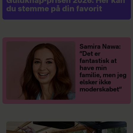
Guldknap-prisen 2026: Her kan
du stemme på din favorit
Samira Nawa:
”Det er
fantastisk at
have min
familie, men jeg
elsker ikke
moderskabet”