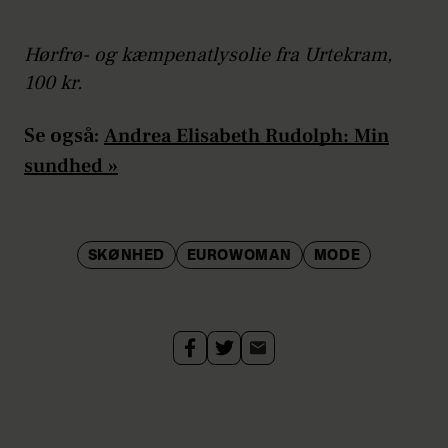
Hørfrø- og kæmpenatlysolie fra Urtekram,
100 kr.
Se også:
Andrea Elisabeth Rudolph: Min
sundhed »
SKØNHED
EUROWOMAN
MODE