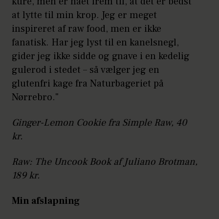
kure, men er nået frem til, at det er bedst
at lytte til min krop. Jeg er meget
inspireret af raw food, men er ikke
fanatisk. Har jeg lyst til en kanelsnegl,
gider jeg ikke sidde og gnave i en kedelig
gulerod i stedet – så vælger jeg en
glutenfri kage fra Naturbageriet på
Nørrebro."
Ginger-Lemon Cookie fra Simple Raw, 40
kr.
Raw: The Uncook Book af Juliano Brotman,
189 kr.
Min afslapning