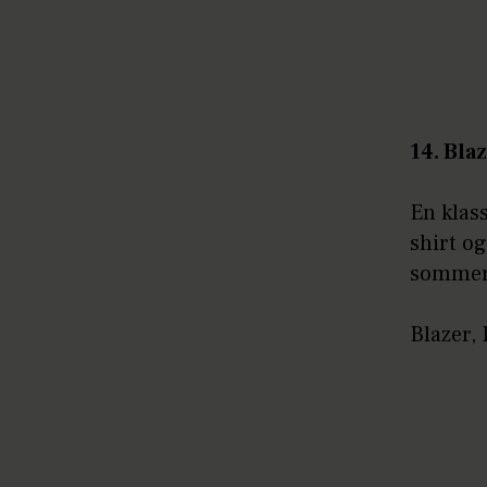
14. Bla
En klas
shirt og
sommer
Blazer,