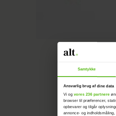
alt.dk
Mode
Samtykke
Sådan
ultim
Ansvarlig brug af dine data
Vi og
vores 236 partnere
øns
browser til præferencer, stat
opbevarer og tilgår oplysning
Af: Anne Dorthe Larsen & Katr
Mode
annonce- og indholdsmåling,
ALT for damerne