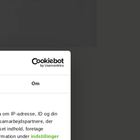
Om
robe
a om IP-adresse, ID og din
s samarbejdspartnere, der
set indhold, foretage
ormation under
indstillinger