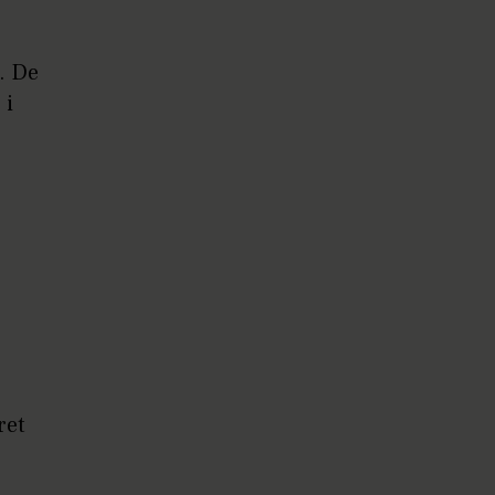
. De
 i
ret