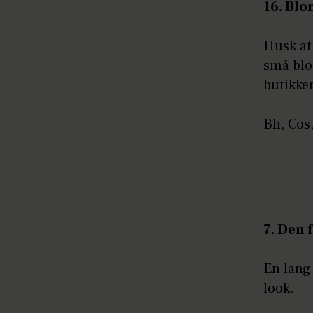
16. Bl
Husk at
små blon
butikke
Bh, Cos,
7. Den 
En lang 
look.