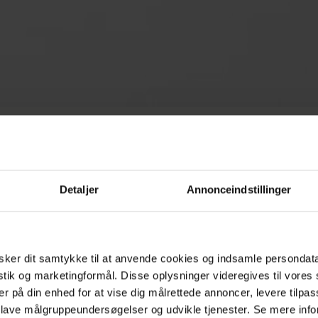
Detaljer
Annonceindstillinger
 skaber du den
ative forårsgarde
ker dit samtykke til at anvende cookies og indsamle persondat
istik og marketingformål. Disse oplysninger videregives til vore
er på din enhed for at vise dig målrettede annoncer, levere tilpas
ine Rabjerg
 lave målgruppeundersøgelser og udvikle tjenester. Se mere inf