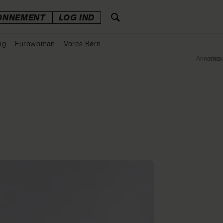
ONNEMENT
LOG IND
ig
Eurowoman
Vores Børn
Annonce