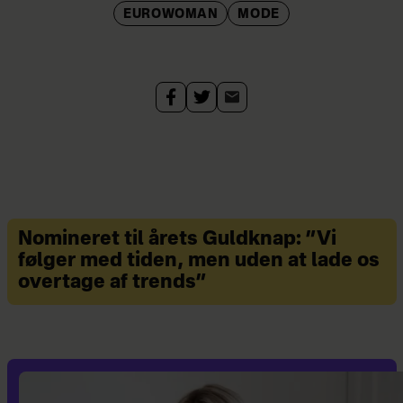
EUROWOMAN
MODE
Nomineret til årets Guldknap: ”Vi
følger med tiden, men uden at lade os
overtage af trends”