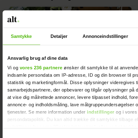
Samtykke
Detaljer
Annonceindstillinger
Ansvarlig brug af dine data
Vi og
vores 236 partnere
ønsker dit samtykke til at anvend
indsamle persondata om IP-adresse, ID og din browser til pr
statistik og marketingformål. Disse oplysninger videregives t
samarbejdspartnere, der opbevarer og tilgår oplysninger på d
Peter Qvortrup Geisling røber
at vise dig målrettede annoncer, levere tilpasset indhold, for
fremtidsplaner: Håber at få det igennem
annonce- og indholdsmåling, lave målgruppeundersøgelser o
tjenester. Se mere information under
indstillinger
og i vores
persondatapolitik. Du kan altid trække dit samtykke tilbage e
indstillinger fra vores "Cookiedeklaration", eller ved at trykk
trigger" ikonet.
Samtykkevalg