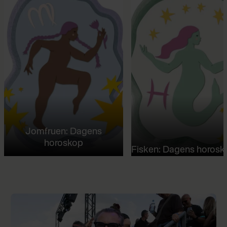
Jomfruen: Dagens
horoskop
Fisken: Dagens horosk