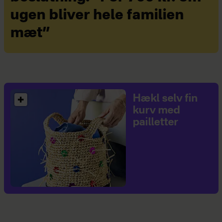
ugen bliver hele familien
mæt”
Hækl selv fin
kurv med
pailletter