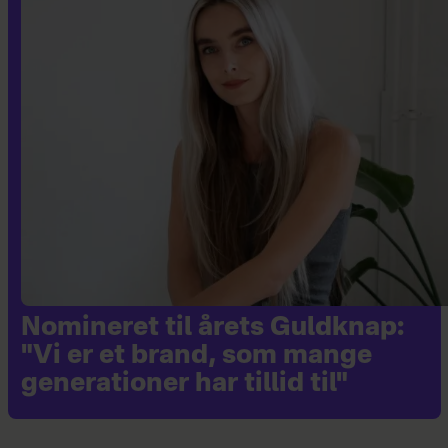
Nomineret til årets Guldknap:
"Vi er et brand, som mange
generationer har tillid til"