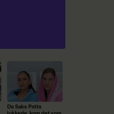
Da Saks Potts
lukkede, kom det som