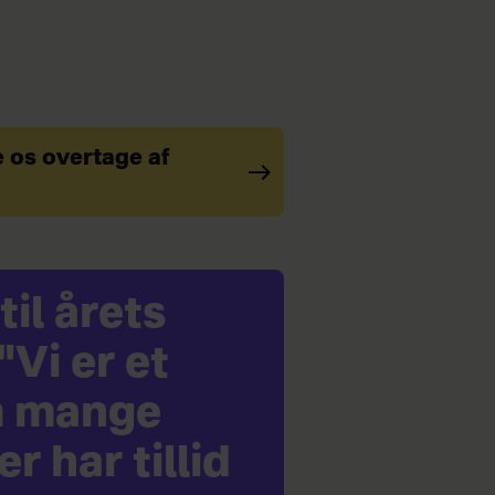
e os overtage af
il årets
Vi er et
m mange
r har tillid