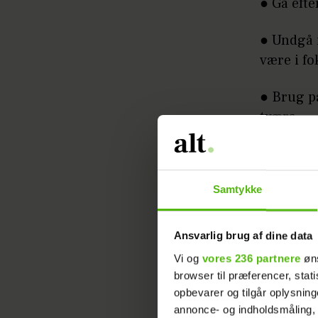
● Gå efte
● Undgå i
være i fo
● Brug p
tværs
Læs om
Top fra T
Samtykke
Shorts fr
Ansvarlig brug af dine data
Vi og
vores 236 partnere
øns
Bælte fra
browser til præferencer, stat
opbevarer og tilgår oplysning
Gamacher fra 
annonce- og indholdsmåling,