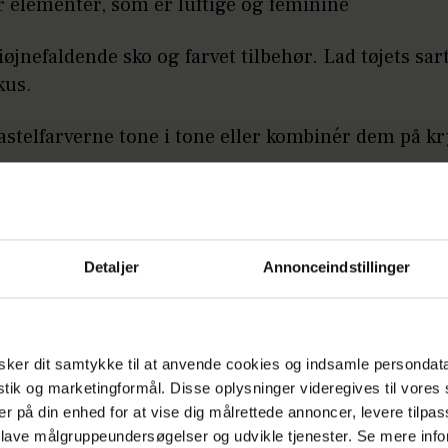
r elementer, som er luftige og feminine
øjnefaldende sko og farvet tilbehør. Lad tøjets sar
kus.
astelfarverne tone i tone eller kombinér dem på k
endnu en af sommerens tendenser
her
.
ibi hos Stylebop, 1.550 kr.
Detaljer
Annonceindstillinger
a Reiss, 815 kr.
ker dit samtykke til at anvende cookies og indsamle persondat
 Asos, 60 kr.
istik og marketingformål. Disse oplysninger videregives til vore
er på din enhed for at vise dig målrettede annoncer, levere tilpas
Stella Nova, 799 kr.
 lave målgruppeundersøgelser og udvikle tjenester. Se mere inf