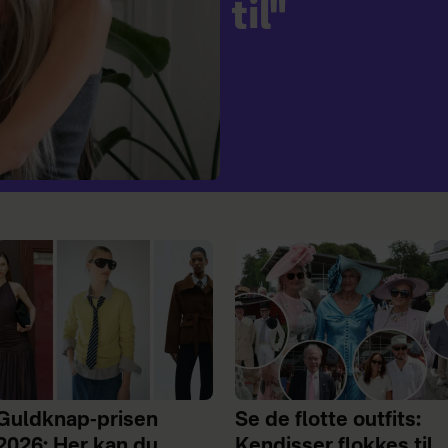
til"
Guldknap-prisen
Se de flotte outfits:
2026: Her kan du
Kendisser flokkes til