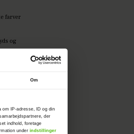
te farver
ryds og
Om
a om IP-adresse, ID og din
s samarbejdspartnere, der
set indhold, foretage
ormation under
indstillinger