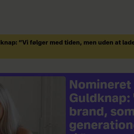
dknap: ”Vi følger med tiden, men uden at lad
Nomineret t
Guldknap: "
brand, so
generatione