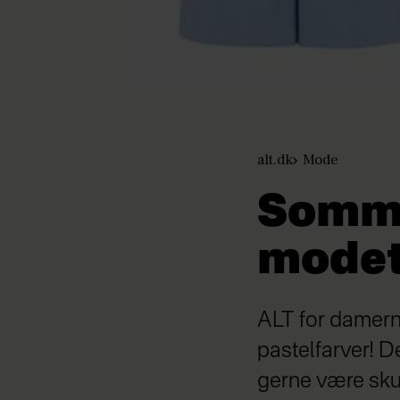
alt.dk
Mode
Somme
modet
ALT for damern
pastelfarver! D
gerne være sku