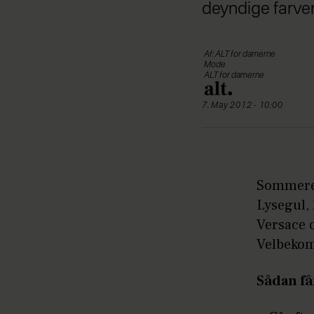
deyndige farver
Af: ALT for damerne
Mode
ALT for damerne
7. May 2012 - 10:00
Sommeren
Lysegul, 
Versace 
Velbeko
Sådan få