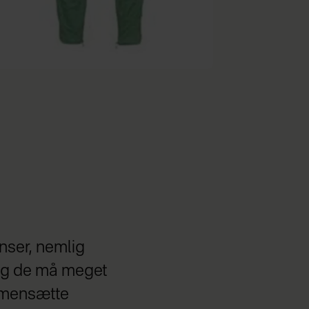
nser, nemlig
 og de må meget
mmensætte