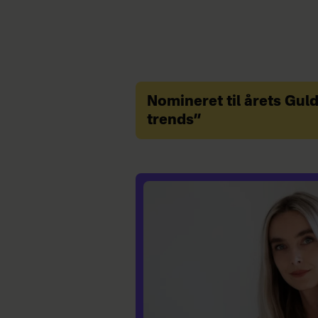
Nomineret til årets Gul
trends”