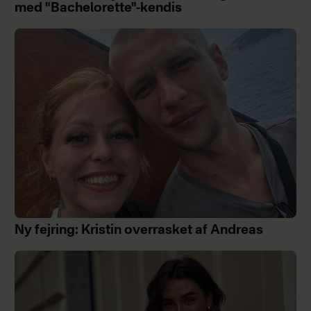
med "Bachelorette"-kendis
Ny fejring: Kristin overrasket af Andreas