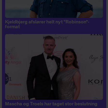
Kjeldbjerg afslører helt nyt "Robinson"-
format
Mascha og Troels har taget stor beslutning