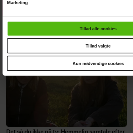
Marketing
Island"-single
Du kan til enhver tid trække dit samtykke tilbage via linket i 
læse mere om vores brug af cookies, samarbejdspartnere og
personoplysninger i forbindelse hermed i både
Tillad alle cookies
vores
privatlivspolitik
og
cookiepolitik
.
LÆS OGSÅ:
Tillad valgte
Kun nødvendige cookies
Det så du ikke på tv: Hemmelig samtale efter