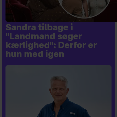
Sandra tilbage i
"Landmand søger
kærlighed": Derfor er
hun med igen