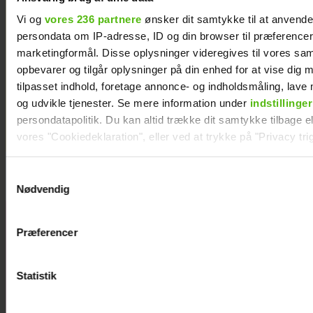
Vi og
vores 236 partnere
ønsker dit samtykke til at anvend
persondata om IP-adresse, ID og din browser til præferencer, 
marketingformål. Disse oplysninger videregives til vores sa
opbevarer og tilgår oplysninger på din enhed for at vise dig 
tilpasset indhold, foretage annonce- og indholdsmåling, lav
og udvikle tjenester. Se mere information under
indstillinger
Sille Nimholm afvist af
persondatapolitik. Du kan altid trække dit samtykke tilbage ell
højesteret: "Jeg er videre"
vores "Cookiedeklaration", eller ved at trykke på "Privacy trig
Dine valg anvendes på hele websitet.
Samtykkevalg
Nødvendig
Vi ønsker dit samtykke til at indsamle og bruge data for at k
Er Liv Madsen
relevant journalistisk indhold til dig.
Præferencer
og Nicolaj Rosé
Vi anvender egne cookies og cookies fra tredjeparter til at a
fortid? Ankom
vores hjemmeside. Vi indsamler data om IP, ID og din browser 
på rød løber
generere statistik og huske dine præferencer samt til brug fo
Statistik
med
optimere vores reklametiltag på sociale medier og til at vise d
"Temptation
med sociale medier.