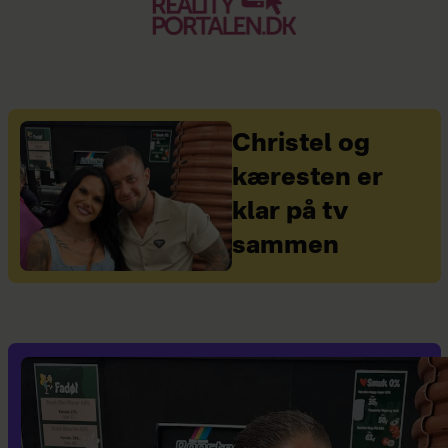
Christel og
kæresten er
klar på tv
sammen