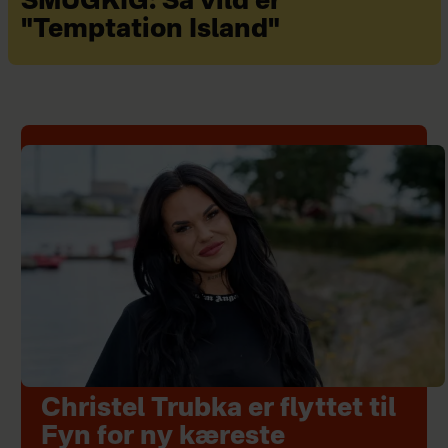
SMUGKIG: Så vild er
"Temptation Island"
Christel Trubka er flyttet til
Fyn for ny kæreste