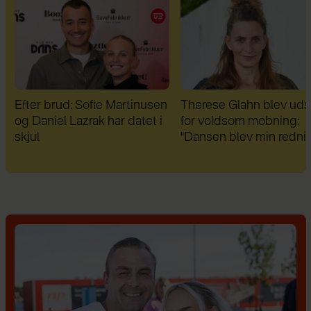
n
Therese Glahn blev udsat
Da Lars Rasmussen fik 
for voldsom mobning:
diagnoser, var han fuld a
"Dansen blev min redning"
fordomme: "I dag er de 
bedste venner"