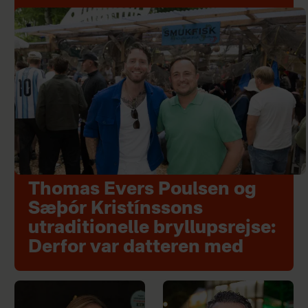
Thomas Evers Poulsen og
Sæþór Kristínssons
utraditionelle bryllupsrejse:
Derfor var datteren med