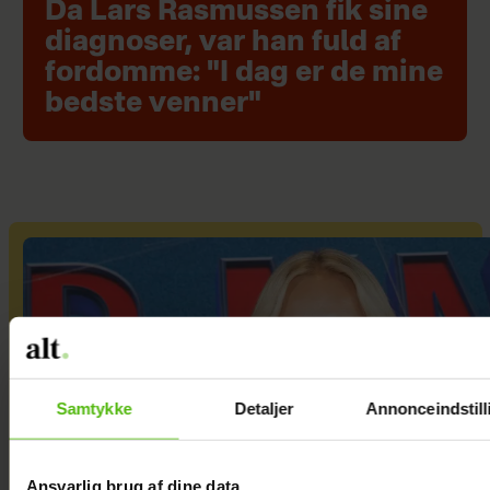
Da Lars Rasmussen fik sine
diagnoser, var han fuld af
fordomme: "I dag er de mine
bedste venner"
Samtykke
Detaljer
Annonceindstill
Ansvarlig brug af dine data