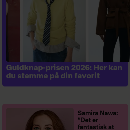
Guldknap-prisen 2026: Her kan
du stemme på din favorit
Samira Nawa:
”Det er
fantastisk at