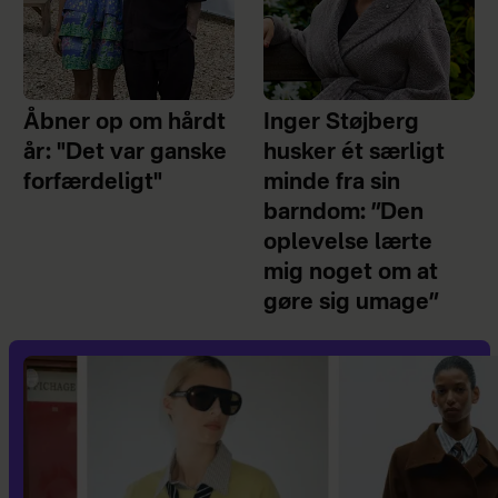
Åbner op om hårdt
Inger Støjberg
år: "Det var ganske
husker ét særligt
forfærdeligt"
minde fra sin
barndom: ”Den
oplevelse lærte
mig noget om at
gøre sig umage”