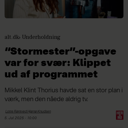
alt.dk
Underholdning
“Stormester”-opgave
var for svær: Klippet
ud af programmet
Mikkel Klint Thorius havde sat en stor plan i
værk, men den nåede aldrig tv.
Lotte Røntved Hjarnø
Knudsen
5. Jul 2025 - 10:00