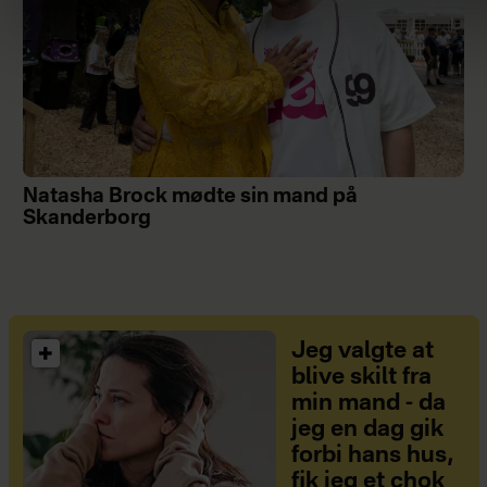
Natasha Brock mødte sin mand på
Skanderborg
Jeg valgte at
blive skilt fra
min mand - da
jeg en dag gik
forbi hans hus,
fik jeg et chok