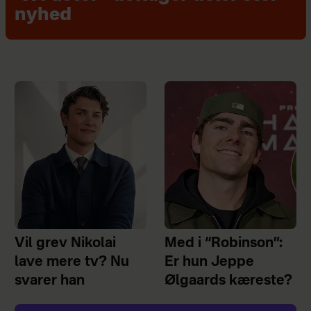
nyhed
Vil grev Nikolai
Med i “Robinson”:
lave mere tv? Nu
Er hun Jeppe
svarer han
Ølgaards kæreste?