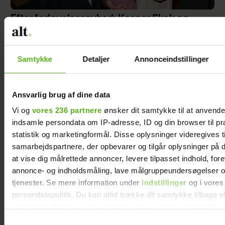
Efter forlovelsesnyhed: Kasper Skak og
Helena Witt deler stor babylykke
Samtykke
Detaljer
Annonceindstillinger
Ansvarlig brug af dine data
Vi og
vores 236 partnere
ønsker dit samtykke til at anvend
indsamle persondata om IP-adresse, ID og din browser til pr
statistik og marketingformål. Disse oplysninger videregives t
samarbejdspartnere, der opbevarer og tilgår oplysninger på d
at vise dig målrettede annoncer, levere tilpasset indhold, for
annonce- og indholdsmåling, lave målgruppeundersøgelser o
tjenester. Se mere information under
indstillinger
og i vores
TV 2-profilen Stefan Jepsen ramt af
persondatapolitik. Du kan altid trække dit samtykke tilbage e
nyresvigt
indstillinger fra vores "Cookiedeklaration", eller ved at trykk
trigger" ikonet.
Samtykkevalg