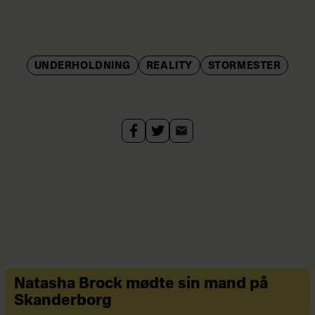
UNDERHOLDNING
REALITY
STORMESTER
Natasha Brock mødte sin mand på
Skanderborg