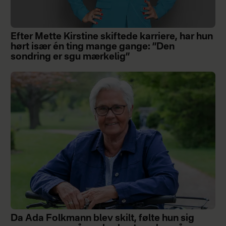
Efter Mette Kirstine skiftede karriere, har hun
hørt især én ting mange gange: ”Den
sondring er sgu mærkelig”
Da Ada Folkmann blev skilt, følte hun sig