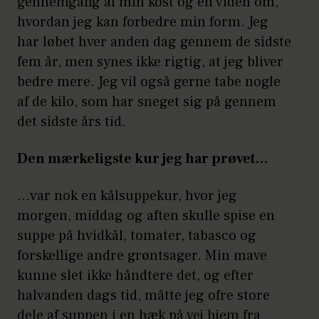
gennemgang af min kost og en viden om,
hvordan jeg kan forbedre min form. Jeg
har løbet hver anden dag gennem de sidste
fem år, men synes ikke rigtig, at jeg bliver
bedre mere. Jeg vil også gerne tabe nogle
af de kilo, som har sneget sig på gennem
det sidste års tid.
Den mærkeligste kur jeg har prøvet…
…var nok en kålsuppekur, hvor jeg
morgen, middag og aften skulle spise en
suppe på hvidkål, tomater, tabasco og
forskellige andre grøntsager. Min mave
kunne slet ikke håndtere det, og efter
halvanden dags tid, måtte jeg ofre store
dele af suppen i en hæk på vej hjem fra