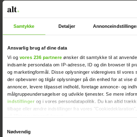
www.nyord.info
Samtykke
Detaljer
Annonceindstillinge
. Spiste et meget, meget lille stykke
gulerodskage da jeg kom hjem, for min
datter havde bagt for at overraske mig.
Ansvarlig brug af dine data
Sødt – og hvem nænner så helt at lade
Vi og
vores 236 partnere
ønsker dit samtykke til at anvend
være…?
indsamle persondata om IP-adresse, ID og din browser til præ
og marketingformål. Disse oplysninger videregives til vores
der opbevarer og tilgår oplysninger på din enhed for at vise d
annoncer, levere tilpasset indhold, foretage annonce- og ind
målgruppeundersøgelser og udvikle tjenester. Se mere infor
indstillinger
og i vores persondatapolitik. Du kan altid træk
tilbage eller ændre indstillinger fra vores "Cookiedeklaration",
på "Privacy trigger" ikonet.
Samtykkevalg
Dine valg anvendes på hele websitet.
Nødvendig