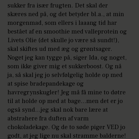
sukker fra især frugten. Det skal der
skæres ned på, og det betyder bl.a., at min
morgenmad, som ellers i laaang tid har
bestået af en smoothie med valleprotein og
Livets Olie (det skulle jo være så sundt!),
skal skiftes ud med æg og grøntsager.
Noget jeg kan tygge på, siger Ida, og noget,
som ikke giver mig et sukkerboost. Og nå
ja, så skal jeg jo selvfølgelig holde op med
at spise bradepandekage og
havregrynskugler! Jeg må få mine to døtre
til at holde op med at bage…men det er jo
også synd…jeg skal nok bare lære at
abstrahere fra duften af varm
chokoladekage. Og de to søde piger VED jo
godt, at jeg lige nu skal stramme balderne!