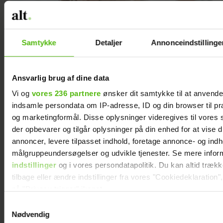
Samtykke
Detaljer
Annonceindstillinge
Nogle mænd bliver aldrig gode fædre - og
min søn er en af dem
Ansvarlig brug af dine data
Vi og
vores 236 partnere
ønsker dit samtykke til at anvend
indsamle persondata om IP-adresse, ID og din browser til præ
og marketingformål. Disse oplysninger videregives til vores
der opbevarer og tilgår oplysninger på din enhed for at vise d
annoncer, levere tilpasset indhold, foretage annonce- og ind
målgruppeundersøgelser og udvikle tjenester. Se mere infor
indstillinger
og i vores persondatapolitik. Du kan altid træk
tilbage eller ændre indstillinger fra vores "Cookiedeklaration",
på "Privacy trigger" ikonet.
Samtykkevalg
Dine valg anvendes på hele websitet.
Nødvendig