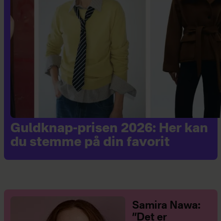
Guldknap-prisen 2026: Her kan
du stemme på din favorit
Samira Nawa:
”Det er