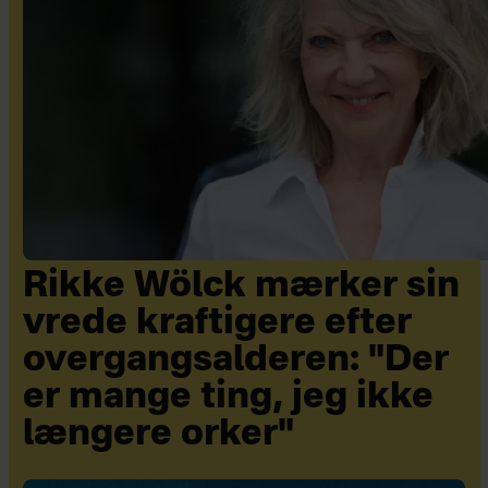
Rikke Wölck mærker sin
vrede kraftigere efter
overgangsalderen: "Der
er mange ting, jeg ikke
længere orker"