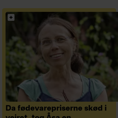
Da fødevarepriserne skød i
vejret, tog Åsa en