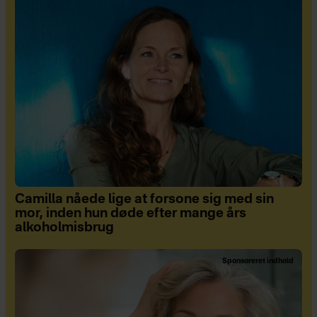
Camilla nåede lige at forsone sig med sin
mor, inden hun døde efter mange års
alkoholmisbrug
Sponsoreret indhold