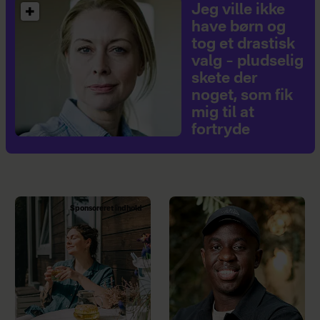
Jeg ville ikke
have børn og
tog et drastisk
valg – pludselig
skete der
noget, som fik
mig til at
fortryde
Sponsoreret indhold