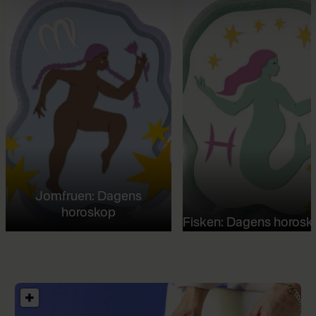
Jomfruen: Dagens
horoskop
Fisken: Dagens horosk