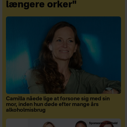
længere orker"
Camilla nåede lige at forsone sig med sin
mor, inden hun døde efter mange års
alkoholmisbrug
Sponsoreret indhold