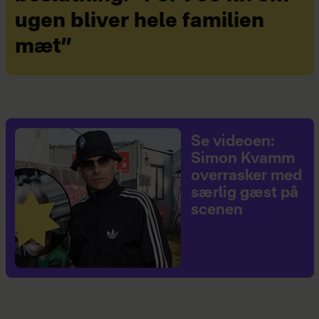
ugen bliver hele familien
mæt”
Se videoen:
Simon Kvamm
overrasker med
særlig gæst på
scenen