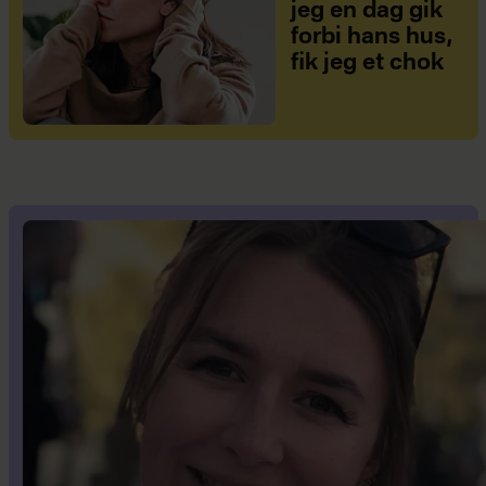
jeg en dag gik
forbi hans hus,
fik jeg et chok