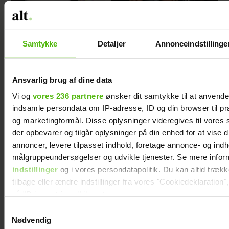
Mie og Anders nyder hinanden på Smukfest:
Forløseligt og skønt
Samtykke
Detaljer
Annonceindstillinge
Ansvarlig brug af dine data
Vi og
vores 236 partnere
ønsker dit samtykke til at anvend
indsamle persondata om IP-adresse, ID og din browser til præ
og marketingformål. Disse oplysninger videregives til vores
der opbevarer og tilgår oplysninger på din enhed for at vise d
annoncer, levere tilpasset indhold, foretage annonce- og ind
målgruppeundersøgelser og udvikle tjenester. Se mere infor
indstillinger
og i vores persondatapolitik. Du kan altid træk
tilbage eller ændre indstillinger fra vores "Cookiedeklaration",
på "Privacy trigger" ikonet.
Romantik på Smukfest: Sådan scorede
Christel kæresten
Samtykkevalg
Dine valg anvendes på hele websitet.
Nødvendig