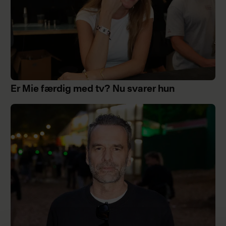
Er Mie færdig med tv? Nu svarer hun