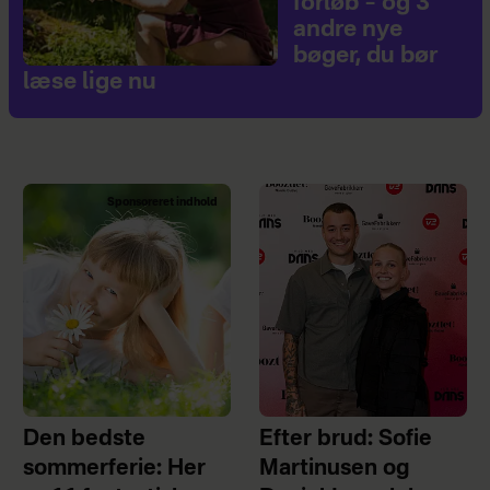
forløb – og 3
andre nye
bøger, du bør
læse lige nu
Sponsoreret indhold
Den bedste
Efter brud: Sofie
sommerferie: Her
Martinusen og