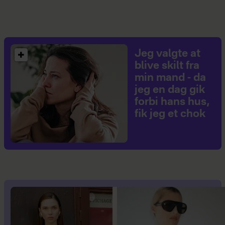
Jeg valgte at
blive skilt fra
min mand - da
jeg en dag gik
forbi hans hus,
fik jeg et chok