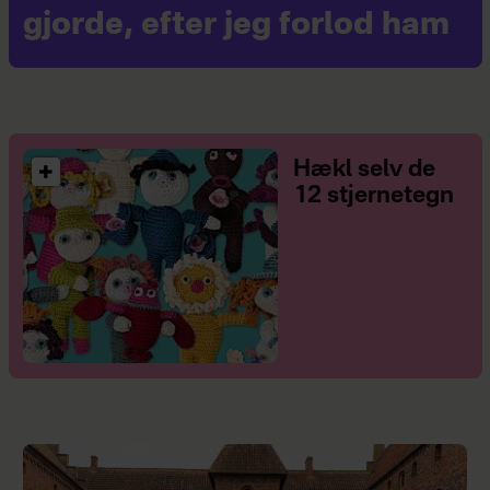
gjorde, efter jeg forlod ham
Hækl selv de
12 stjernetegn