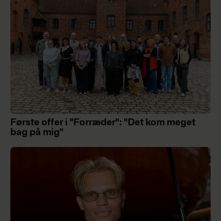
Første offer i "Forræder": "Det kom meget
bag på mig"