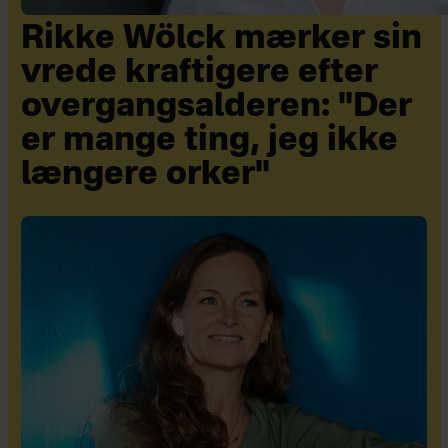
Rikke Wölck mærker sin
vrede kraftigere efter
overgangsalderen: "Der
er mange ting, jeg ikke
længere orker"