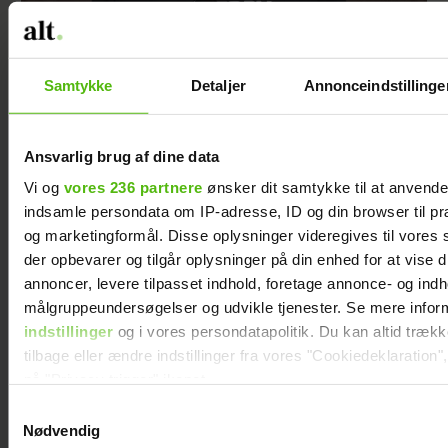
Jesper Buch afslører ukendt fortid: "På et
tidspunkt var der en skillevej"
Samtykke
Detaljer
Annonceindstillinge
Ansvarlig brug af dine data
Vi og
vores 236 partnere
ønsker dit samtykke til at anvend
indsamle persondata om IP-adresse, ID og din browser til præ
og marketingformål. Disse oplysninger videregives til vores
der opbevarer og tilgår oplysninger på din enhed for at vise d
annoncer, levere tilpasset indhold, foretage annonce- og ind
målgruppeundersøgelser og udvikle tjenester. Se mere infor
indstillinger
og i vores persondatapolitik. Du kan altid træk
tilbage eller ændre indstillinger fra vores "Cookiedeklaration",
på "Privacy trigger" ikonet.
Steen Langeberg på kærestedate: Gør det
første gang med konen
Samtykkevalg
Dine valg anvendes på hele websitet.
Nødvendig