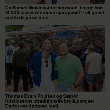
Da Samira Nawa mødte sin mand, havde hun
’6.000 pisseirriterende spørgsmål’ – alligevel
endte de på en date
Thomas Evers Poulsen og Sæþór
Kristínssons utraditionelle bryllupsrejse:
Derfor var datteren med