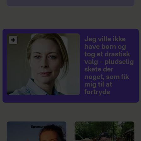
Jeg ville ikke
have børn og
tog et drastisk
valg – pludselig
skete der
noget, som fik
mig til at
fortryde
Sponsoreret indhold