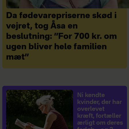
Da fødevarepriserne skød i
vejret, tog Åsa en
beslutning: ”For 700 kr. om
ugen bliver hele familien
mæt”
Ni kendte
kvinder, der har
overlevet
kræft, fortæller
ærligt om deres