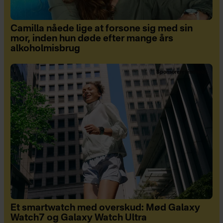
Camilla nåede lige at forsone sig med sin
mor, inden hun døde efter mange års
alkoholmisbrug
Sponsoreret indhold
Et smartwatch med overskud: Mød Galaxy
Watch7 og Galaxy Watch Ultra