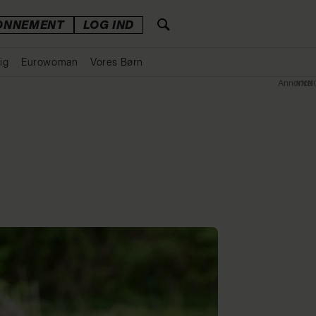
ONNEMENT
LOG IND
ig
Eurowoman
Vores Børn
Annonce