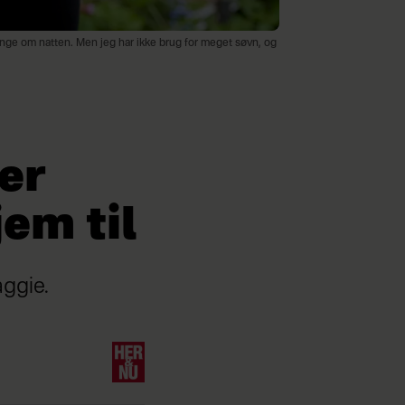
gange om natten. Men jeg har ikke brug for meget søvn, og
er
em til
aggie.