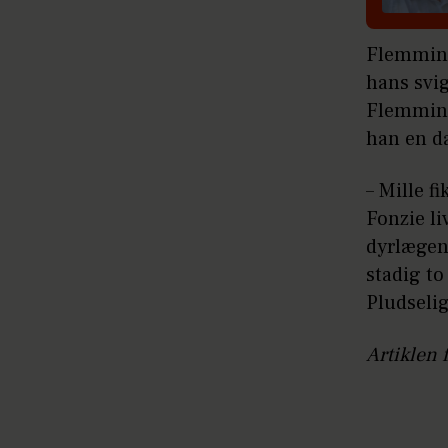
Flemming 
hans svi
Flemming,
han en d
– Mille f
Fonzie li
dyrlægen 
stadig to
Pludselig
Artiklen 