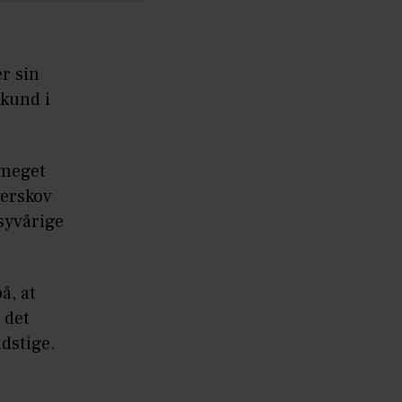
er sin
ekund i
 meget
verskov
syvårige
å, at
 det
ndstige.