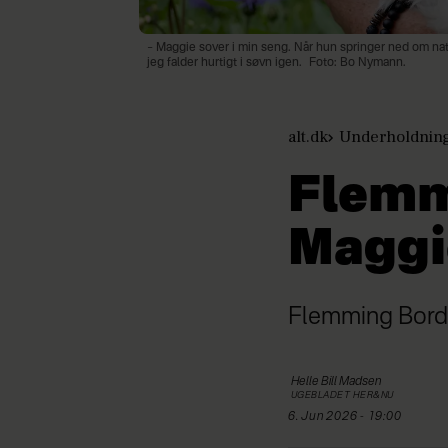
– Maggie sover i min seng. Når hun springer ned om natt
jeg falder hurtigt i søvn igen.
Foto: Bo Nymann.
alt.dk
Underholdnin
Flemm
Maggi
Flemming Bordr
Helle Bill
Madsen
UGEBLADET HER&NU
6. Jun 2026 - 19:00