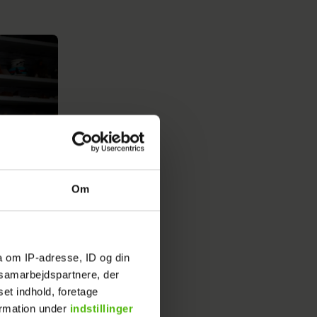
Om
a om IP-adresse, ID og din
s samarbejdspartnere, der
set indhold, foretage
ormation under
indstillinger