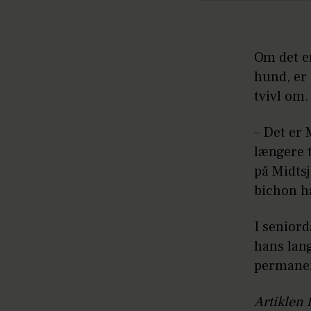
Om det er
hund, er
tvivl om.
– Det er 
længere 
på Midtsj
bichon h
I senior
hans lang
permanen
Artiklen 