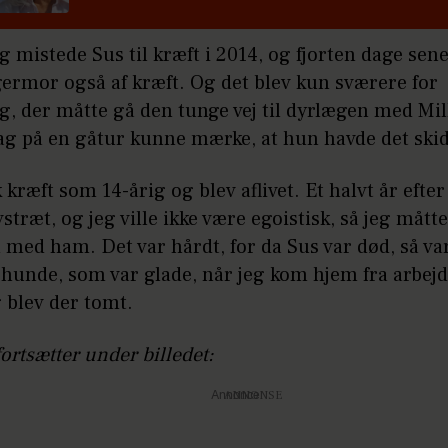
mistede Sus til kræft i 2014, og fjorten dage sen
germor også af kræft. Og det blev kun sværere for
 der måtte gå den tunge vej til dyrlægen med Mill
ag på en gåtur kunne mærke, at hun havde det skid
ik kræft som 14-årig og blev aflivet. Et halvt år efter
vstræt, og jeg ville ikke være egoistisk, så jeg måtte 
med ham. Det var hårdt, for da Sus var død, så var
 hunde, som var glade, når jeg kom hjem fra arbejd
 blev der tomt.
fortsætter under billedet:
Annonce