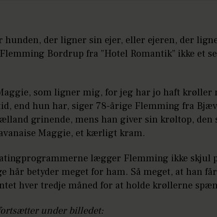
 hunden, der ligner sin ejer, eller ejeren, der lign
 Flemming Bordrup fra ”Hotel Romantik” ikke et s
Maggie, som ligner mig, for jeg har jo haft krøller
tid, end hun har, siger 78-årige Flemming fra Bjæ
ælland grinende, mens han giver sin krøltop, den 
avanaise Maggie, et kærligt kram.
datingprogrammerne lægger Flemming ikke skjul p
e hår betyder meget for ham. Så meget, at han får
tet hver tredje måned for at holde krøllerne spæ
fortsætter under billedet: