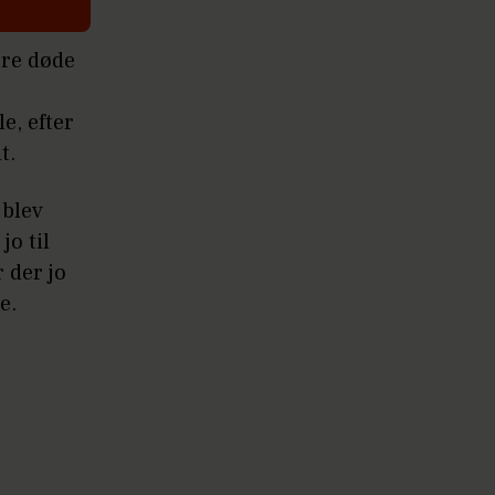
ere døde
e, efter
t.
 blev
jo til
 der jo
e.