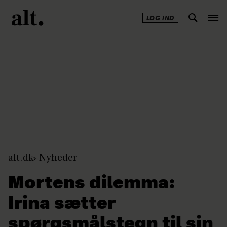
LOG IND
Annonce
alt.dk
Nyheder
Mortens dilemma:
Irina sætter
spørgsmålstegn til sin