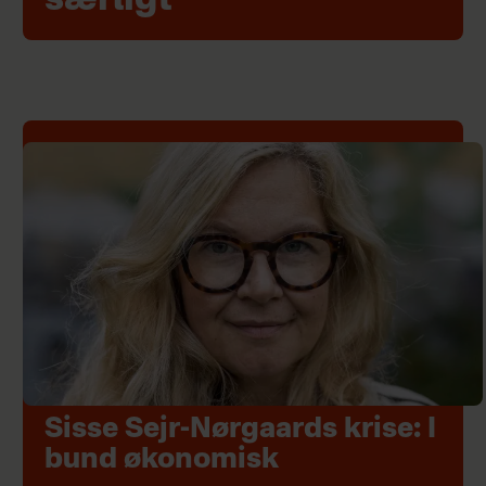
særligt"
Sisse Sejr-Nørgaards krise: I
bund økonomisk