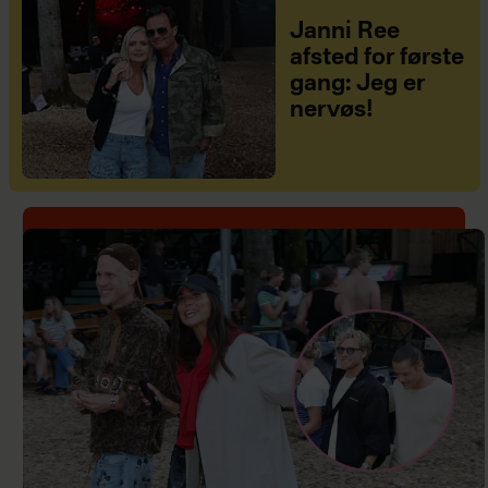
Janni Ree
afsted for første
gang: Jeg er
nervøs!