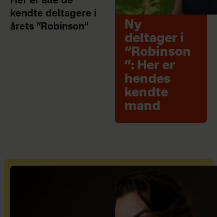
Her er alle de
kendte deltagere i
Ny
årets “Robinson”
deltager i
“Robinson
”: Her er
hendes
kendte
mand