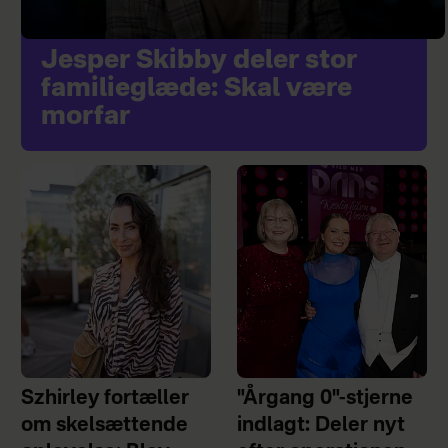
Jesper Skibby deler stor
familieglæde: Skal være
morfar
Szhirley fortæller
"Årgang 0"-stjerne
om skelsættende
indlagt: Deler nyt