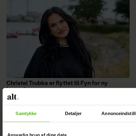
Christel Trubka er flyttet til Fyn for ny
kæreste
Samtykke
Detaljer
Annonceindstill
Ansvarlig brug af dine data