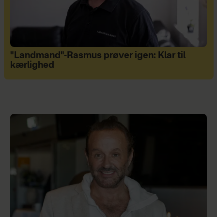
"Landmand"-Rasmus prøver igen: Klar til
kærlighed