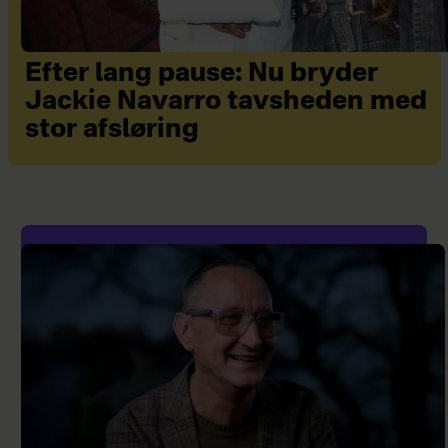
Efter lang pause: Nu bryder
Jackie Navarro tavsheden med
stor afsløring