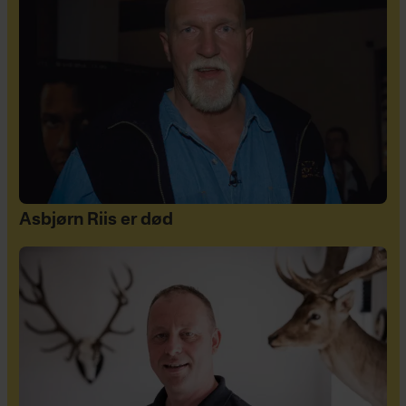
Asbjørn Riis er død