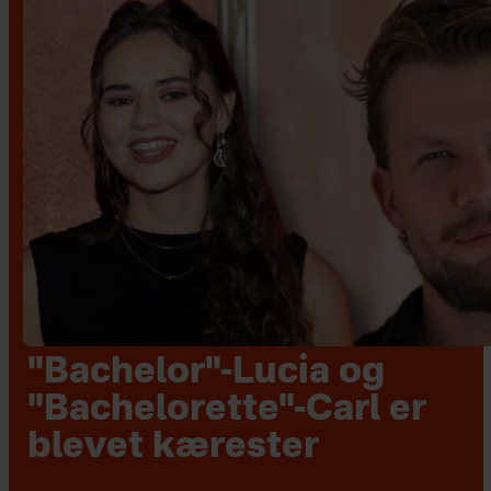
"Bachelor"-Lucia og
"Bachelorette"-Carl er
blevet kærester