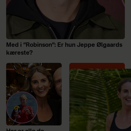
Med i “Robinson”: Er hun Jeppe Ølgaards
kæreste?