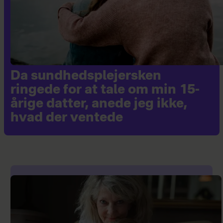
Da sundhedsplejersken
ringede for at tale om min 15-
årige datter, anede jeg ikke,
hvad der ventede