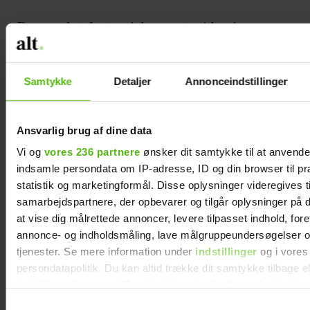
Der er sket fantastisk meget, siden jeres
dejlige, lille baby for første gang lå i jeres
arme, med bøjede arme og ben og
Samtykke
Detaljer
Annonceindstillinger
hænderne knyttet. Udviklingen er gået
stærkt, og nogle gange kan det som
forældre være svært at følge med.
Ansvarlig brug af dine data
Vi og
vores 236 partnere
ønsker dit samtykke til at anvend
De næste år vil der også ske meget:
indsamle persondata om IP-adresse, ID og din browser til pr
Sproget udvikler sig, barnet begynder at
statistik og marketingformål. Disse oplysninger videregives t
løbe, kommer i selvstændighedsalderen
samarbejdspartnere, der opbevarer og tilgår oplysninger på d
(”vil selv”), det vil i stigende grad vende sig
at vise dig målrettede annoncer, levere tilpasset indhold, for
annonce- og indholdsmåling, lave målgruppeundersøgelser o
mod verden og andre børn. Og midt i alt
tjenester. Se mere information under
indstillinger
og i vores
dette nye og spændende vil jeres barn have
persondatapolitik. Du kan altid trække dit samtykke tilbage e
brug for jeres fulde støtte, omsorg og
indstillinger fra vores "Cookiedeklaration", eller ved at trykk
kærlighed til at tro på sig selv og derved
trigger" ikonet.
Samtykkevalg