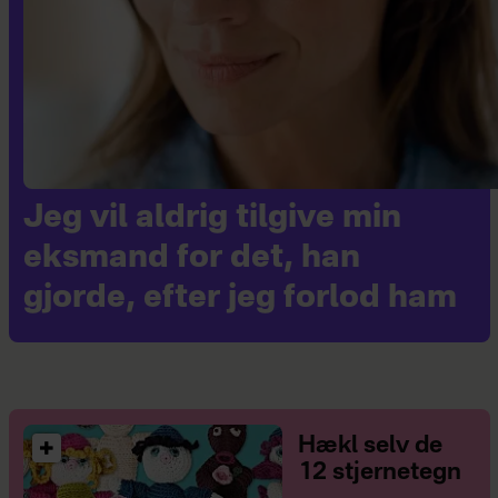
Jeg vil aldrig tilgive min
eksmand for det, han
gjorde, efter jeg forlod ham
Hækl selv de
12 stjernetegn