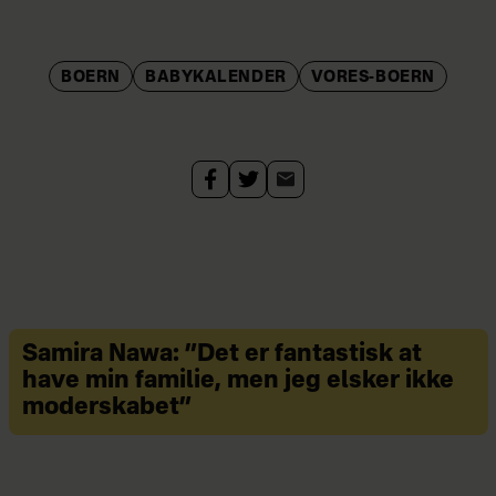
BOERN
BABYKALENDER
VORES-BOERN
Samira Nawa: ”Det er fantastisk at
have min familie, men jeg elsker ikke
moderskabet”