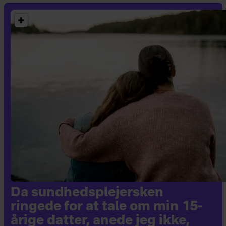
Da sundhedsplejersken
ringede for at tale om min 15-
årige datter, anede jeg ikke,