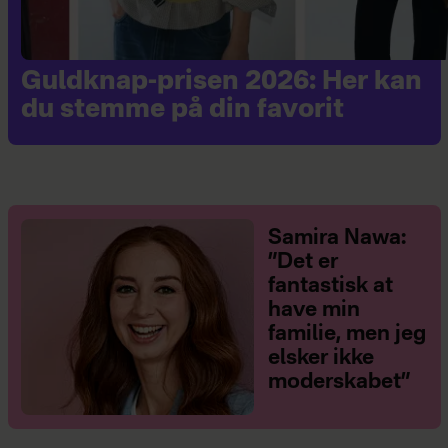
Guldknap-prisen 2026: Her kan
du stemme på din favorit
Samira Nawa:
”Det er
fantastisk at
have min
familie, men jeg
elsker ikke
moderskabet”