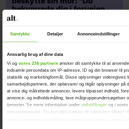
beskytte sin mor: "Du
bekymrede dig i forvejen
meget"
Samtykke
Detaljer
Annonceindstillinger
Sponsoreret indhold
Ansvarlig brug af dine data
Vi og
vores 236 partnere
ønsker dit samtykke til at anvend
indsamle persondata om IP-adresse, ID og din browser til pr
statistik og marketingformål. Disse oplysninger videregives t
samarbejdspartnere, der opbevarer og tilgår oplysninger på d
at vise dig målrettede annoncer, levere tilpasset indhold, for
annonce- og indholdsmåling, lave målgruppeundersøgelser o
Monsterjagt,
Husker du? Her er
tjenester. Se mere information under
indstillinger
og i vores
cykelræs &
21 fantastiske
persondatapolitik. Du kan altid trække dit samtykke tilbage e
fossilvandring: 6
danske børnefilm
indstillinger fra vores "Cookiedeklaration", eller ved at trykk
geniale tips til
trigger" ikonet.
Samtykkevalg