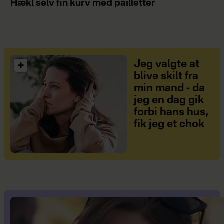
Hækl selv fin kurv med pailletter
Jeg valgte at
blive skilt fra
min mand - da
jeg en dag gik
forbi hans hus,
fik jeg et chok