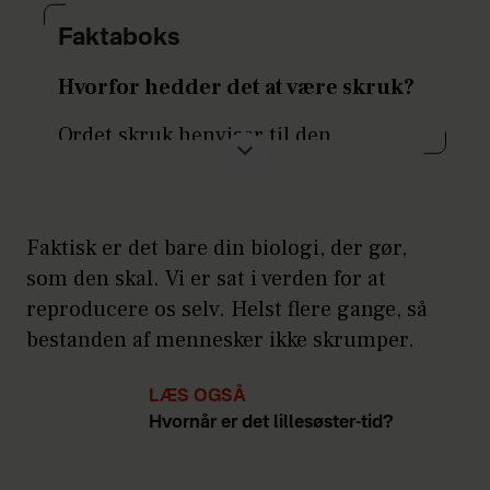
Faktaboks
Hvorfor hedder det at være skruk?
Ordet skruk henviser til den
klukkende lyd, som høns siger, når de
er liggegale – altså når de vil ruge
deres æg ud.
Faktisk er det bare din biologi, der gør,
Det kan også betyde at gøre noget,
som den skal. Vi er sat i verden for at
der er lidt småskørt. I 1990’erne
reproducere os selv. Helst flere gange, så
begyndte man at bruge betegnelsen
bestanden af mennesker ikke skrumper.
om kvinder, der var ivrige efter at
blive gravide og få børn.
LÆS OGSÅ
Hvornår er det lillesøster-tid?
Kilde: Dansk Sprognævn