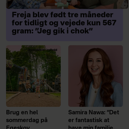
Freja blev født tre måneder
for tidligt og vejede kun 567
gram: ”Jeg gik i chok”
Sponsoreret indhold
Brug en hel
Samira Nawa: ”Det
sommerdag på
er fantastisk at
Egeskov
have min familie,