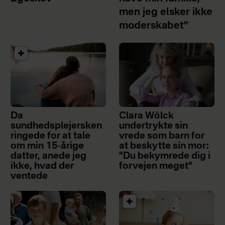
men jeg elsker ikke
moderskabet”
Da
Clara Wölck
sundhedsplejersken
undertrykte sin
ringede for at tale
vrede som barn for
om min 15-årige
at beskytte sin mor:
datter, anede jeg
"Du bekymrede dig i
ikke, hvad der
forvejen meget"
ventede