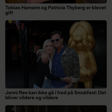
Tobias Hamann og Patricia Thyberg er blevet
gift
Janni Ree kan ikke gå i fred på Smukfest: Det
bliver vildere og vildere