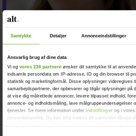
Jeg vil aldrig tilgive min
Samtykke
Detaljer
Annonceindstillinger
eksmand for det, han
Ansvarlig brug af dine data
gjorde, efter jeg forlod ham
Vi og
vores 236 partnere
ønsker dit samtykke til at anvend
indsamle persondata om IP-adresse, ID og din browser til pr
statistik og marketingformål. Disse oplysninger videregives t
samarbejdspartnere, der opbevarer og tilgår oplysninger på d
at vise dig målrettede annoncer, levere tilpasset indhold, for
Hækl selv de
annonce- og indholdsmåling, lave målgruppeundersøgelser o
12 stjernetegn
tjenester. Se mere information under
indstillinger
og i vores
persondatapolitik. Du kan altid trække dit samtykke tilbage e
indstillinger fra vores "Cookiedeklaration", eller ved at trykk
trigger" ikonet.
Samtykkevalg