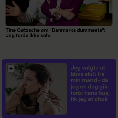
Tine Gøtzsche om "Danmarks dummeste":
Jeg turde ikke selv
Jeg valgte at
blive skilt fra
min mand - da
jeg en dag gik
forbi hans hus,
fik jeg et chok