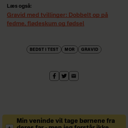
Læs også:
Gravid med tvillinger: Dobbelt op på
fedme, flødeskum og fødsel
BEDST I TEST
MOR
GRAVID
Min veninde vil tage børnene fra