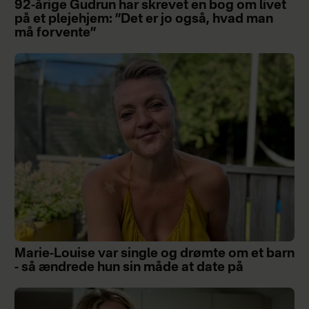
92-årige Gudrun har skrevet en bog om livet
på et plejehjem: ”Det er jo også, hvad man
må forvente”
Marie-Louise var single og drømte om et barn
- så ændrede hun sin måde at date på