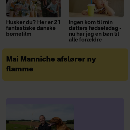
Husker du? Her er 21
Ingen kom til min
fantastiske danske
datters fødselsdag -
børnefilm
nu har jeg en bøn til
alle forældre
Mai Manniche afslører ny
flamme