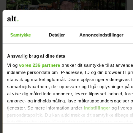
Samtykke
Detaljer
Annonceindstillinger
Ansvarlig brug af dine data
Vi og
vores 236 partnere
ønsker dit samtykke til at anvend
Philip May på Smukfest for første gang: "Jeg
indsamle persondata om IP-adresse, ID og din browser til pr
har kæmpe forventninger"
statistik og marketingformål. Disse oplysninger videregives t
samarbejdspartnere, der opbevarer og tilgår oplysninger på d
at vise dig målrettede annoncer, levere tilpasset indhold, for
annonce- og indholdsmåling, lave målgruppeundersøgelser o
tjenester. Se mere information under
indstillinger
og i vores
Jeg valgte at
persondatapolitik. Du kan altid trække dit samtykke tilbage e
blive skilt fra
indstillinger fra vores "Cookiedeklaration", eller ved at trykk
min mand - da
trigger" ikonet.
Samtykkevalg
jeg en dag gik