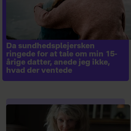
Da sundhedsplejersken
ringede for at tale om min 15-
årige datter, anede jeg ikke,
hvad der ventede