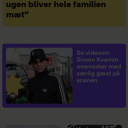
ugen bliver hele familien
mæt”
Se videoen:
Simon Kvamm
overrasker med
særlig gæst på
scenen