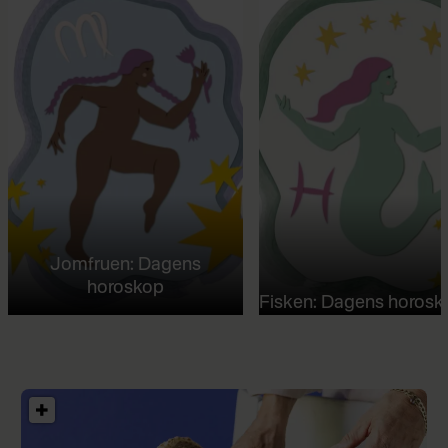
Jomfruen: Dagens
horoskop
Fisken: Dagens horosk