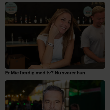
Er Mie færdig med tv? Nu svarer hun