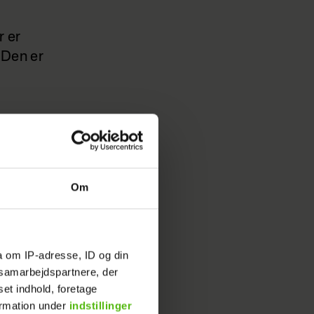
r er
. Den er
Om
aby.
a om IP-adresse, ID og din
an lære
s samarbejdspartnere, der
set indhold, foretage
ormation under
indstillinger