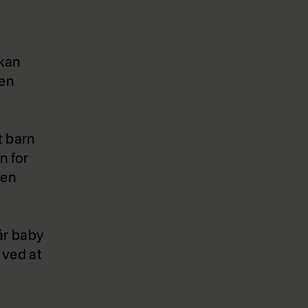
 kan
 en
t barn
n for
ven
når baby
e ved at