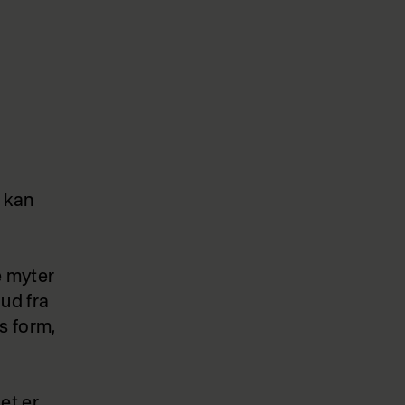
 kan
e myter
ud fra
s form,
Det er