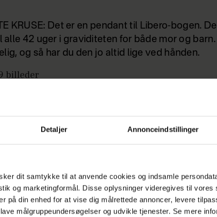
E KRUSE: Det er en pendant til Libero-bogen. De
l alle 42 uger i graviditeten for både mor og barn
lig, og så har du den jo altid lige ved hånden.
9
billeder
bytegn (Iphone)
Detaljer
Annonceindstillinger
et af Appmonk Aps)
ne app får du en række tegn, som du kan lære b
ker dit samtykke til at anvende cookies og indsamle persondat
mpel tegnene for ‘drikke’, ‘mor’ og ‘giraf’. Baby k
istik og marketingformål. Disse oplysninger videregives til vore
 fra ottemånedersalderen.
er på din enhed for at vise dig målrettede annoncer, levere tilpas
 lave målgruppeundersøgelser og udvikle tjenester. Se mere inf