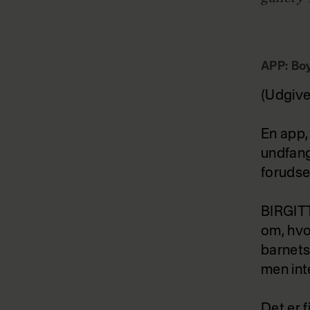
APP: Boy
(Udgive
En app,
undfang
forudse,
BIRGITT
om, hvo
barnets
men inte
Det er f