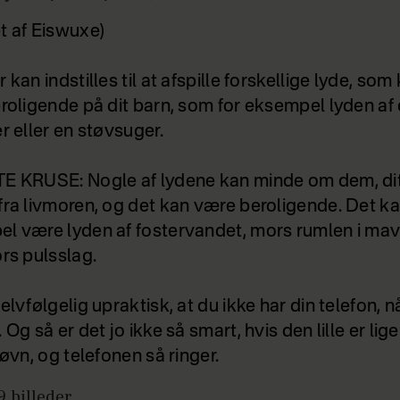
t af Eiswuxe)
 kan indstilles til at afspille forskellige lyde, som
eroligende på dit barn, som for eksempel lyden af
r eller en støvsuger.
E KRUSE: Nogle af lydene kan minde om dem, di
fra livmoren, og det kan være beroligende. Det ka
l være lyden af fostervandet, mors rumlen i ma
ors pulsslag.
elvfølgelig upraktisk, at du ikke har din telefon, 
 Og så er det jo ikke så smart, hvis den lille er lig
søvn, og telefonen så ringer.
9
billeder