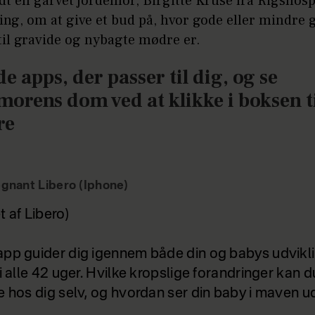
dt en garvet jordemor, Birgitte Kruse fra Rigshosp
ing, om at give et bud på, hvor gode eller mindre 
til gravide og nybagte mødre er.
de apps, der passer til dig, og se
morens dom ved at klikke i boksen t
re
gnant Libero (Iphone)
t af Libero)
pp guider dig igennem både din og babys udvikl
i alle 42 uger. Hvilke kropslige forandringer kan d
e hos dig selv, og hvordan ser din baby i maven ud