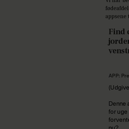
Vi har be
fødeafdel
appsene 
Find 
jorde
venst
APP: Pre
(Udgive
Denne a
for uge 
forvent
nu?