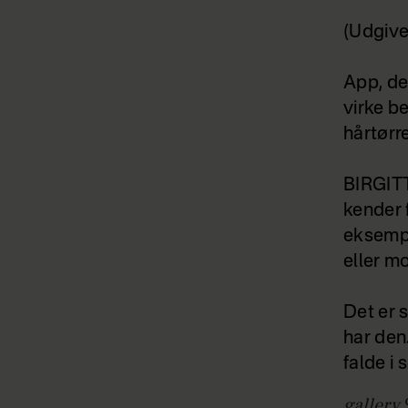
(Udgive
App, der
virke b
hårtørre
BIRGITT
kender 
eksempe
eller m
Det er s
har den.
falde i 
gallery