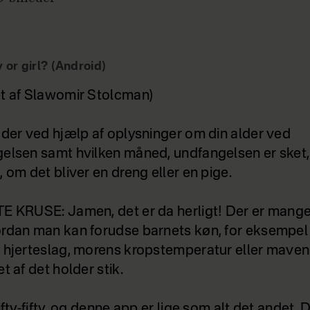
 or girl? (Android)
t af Slawomir Stolcman)
 der ved hjælp af oplysninger om din alder ved
elsen samt hvilken måned, undfangelsen er sket,
 om det bliver en dreng eller en pige.
E KRUSE: Jamen, det er da herligt! Der er mang
rdan man kan forudse barnets køn, for eksempel 
 hjerteslag, morens kropstemperatur eller maven
t af det holder stik.
ifty-fifty, og denne app er lige som alt det andet. 