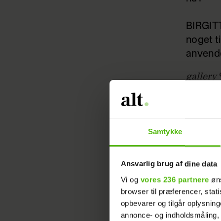
BIRGITT
noget ti
anvende
gallery
APP: Ba
Samtykke
(Udgiv
Ansvarlig brug af dine data
Med den
Vi og
vores 236 partnere
øns
For ekse
browser til præferencer, stat
tegnene
opbevarer og tilgår oplysning
annonce- og indholdsmåling,