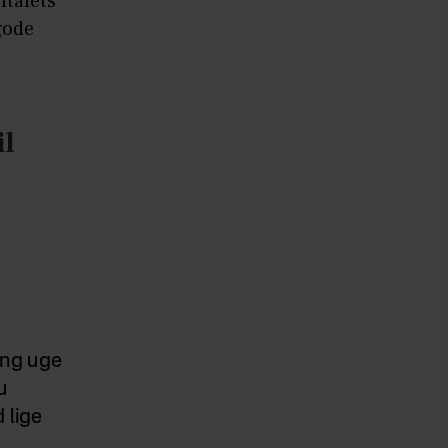
italets
gode
il
ing uge
u
 lige