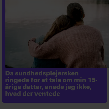
i en sammenbragt familie med mand,
tre børn samt kat.
Da sundhedsplejersken
ringede for at tale om min 15-
årige datter, anede jeg ikke,
hvad der ventede