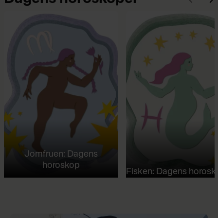
Jomfruen: Dagens
horoskop
Fisken: Dagens horosk