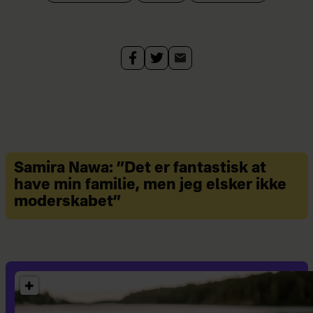
til
brevkassen@hjemmet.dk
.
Breve til: Hjemmet, Spørg Vibeke,
Strødamvej 46, 2100 København Ø.
Alle får svar, og udvalgte breve
bringes anonymt i Hjemmet under
mærke.
Samira Nawa: ”Det er fantastisk at
Vibeke Dorph har i over 10 år været
have min familie, men jeg elsker ikke
fast brevkasseredaktør på ugebladet
moderskabet”
Hjemmet, hvor hun også arbejder
med og skriver fiktion. Hun er
derudover forfatter til romanen
'Babyalarm – en psykologisk thriller
om en nybagt mor'. Vibeke bor i Valby