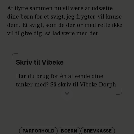
At flytte sammen nu vil være at udsætte
dine børn for et svigt, jeg frygter, vil knuse
dem. Et svigt, som de derfor med rette ikke
vil tilgive dig, så lad være med det.
Skriv til Vibeke
Har du brug for én at vende dine
tanker med? Så skriv til Vibeke Dorph
og få råd om parforholdsproblemer,
familiekonflikter, kærestesorger eller
andre problemer, du meget gerne vil
have løst.
Mails sendes
PARFORHOLD
BOERN
BREVKASSE