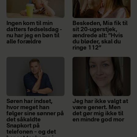
Ingen kom til min
Beskeden, Mia fik til
datters fødselsdag -
sit 20-ugerstjek,
nu har jeg en bøn til
ændrede alt: ”Hvis
alle forældre
du bløder, skal du
ringe 112”
Søren har indset,
Jeg har ikke valgt at
hvor meget han
være genert. Men
følger sine sønner på
det gør mig ikke til
det såkaldte
en mindre god mor
Snapkort på
telefonen – og det