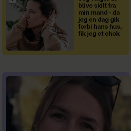
blive skilt fra
min mand - da
jeg en dag gik
forbi hans hus,
fik jeg et chok