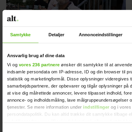
Samtykke
Detaljer
Annonceindstillinger
Ansvarlig brug af dine data
Se billedet: Så meget har Lars Elbæk tabt sig
Vi og
vores 236 partnere
ønsker dit samtykke til at anvend
indsamle persondata om IP-adresse, ID og din browser til pr
statistik og marketingformål. Disse oplysninger videregives t
samarbejdspartnere, der opbevarer og tilgår oplysninger på d
at vise dig målrettede annoncer, levere tilpasset indhold, for
annonce- og indholdsmåling, lave målgruppeundersøgelser o
tjenester. Se mere information under
indstillinger
og i vores
persondatapolitik. Du kan altid trække dit samtykke tilbage e
indstillinger fra vores "Cookiedeklaration", eller ved at trykk
trigger" ikonet.
Samtykkevalg