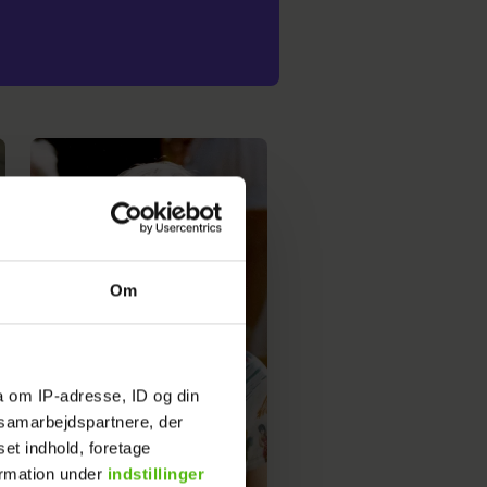
Om
a om IP-adresse, ID og din
s samarbejdspartnere, der
set indhold, foretage
ormation under
indstillinger