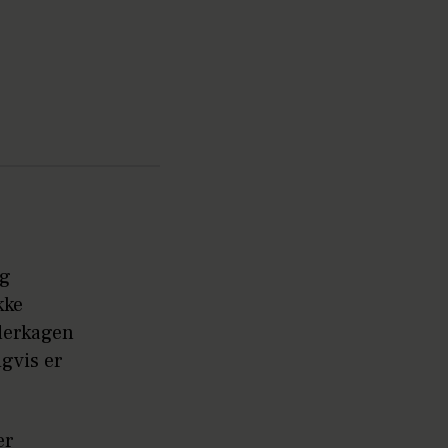
og
kke
oderkagen
igvis er
er