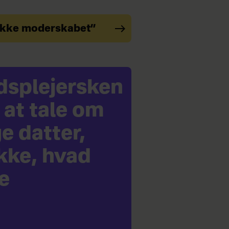
r ikke moderskabet”
dsplejersken
 at tale om
e datter,
ikke, hvad
e