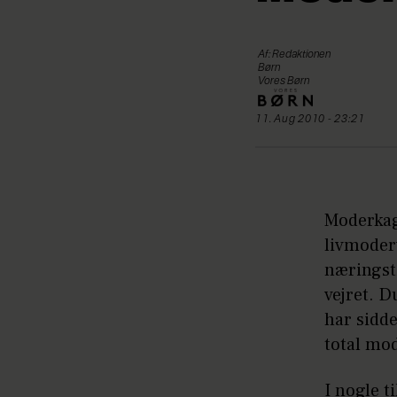
Af: Redaktionen
Børn
Vores Børn
11. Aug 2010 - 23:21
Moderkag
livmoderv
næringsti
vejret. D
har sidde
total mo
I nogle t