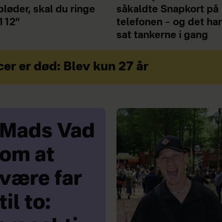
bløder, skal du ringe
såkaldte Snapkort på
112”
telefonen – og det ha
sat tankerne i gang
er er død: Blev kun 27 år
Mads Vad
om at
være far
til to: