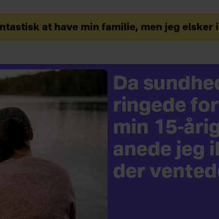
ntastisk at have min familie, men jeg elske
Da sundhe
ringede for
min 15-årig
anede jeg 
der vented