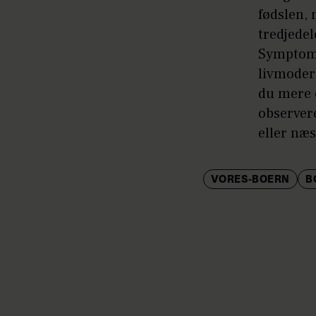
fødslen,
tredjedel
Symptome
livmoder
du mere 
observer
eller næs
VORES-BOERN
B