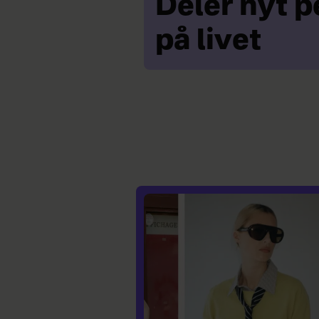
Deler nyt p
på livet