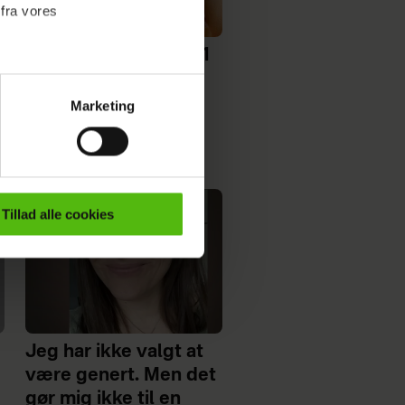
 fra vores
Husker du? Her er 21
fantastiske danske
børnefilm
Marketing
ournalistisk indhold til dig.
emmeside. Vi indsamler data
er samt til brug for
ktioner i forbindelse med
Tillad alle cookies
e mere om vores brug af
 både
r
Jeg har ikke valgt at
være genert. Men det
gør mig ikke til en