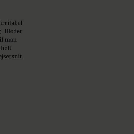
rritabel
g. Bløder
il man
 helt
ejsersnit.