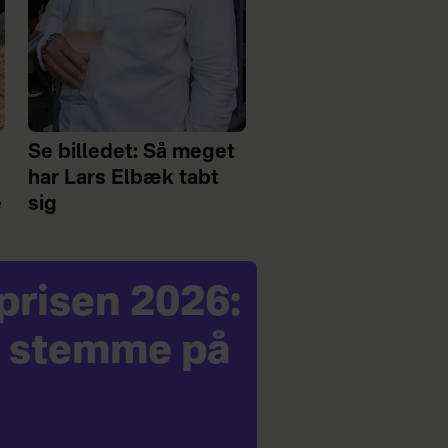
Se billedet: Så meget
har Lars Elbæk tabt
e
sig
prisen 2026:
u stemme på