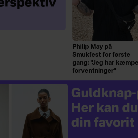
erspektiv
Philip May på
Smukfest for første
gang: "Jeg har kæmp
forventninger"
Guldknap-
Her kan d
din favorit