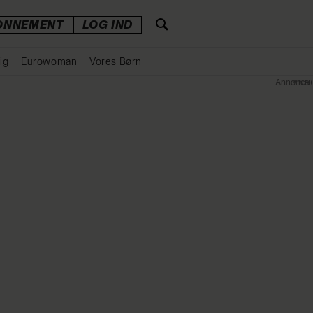
ONNEMENT
LOG IND
ig
Eurowoman
Vores Børn
Annonce