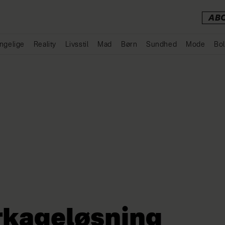
AB
ngelige
Reality
Livsstil
Mad
Børn
Sundhed
Mode
Bol
Annonce
kageløsning