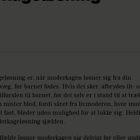
eløsning er, når moderkagen løsner sig fra din
æg, før barnet fødes. Hvis det sker, afbrydes ilt- 
lførslen til barnet, før det selv er i stand til at træ
u mister blod, fordi såret fra livmoderen, hvor m
t fast, bløder uden mulighed for at lukke sig. Held
derkageløsning sjælden.
ilfælde løsner moderkagen sig delvist før eller und