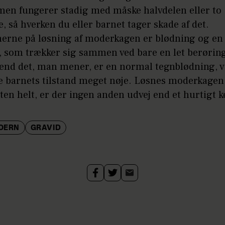
 men fungerer stadig med måske halvdelen eller to
e, så hverken du eller barnet tager skade af det.
rne på løsning af moderkagen er blødning og en i
, som trækker sig sammen ved bare en let berørin
end det, man mener, er en normal tegnblødning, v
e barnets tilstand meget nøje. Løsnes moderkagen
ten helt, er der ingen anden udvej end et hurtigt k
OERN
GRAVID