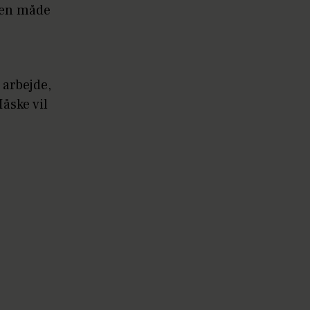
 den måde
 arbejde,
åske vil