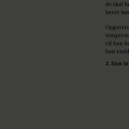
de skal b
lærer bør
Opgaverne
temperame
vil han b
han endd
2. Sluk t