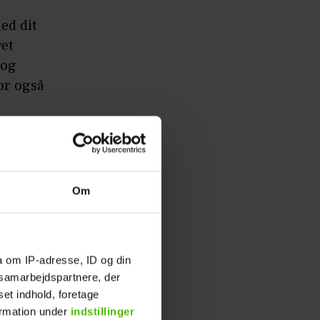
ed dit
vet
 og
or også
og dit
Om
te tips
ccesfuld.
a om IP-adresse, ID og din
s samarbejdspartnere, der
set indhold, foretage
ormation under
indstillinger