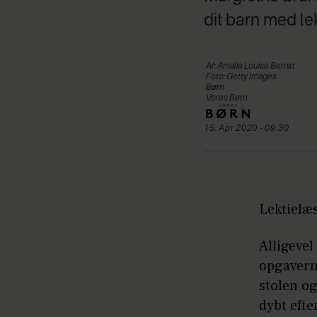
dit barn med lek
Af: Amalie Louise Bernitt
Foto: Getty Images
Børn
Vores Børn
15. Apr 2020 - 09:30
Lektielæ
Alligevel
opgaverne
stolen og
dybt efte