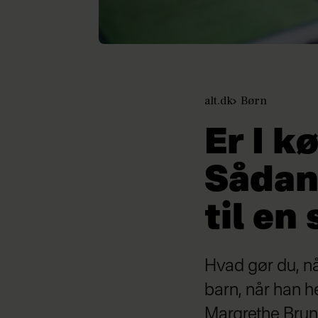
alt.dk
Børn
Er I k
Sådan
til en
Hvad gør du, nå
barn, når han h
Margrethe Brun 