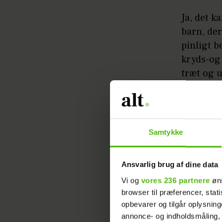
Ja, det k
barn, der
pinligt b
kryds-og
træt og 
Heldigvis
barn er 
Samtykke
Her give
til, hvor
Ansvarlig brug af dine data
Vi og
vores 236 partnere
øns
browser til præferencer, stat
opbevarer og tilgår oplysning
annonce- og indholdsmåling,