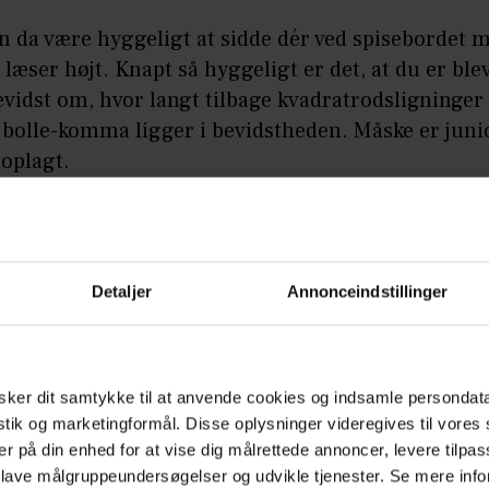
an da være hyggeligt at sidde dér ved spisebordet m
 læser højt. Knapt så hyggeligt er det, at du er ble
evidst om, hvor langt tilbage kvadratrodsligninger
 bolle-komma ligger i bevidstheden. Måske er juni
uoplagt.
 er der masser af gode råd at hente, hvis både du 
kørt surt i de daglige hjemmeopgaver.
Detaljer
Annonceindstillinger
r børnepsykolog Margrethe Brun Hansen sine beds
dan du gør lektielæsningen både kreativ, sjov og su
ker dit samtykke til at anvende cookies og indsamle persondat
istik og marketingformål. Disse oplysninger videregives til vore
er på din enhed for at vise dig målrettede annoncer, levere tilpas
 lave målgruppeundersøgelser og udvikle tjenester. Se mere inf