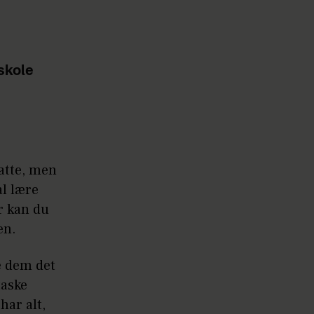
 skole
hatte, men
al lære
er kan du
en.
e dem det
taske
har alt,