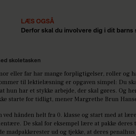
LÆS OGSÅ
Derfor skal du involvere dig i dit barns
med skoletasken
or eller far har mange forpligtigelser, roller og 
kommer til lektielæsning er opgaven simpel: Du sk
 at hun har et stykke arbejde, der skal gøres. Og h
kke starte for tidligt, mener Margrethe Brun Hans
 ved hånden helt fra 0. klasse og start med at lær
entære. De skal for eksempel lære at pakke deres 
de madpakkerester ud og tjekke, at deres penalhus 