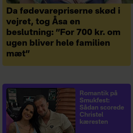
Da fødevarepriserne skød i
vejret, tog Åsa en
beslutning: ”For 700 kr. om
ugen bliver hele familien
mæt”
Romantik på
Smukfest:
Sådan scorede
Christel
kæresten