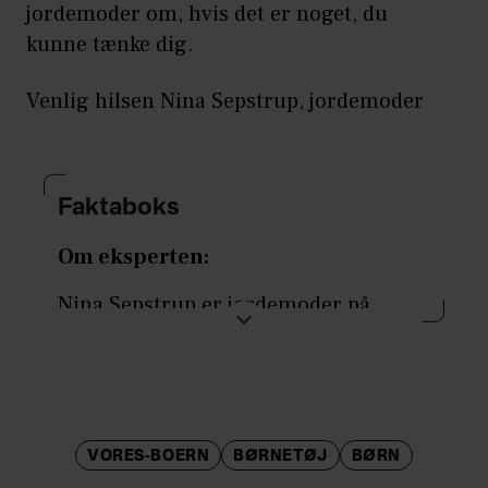
jordemoder om, hvis det er noget, du
kunne tænke dig.
Venlig hilsen Nina Sepstrup, jordemoder
Faktaboks
Om eksperten:
Nina Sepstrup er jordemoder på
Frederiksberg hospital. Hun kan
spørges om alt, hvad der har med
graviditet, fødsel og barsel at gøre.
Har du spørgsmål om din graviditet
eller fødsel, så skriv til
VORES-BOERN
BØRNETØJ
BØRN
jordemoder@voresborn.dk