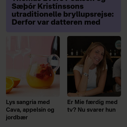
Sæþór Kristínssons
utraditionelle bryllupsrejse:
Derfor var datteren med
Lys sangria med
Er Mie færdig med
Cava, appelsin og
tv? Nu svarer hun
jordbær