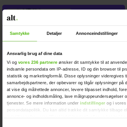
Jeg valgte at
blive skilt fra
min mand - da
Samtykke
Detaljer
Annonceindstillinger
jeg en dag gik
forbi hans hus,
fik jeg et chok
Ansvarlig brug af dine data
Vi og
vores 236 partnere
ønsker dit samtykke til at anvend
indsamle persondata om IP-adresse, ID og din browser til pr
statistik og marketingformål. Disse oplysninger videregives t
samarbejdspartnere, der opbevarer og tilgår oplysninger på d
at vise dig målrettede annoncer, levere tilpasset indhold, for
annonce- og indholdsmåling, lave målgruppeundersøgelser o
tjenester. Se mere information under
indstillinger
og i vores
persondatapolitik. Du kan altid trække dit samtykke tilbage e
indstillinger fra vores "Cookiedeklaration", eller ved at trykk
trigger" ikonet.
Samtykkevalg