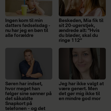
Ingen kom til min
Beskeden, Mia fik til
datters fødselsdag -
sit 20-ugerstjek,
nu har jeg en bøn til
ændrede alt: ”Hvis
alle forældre
du bløder, skal du
ringe 112”
Søren har indset,
Jeg har ikke valgt at
hvor meget han
være genert. Men
følger sine sønner på
det gør mig ikke til
det såkaldte
en mindre god mor
Snapkort på
telefonen – og det