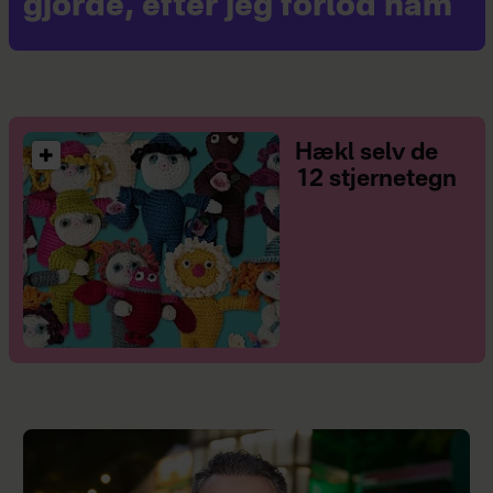
gjorde, efter jeg forlod ham
Hækl selv de
12 stjernetegn