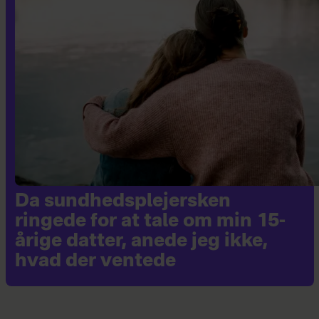
Da sundhedsplejersken
ringede for at tale om min 15-
årige datter, anede jeg ikke,
hvad der ventede