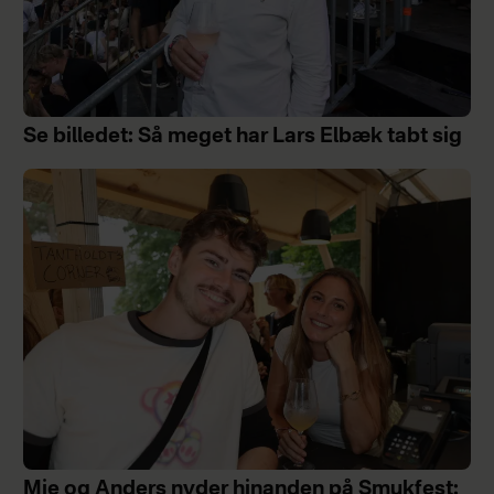
Se billedet: Så meget har Lars Elbæk tabt sig
Mie og Anders nyder hinanden på Smukfest: