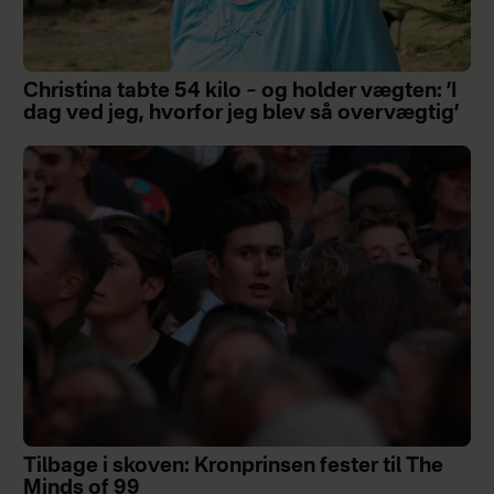
Christina tabte 54 kilo – og holder vægten: ’I
dag ved jeg, hvorfor jeg blev så overvægtig’
Tilbage i skoven: Kronprinsen fester til The
Minds of 99