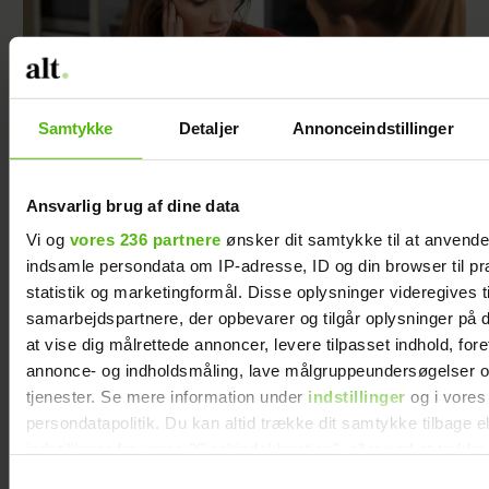
Samtykke
Detaljer
Annonceindstillinger
Ansvarlig brug af dine data
Min veninde vil tage børnene fra deres far -
Vi og
vores 236 partnere
ønsker dit samtykke til at anvend
men jeg forstår ikke hendes grund
indsamle persondata om IP-adresse, ID og din browser til pr
statistik og marketingformål. Disse oplysninger videregives t
samarbejdspartnere, der opbevarer og tilgår oplysninger på d
at vise dig målrettede annoncer, levere tilpasset indhold, for
annonce- og indholdsmåling, lave målgruppeundersøgelser o
tjenester. Se mere information under
indstillinger
og i vores
persondatapolitik. Du kan altid trække dit samtykke tilbage e
indstillinger fra vores "Cookiedeklaration", eller ved at trykk
trigger" ikonet.
Samtykkevalg