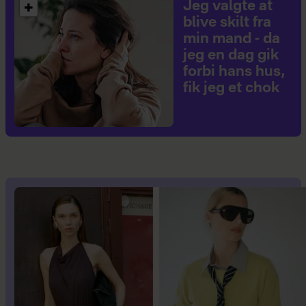
Jeg valgte at
blive skilt fra
min mand - da
jeg en dag gik
forbi hans hus,
fik jeg et chok