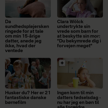
Da
Clara Wölck
sundhedsplejersken
undertrykte sin
ringede for at tale
vrede som barn for
om min 15-årige
at beskytte sin mor:
datter, anede jeg
"Du bekymrede dig i
ikke, hvad der
forvejen meget"
ventede
Husker du? Her er 21
Ingen kom til min
fantastiske danske
datters fødselsdag -
børnefilm
nu har jeg en bøn til
alle forældre