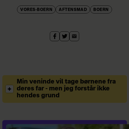
VORES-BOERN
AFTENSMAD
BOERN
Min veninde vil tage børnene fra
deres far - men jeg forstår ikke
hendes grund