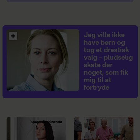
Jeg ville ikke
have børn og
tog et drastisk
valg – pludselig
skete der
noget, som fik
mig til at
fortryde
Sponsoreret indhold